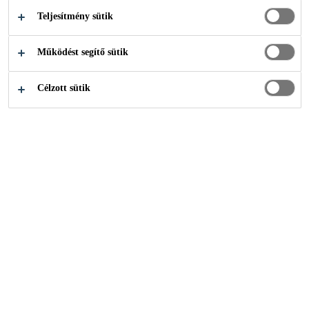
Teljesítmény sütik
Működést segítő sütik
Célzott sütik
Dokumentum kosár
Nincs adat
Kedvenc termékek
Tags
Név
leírás
Nincs adat
Termékek