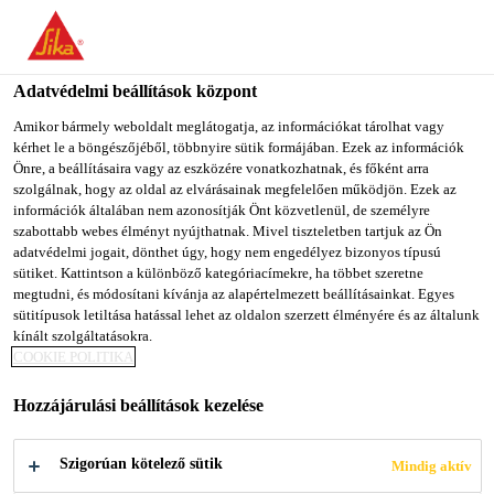
You are accessing "Sika Magyarország", it seems you are
accessing it from "Egyesült Államok". We have a dedicated
website for your country.
Adatvédelmi beállítások központ
TO SIKA
STAY ON SIKA
SELECT A
Amikor bármely weboldalt meglátogatja, az információkat tárolhat vagy
kérhet le a böngészőjéből, többnyire sütik formájában. Ezek az információk
USA
MAGYARORSZÁG
COUNTRY
Önre, a beállításaira vagy az eszközére vonatkozhatnak, és főként arra
szolgálnak, hogy az oldal az elvárásainak megfelelően működjön. Ezek az
információk általában nem azonosítják Önt közvetlenül, de személyre
Sika Magyarország
szabottabb webes élményt nyújthatnak. Mivel tiszteletben tartjuk az Ön
adatvédelmi jogait, dönthet úgy, hogy nem engedélyez bizonyos típusú
sütiket. Kattintson a különböző kategóriacímekre, ha többet szeretne
megtudni, és módosítani kívánja az alapértelmezett beállításainkat. Egyes
sütitípusok letiltása hatással lehet az oldalon szerzett élményére és az általunk
MY SIKA
kínált szolgáltatásokra.
COOKIE POLITIKA
Hozzájárulási beállítások kezelése
Szigorúan kötelező sütik
Mindig aktív