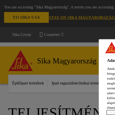
You are accessing "Sika Magyarország", it seems you are accessing 
TO SIKA USA
STAY ON SIKA MAGYARORSZÁG
Sika Group
Countries
Sika Magyarország
Adat
Amiko
böngé
eszkö
Építőipari termékek
Ipari ragasztástechnikai termékek
S
megfe
szemé
adatv
külön
alapér
TELJESÍTMÉNY
élmén
COOK