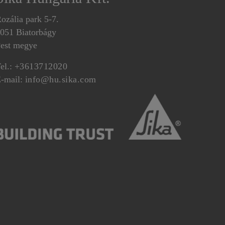
ozália park 5-7.
051 Biatorbágy
est megye
el.:
+3613712020
-mail:
info@hu.sika.com