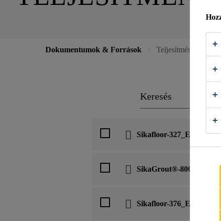
Hozz
Dokumentumok & Források
Teljesítmény Nyilatk
Sikafloor-327_EN-1504-2
SikaGrout®-800 MSZ EN
Sikafloor-376_EN 1504-2