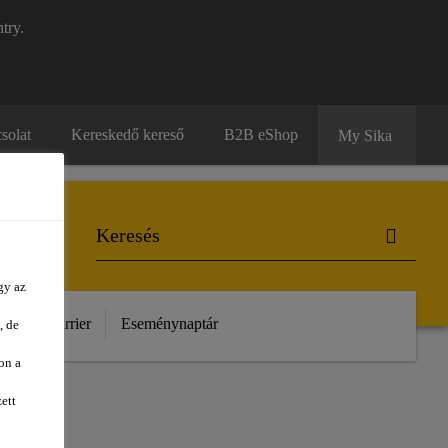
try.
solat
Kereskedő kereső
B2B eShop
My Sika
gy az
unk
Karrier
Eseménynaptár
, de
on a
ett