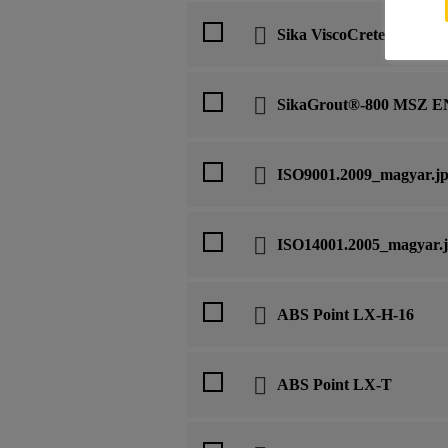
Sika ViscoCrete-5500 Iro
SikaGrout®-800 MSZ EN
ISO9001.2009_magyar.j
ISO14001.2005_magyar.
ABS Point LX-H-16
ABS Point LX-T