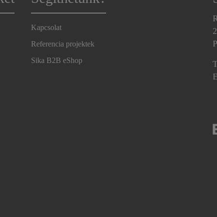
R
Kapcsolat
2
P
Referencia projektek
Sika B2B eShop
T
E