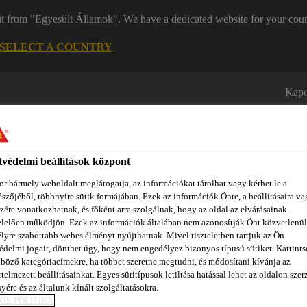
it from "Egyesült Államok". We have a dedicated website for your coun
SELECT A COUNTRY
Kapc
védelmi beállítások központ
r bármely weboldalt meglátogatja, az információkat tárolhat vagy kérhet le a
szőjéből, többnyire sütik formájában. Ezek az információk Önre, a beállításaira va
zére vonatkozhatnak, és főként arra szolgálnak, hogy az oldal az elvárásainak
zínpont Homlokzattervező
Dokumentumok
REACH
Ról
lelően működjön. Ezek az információk általában nem azonosítják Önt közvetlenül
lyre szabottabb webes élményt nyújthatnak. Mivel tiszteletben tartjuk az Ön
édelmi jogait, dönthet úgy, hogy nem engedélyez bizonyos típusú sütiket. Kattints
böző kategóriacímekre, ha többet szeretne megtudni, és módosítani kívánja az
telmezett beállításainkat. Egyes sütitípusok letiltása hatással lehet az oldalon szerz
 NYILATKOZAT
yére és az általunk kínált szolgáltatásokra.
IE POLITIKA