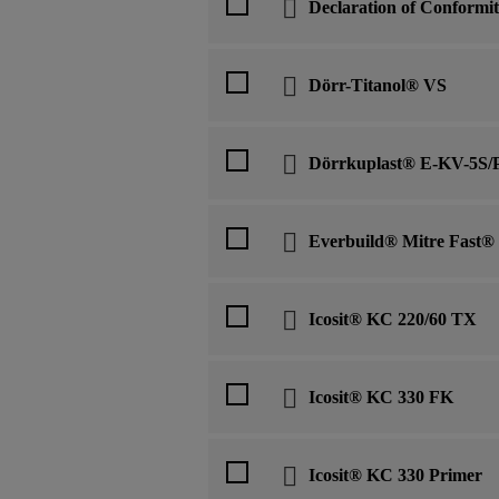
Declaration of Conformi
Dörr-Titanol® VS
Dörrkuplast® E-KV-5S/P
Everbuild® Mitre Fast®
Icosit® KC 220/60 TX
Icosit® KC 330 FK
Icosit® KC 330 Primer