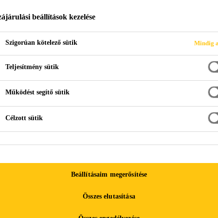
ájárulási beállítások kezelése
Szigorúan kötelező sütik
Mindig a
ozat
Teljesítmény sütik
Működést segítő sütik
Célzott sütik
-2004_tny.pdf
Teljesítmény nyilatkozat
-1504-3-2005.pdf
Teljesítmény nyilatkozat
Beállításaim megerősítése
Összes elutasítása
-2004_tny.pdf
Teljesítmény nyilatkozat
Összes engedélyezése