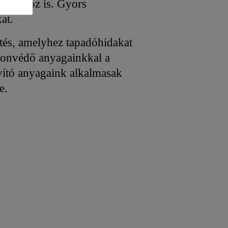
ításokhoz is. Gyors
at.
zítés, amelyhez tapadóhidakat
etonvédő anyagainkkal a
avító anyagaink alkalmasak
e.