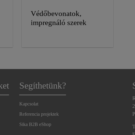
Védőbevonatok,
impregnáló szerek
ket
Segíthetünk?
R
Kapcsolat
2
P
Referencia projektek
Sika B2B eShop
T
E