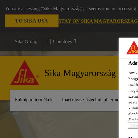
You are accessing "Sika Magyarország", it seems you are accessing 
TO SIKA USA
STAY ON SIKA MAGYARORSZÁG
Sika Group
Countries
Adat
Sika Magyarország
Amiko
böngé
eszkö
megfe
szemé
Építőipari termékek
Ipari ragasztástechnikai termékek
S
adatv
külön
alapér
élmén
COOK