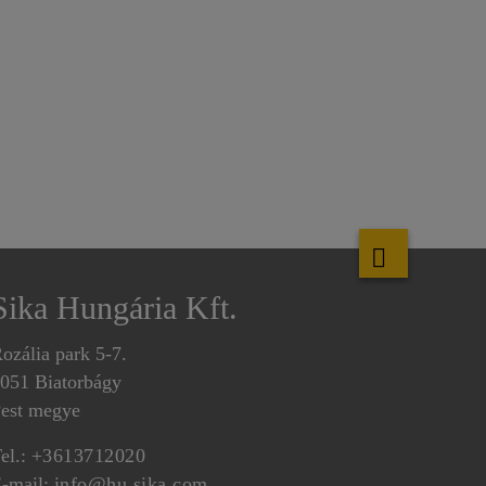
Sika Hungária Kft.
ozália park 5-7.
051 Biatorbágy
est megye
el.:
+3613712020
-mail:
info@hu.sika.com