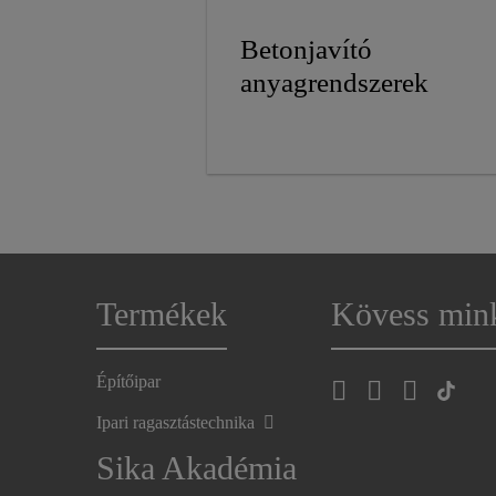
Betonjavító
anyagrendszerek
Termékek
Kövess min
Építőipar
Ipari ragasztástechnika
Sika Akadémia