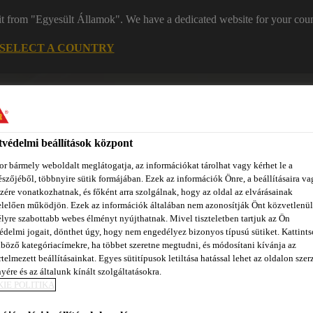
it from "Egyesült Államok". We have a dedicated website for your coun
SELECT A COUNTRY
Kapc
védelmi beállítások központ
r bármely weboldalt meglátogatja, az információkat tárolhat vagy kérhet le a
szőjéből, többnyire sütik formájában. Ezek az információk Önre, a beállításaira va
zére vonatkozhatnak, és főként arra szolgálnak, hogy az oldal az elvárásainak
lelően működjön. Ezek az információk általában nem azonosítják Önt közvetlenül
lyre szabottabb webes élményt nyújthatnak. Mivel tiszteletben tartjuk az Ön
zínpont Homlokzattervező
Dokumentumok
REACH
Ról
édelmi jogait, dönthet úgy, hogy nem engedélyez bizonyos típusú sütiket. Kattints
böző kategóriacímekre, ha többet szeretne megtudni, és módosítani kívánja az
telmezett beállításainkat. Egyes sütitípusok letiltása hatással lehet az oldalon szerz
yére és az általunk kínált szolgáltatásokra.
IE POLITIKA