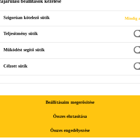
ájárulási beállítások kezelése
Szigorúan kötelező sütik
M ÉS -FELÚJÍTÁ
Mindig a
Teljesítmény sütik
Működést segítő sütik
Célzott sütik
Beállításaim megerősítése
etek védelme, javítása és felújítása a Sika egyi
Összes elutasítása
kos kiszerelésű, betonjavító anyagrendszereink 
Összes engedélyezése
tások és kiöntések készíthetők. Anyagainkkal bet