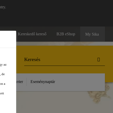
try.
solat
Kereskedő kereső
B2B eShop
My Sika
gy az
, de
unk
Karrier
Eseménynaptár
on a
ett