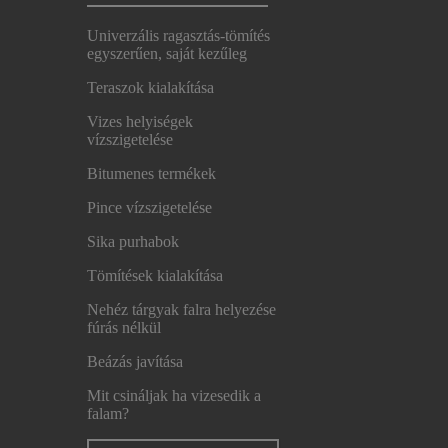
Univerzális ragasztás-tömítés
egyszerűen, saját kezűleg
Teraszok kialakítása
Vizes helyiségek
vízszigetelése
Bitumenes termékek
Pince vízszigetelése
Sika purhabok
Tömítések kialakítása
Nehéz tárgyak falra helyezése
fúrás nélkül
Beázás javítása
Mit csináljak ha vizesedik a
falam?