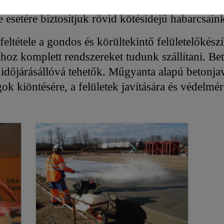
íthetők. Biztosítunk anyagokat az esztétikai jav
setére biztosítjuk rövid kötésidejű habarcsaink
feltétele a gondos és körültekintő felületelőkés
ához komplett rendszereket tudunk szállítani. B
 időjárásállóvá tehetők. Műgyanta alapú betonj
ok kiöntésére, a felületek javítására és védelmér