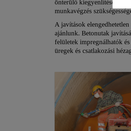
önterülő kiegyenlítések kész
munkavégzés szükségessége e
A javítások elengedhetetlen 
ajánlunk. Betonutak javítás
felületek impregnálhatók és
üregek és csatlakozási hézag