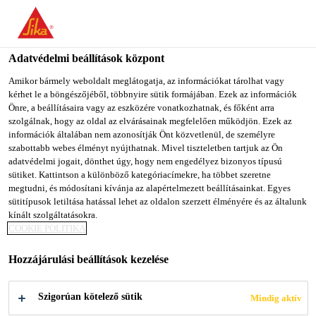
You are accessing "Sika Magyarország", it seems you are
accessing it from "Egyesült Államok". We have a dedicated
website for your country.
Adatvédelmi beállítások központ
TO SIKA
STAY ON SIKA
SELECT A
Amikor bármely weboldalt meglátogatja, az információkat tárolhat vagy
kérhet le a böngészőjéből, többnyire sütik formájában. Ezek az információk
USA
MAGYARORSZÁG
COUNTRY
Önre, a beállításaira vagy az eszközére vonatkozhatnak, és főként arra
szolgálnak, hogy az oldal az elvárásainak megfelelően működjön. Ezek az
információk általában nem azonosítják Önt közvetlenül, de személyre
Sika Magyarország
szabottabb webes élményt nyújthatnak. Mivel tiszteletben tartjuk az Ön
adatvédelmi jogait, dönthet úgy, hogy nem engedélyez bizonyos típusú
sütiket. Kattintson a különböző kategóriacímekre, ha többet szeretne
megtudni, és módosítani kívánja az alapértelmezett beállításainkat. Egyes
sütitípusok letiltása hatással lehet az oldalon szerzett élményére és az általunk
ESZTRICH
kínált szolgáltatásokra.
COOKIE POLITIKA
Hozzájárulási beállítások kezelése
Szigorúan kötelező sütik
Mindig aktív