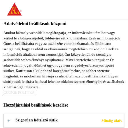
You are accessing "Sika Magyarország", it seems you are
accessing it from "Egyesült Államok". We have a dedicated
website for your country.
Adatvédelmi beállítások központ
TO SIKA
STAY ON SIKA
SELECT A
Amikor bármely weboldalt meglátogatja, az információkat tárolhat vagy
kérhet le a böngészőjéből, többnyire sütik formájában. Ezek az információk
USA
MAGYARORSZÁG
COUNTRY
Önre, a beállításaira vagy az eszközére vonatkozhatnak, és főként arra
szolgálnak, hogy az oldal az elvárásainak megfelelően működjön. Ezek az
információk általában nem azonosítják Önt közvetlenül, de személyre
Sika Magyarország
szabottabb webes élményt nyújthatnak. Mivel tiszteletben tartjuk az Ön
adatvédelmi jogait, dönthet úgy, hogy nem engedélyez bizonyos típusú
sütiket. Kattintson a különböző kategóriacímekre, ha többet szeretne
megtudni, és módosítani kívánja az alapértelmezett beállításainkat. Egyes
sütitípusok letiltása hatással lehet az oldalon szerzett élményére és az általunk
FPO
kínált szolgáltatásokra.
COOKIE POLITIKA
TETŐSZIGETELÉSI
Hozzájárulási beállítások kezelése
RENDSZEREK
Szigorúan kötelező sütik
Mindig aktív