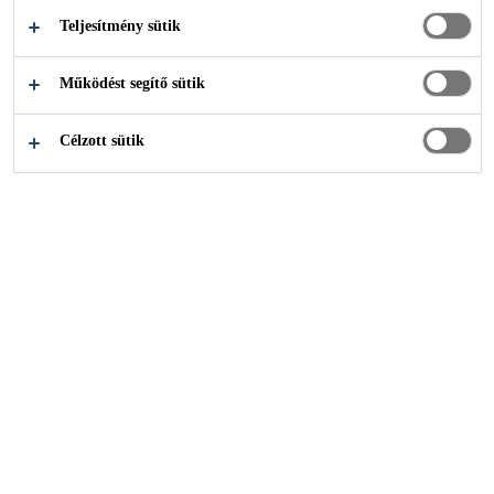
Teljesítmény sütik
Építőipar
Tetőszigetelés
FPO tetőszigetelési rendszerek
Működést segítő sütik
Célzott sütik
Vízszigetelő lemezek
Páratechnikai rétegek