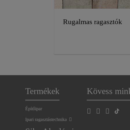
Rugalmas ragasztók
Termékek
Kövess min
Építőipar
Ipari ragasztástechnika