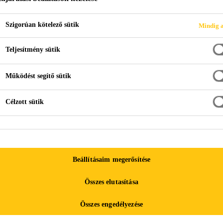
Szigorúan kötelező sütik
Mindig a
RAGASZTÁS
Teljesítmény sütik
Működést segítő sütik
Célzott sütik
Beállításaim megerősítése
asak kültéri és beltéri építőelemek ragasztásáh
Összes elutasítása
k, információs táblák, valamint fa és fémszerkez
Összes engedélyezése
asak homlokzati burkolatok, un. HPL (magas ny