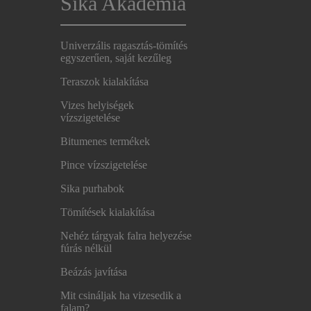
Sika Akadémia
Univerzális ragasztás-tömítés
egyszerűen, saját kezűleg
Teraszok kialakítása
Vizes helyiségek
vízszigetelése
Bitumenes termékek
Pince vízszigetelése
Sika purhabok
Tömítések kialakítása
Nehéz tárgyak falra helyezése
fúrás nélkül
Beázás javítása
Mit csináljak ha vizesedik a
falam?