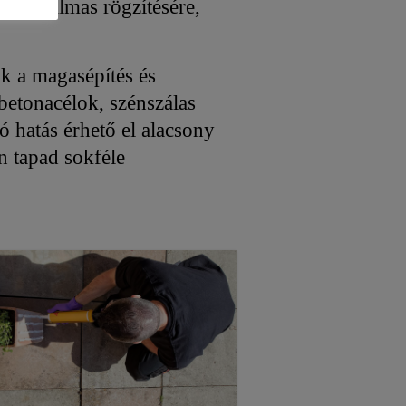
ok rugalmas rögzítésére,
k a magasépítés és
 betonacélok, szénszálas
ó hatás érhető el alacsony
 tapad sokféle