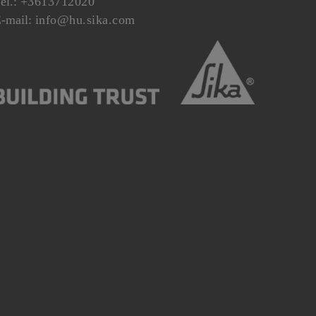
el.:
+3613712020
-mail:
info@hu.sika.com