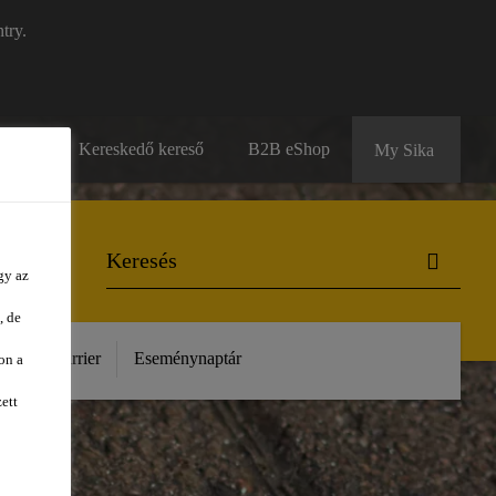
try.
solat
Kereskedő kereső
B2B eShop
My Sika
gy az
, de
unk
Karrier
Eseménynaptár
on a
ett