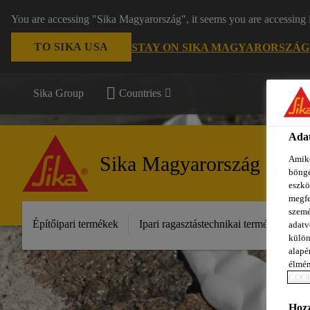
You are accessing "Sika Magyarország", it seems you are accessing 
TO SIKA USA
STAY ON SIKA MAGYARORSZÁG
Sika Group
Countries
Adat
Sika Magyarország
Amiko
böngé
eszkö
megfe
szemé
Építőipari termékek
Ipari ragasztástechnikai termékek
S
adatv
külön
alapér
élmén
COOK
Hozz