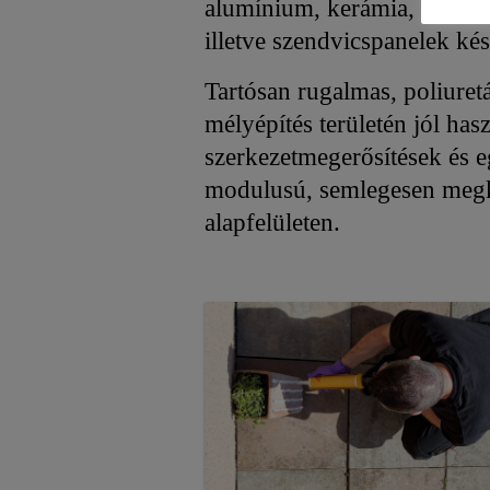
alumínium, kerámia, szálcem
illetve szendvicspanelek kés
Tartósan rugalmas, poliure
mélyépítés területén jól has
szerkezetmegerősítések és e
modulusú, semlegesen megkö
alapfelületen.