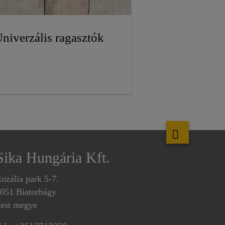
niverzális ragasztók
Sika Hungária Kft.
ozália park 5-7.
051 Biatorbágy
est megye