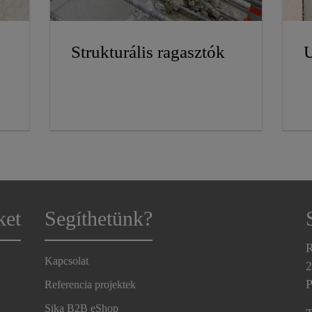
Strukturális ragasztók
U
ket
Segíthetünk?
R
Kapcsolat
2
P
Referencia projektek
Sika B2B eShop