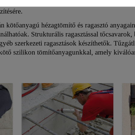
ent, illetve e célra bevizsgált egyéb burkolólap
zítésére.
tán kötőanyagú hézagtömítő és ragasztó anyagain
ználhatóak. Strukturális ragasztással tőcsavarok,
gyéb szerkezeti ragasztások készíthetők. Tűzgátl
tő szilikon tömítőanyagunkkal, amely kiválóan