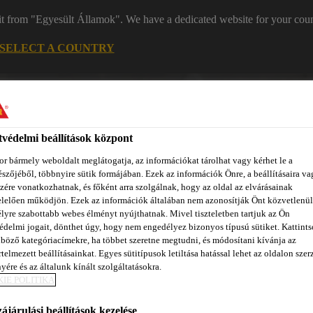
it from "Egyesült Államok". We have a dedicated website for your coun
SELECT A COUNTRY
Kapc
védelmi beállítások központ
r bármely weboldalt meglátogatja, az információkat tárolhat vagy kérhet le a
szőjéből, többnyire sütik formájában. Ezek az információk Önre, a beállításaira va
zére vonatkozhatnak, és főként arra szolgálnak, hogy az oldal az elvárásainak
lelően működjön. Ezek az információk általában nem azonosítják Önt közvetlenül
lyre szabottabb webes élményt nyújthatnak. Mivel tiszteletben tartjuk az Ön
zínpont Homlokzattervező
Dokumentumok
REACH
Ról
édelmi jogait, dönthet úgy, hogy nem engedélyez bizonyos típusú sütiket. Kattints
böző kategóriacímekre, ha többet szeretne megtudni, és módosítani kívánja az
telmezett beállításainkat. Egyes sütitípusok letiltása hatással lehet az oldalon szerz
yére és az általunk kínált szolgáltatásokra.
IE POLITIKA
ájárulási beállítások kezelése