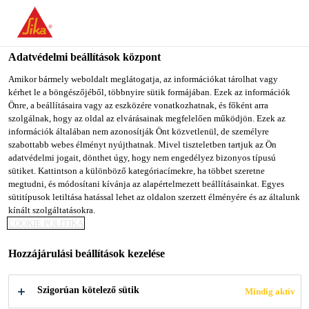
You are accessing "Sika Magyarország", it seems you are
accessing it from "Egyesült Államok". We have a dedicated
website for your country.
Adatvédelmi beállítások központ
TO SIKA
STAY ON SIKA
SELECT A
Amikor bármely weboldalt meglátogatja, az információkat tárolhat vagy
kérhet le a böngészőjéből, többnyire sütik formájában. Ezek az információk
USA
MAGYARORSZÁG
COUNTRY
Önre, a beállításaira vagy az eszközére vonatkozhatnak, és főként arra
szolgálnak, hogy az oldal az elvárásainak megfelelően működjön. Ezek az
információk általában nem azonosítják Önt közvetlenül, de személyre
Sika Magyarország
szabottabb webes élményt nyújthatnak. Mivel tiszteletben tartjuk az Ön
adatvédelmi jogait, dönthet úgy, hogy nem engedélyez bizonyos típusú
sütiket. Kattintson a különböző kategóriacímekre, ha többet szeretne
megtudni, és módosítani kívánja az alapértelmezett beállításainkat. Egyes
sütitípusok letiltása hatással lehet az oldalon szerzett élményére és az általunk
kínált szolgáltatásokra.
ÉRTÉKEK &
COOKIE POLITIKA
Hozzájárulási beállítások kezelése
IRÁNY­ELVEK
Szigorúan kötelező sütik
Mindig aktív