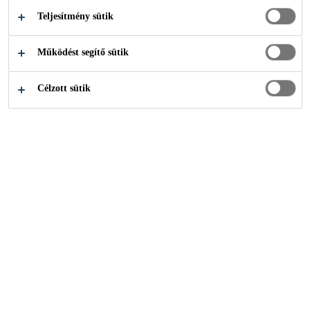
Teljesítmény sütik
Működést segítő sütik
Rólunk
Értékek & Irányelvek
Célzott sütik
A Sika jövőbeli sikere nem csak
attól függ, hogy a megfelelő
stratégiát követjük-e, de legalább
ugyanennyire fontos
munkavállalóink bizalma és
elhivatottsága is. A Sika globális
piacvezető pozíciójához vezető
útjának alapja cégünk vállalkozó