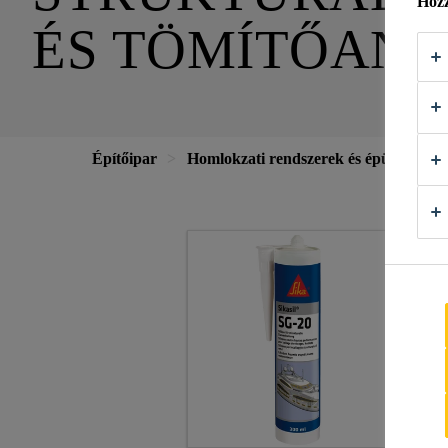
Hozz
ÉS TÖMÍTŐAN
Építőipar
Homlokzati rendszerek és épületeleme