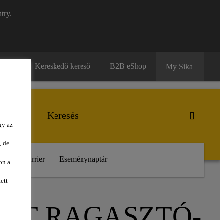
try.
solat
Kereskedő kereső
B2B eShop
My Sika
gy az
, de
unk
Karrier
Eseménynaptár
on a
ett
AT RAGASZTÓ-