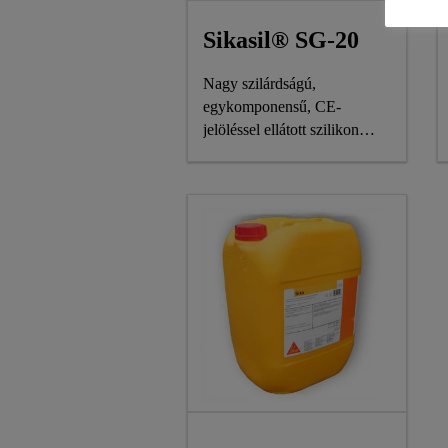
Sikasil® SG-20
Nagy szilárdságú,
egykomponensű, CE-
jelöléssel ellátott szilikon
ragasztó strukturális
üvegezéshez