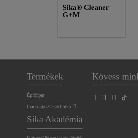
Sika® Cleaner
G+M
Termékek
Kövess min
Építőipar
Ipari ragasztástechnika
Sika Akadémia
Univerzális ragasztás-tömítés