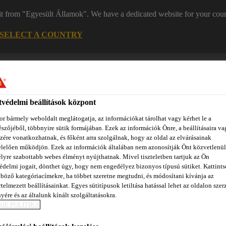
it from "Egyesült Államok". We have a dedicated website for your coun
SELECT A COUNTRY
Kapc
védelmi beállítások központ
r bármely weboldalt meglátogatja, az információkat tárolhat vagy kérhet le a
szőjéből, többnyire sütik formájában. Ezek az információk Önre, a beállításaira va
zére vonatkozhatnak, és főként arra szolgálnak, hogy az oldal az elvárásainak
lelően működjön. Ezek az információk általában nem azonosítják Önt közvetlenül
lyre szabottabb webes élményt nyújthatnak. Mivel tiszteletben tartjuk az Ön
zínpont Homlokzattervező
Dokumentumok
REACH
Ról
édelmi jogait, dönthet úgy, hogy nem engedélyez bizonyos típusú sütiket. Kattints
böző kategóriacímekre, ha többet szeretne megtudni, és módosítani kívánja az
telmezett beállításainkat. Egyes sütitípusok letiltása hatással lehet az oldalon szerz
yére és az általunk kínált szolgáltatásokra.
IE POLITIKA
S ÜVEGHOMLOKZ