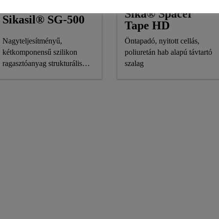
Sika® Spacer
Sikasil® SG-500
Tape HD
Nagyteljesítményű,
Öntapadó, nyitott cellás,
kétkomponensű szilikon
poliuretán hab alapú távtartó
ragasztóanyag strukturális
szalag
üvegezéshez