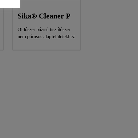
Sika® Cleaner P
Oldószer bázisú tisztítószer
nem pórusos alapfelületekhez