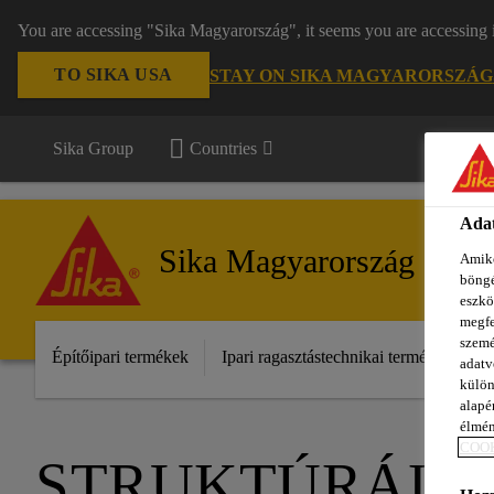
You are accessing "Sika Magyarország", it seems you are accessing 
TO SIKA USA
STAY ON SIKA MAGYARORSZÁG
Sika Group
Countries
Adat
Sika Magyarország
Amiko
böngé
eszkö
megfe
szemé
Építőipari termékek
Ipari ragasztástechnikai termékek
S
adatv
külön
alapér
élmén
COOK
STRUKTÚRÁLI