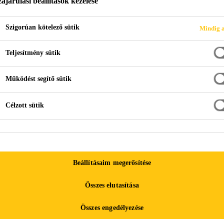
ájárulási beállítások kezelése
YAGOK
Szigorúan kötelező sütik
Mindig a
Teljesítmény sütik
k
Struktúrális üveghomlokzat ragasztó- és tömítőanyagok
Működést segítő sütik
Célzott sütik
Beállításaim megerősítése
Összes elutasítása
Összes engedélyezése