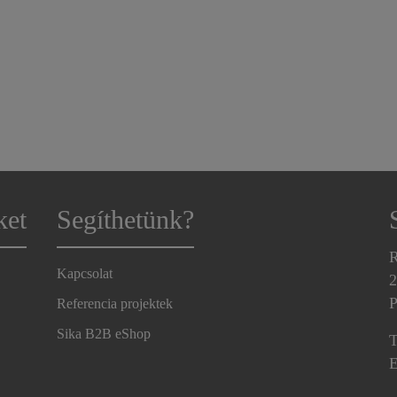
ket
Segíthetünk?
R
Kapcsolat
2
P
Referencia projektek
Sika B2B eShop
T
E