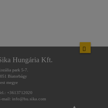
Sika Hungária Kft.
ozália park 5-7.
051 Biatorbágy
est megye
el.:
+3613712020
-mail:
info@hu.sika.com