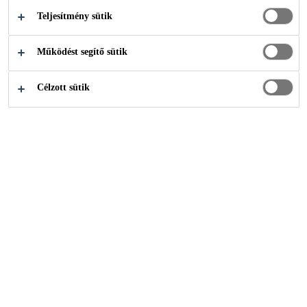
Teljesítmény sütik
Építőipar
Kiöntés és rögzítés
Kiöntőhabarcsok
Működést segítő sütik
Célzott sütik
Cementkötésű kiöntőanyagok
Műgyantakötésű kiöntőanyagok