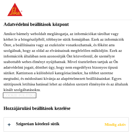
You are accessing "Sika Magyarország", it seems you are
accessing it from "Egyesült Államok". We have a dedicated
website for your country.
Adatvédelmi beállítások központ
TO SIKA
STAY ON SIKA
SELECT A
Amikor bármely weboldalt meglátogatja, az információkat tárolhat vagy
kérhet le a böngészőjéből, többnyire sütik formájában. Ezek az információk
USA
MAGYARORSZÁG
COUNTRY
Önre, a beállításaira vagy az eszközére vonatkozhatnak, és főként arra
szolgálnak, hogy az oldal az elvárásainak megfelelően működjön. Ezek az
információk általában nem azonosítják Önt közvetlenül, de személyre
Sika Magyarország
szabottabb webes élményt nyújthatnak. Mivel tiszteletben tartjuk az Ön
adatvédelmi jogait, dönthet úgy, hogy nem engedélyez bizonyos típusú
sütiket. Kattintson a különböző kategóriacímekre, ha többet szeretne
megtudni, és módosítani kívánja az alapértelmezett beállításainkat. Egyes
sütitípusok letiltása hatással lehet az oldalon szerzett élményére és az általunk
KIÖNTŐHABARCS
kínált szolgáltatásokra.
COOKIE POLITIKA
OK
Hozzájárulási beállítások kezelése
Szigorúan kötelező sütik
Mindig aktív