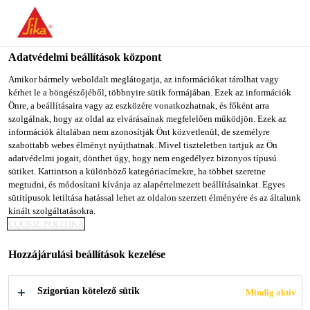
You are accessing "Sika Magyarország", it seems you are
accessing it from "Egyesült Államok". We have a dedicated
website for your country.
Adatvédelmi beállítások központ
TO SIKA
STAY ON SIKA
SELECT A
Amikor bármely weboldalt meglátogatja, az információkat tárolhat vagy
kérhet le a böngészőjéből, többnyire sütik formájában. Ezek az információk
USA
MAGYARORSZÁG
COUNTRY
Önre, a beállításaira vagy az eszközére vonatkozhatnak, és főként arra
szolgálnak, hogy az oldal az elvárásainak megfelelően működjön. Ezek az
információk általában nem azonosítják Önt közvetlenül, de személyre
Sika Magyarország
szabottabb webes élményt nyújthatnak. Mivel tiszteletben tartjuk az Ön
adatvédelmi jogait, dönthet úgy, hogy nem engedélyez bizonyos típusú
sütiket. Kattintson a különböző kategóriacímekre, ha többet szeretne
megtudni, és módosítani kívánja az alapértelmezett beállításainkat. Egyes
sütitípusok letiltása hatással lehet az oldalon szerzett élményére és az általunk
LŐTTBETON
kínált szolgáltatásokra.
COOKIE POLITIKA
ADALÉKSZEREI
Hozzájárulási beállítások kezelése
Szigorúan kötelező sütik
Mindig aktív