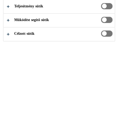
Teljesítmény sütik
Építőipar
Betontechnológia
Lőttbeton adalékszerei
Működést segítő sütik
Célzott sütik