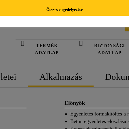
eloszlását és nedvesítését, ezáltal rövidebb id
Összes engedélyezése
valamint lehetővé teszi a porozitás csökkentésé
TERMÉK
BIZTONSÁGI
ADATLAP
ADATLAP
letei
Alkalmazás
Doku
Előnyök
Egyenletes formakitöltés a 
Beton egyenletes eloszlása
Kevesebb minőségbeli eltér