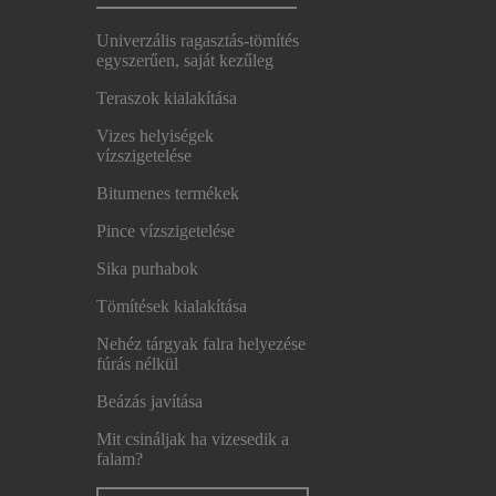
Univerzális ragasztás-tömítés
egyszerűen, saját kezűleg
Teraszok kialakítása
Vizes helyiségek
vízszigetelése
Bitumenes termékek
Pince vízszigetelése
Sika purhabok
Tömítések kialakítása
Nehéz tárgyak falra helyezése
fúrás nélkül
Beázás javítása
Mit csináljak ha vizesedik a
falam?