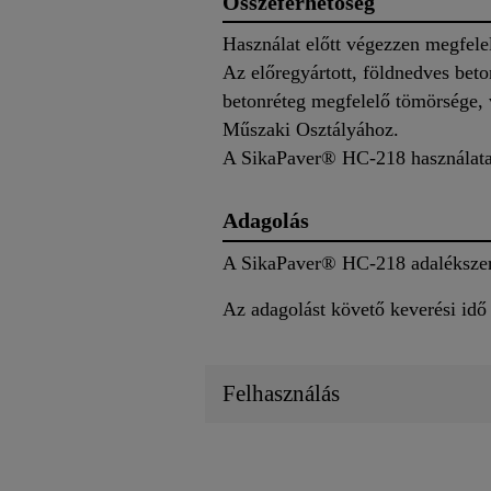
Összeférhetőség
Használat előtt végezzen megfelel
Az előregyártott, földnedves beto
betonréteg megfelelő tömörsége, v
Műszaki Osztályához.
A SikaPaver® HC-218 használata 
Adagolás
A SikaPaver® HC-218 adalékszert
Az adagolást követő keverési idő 
Felhasználás