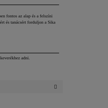
n fontos az alap és a felszíni
rt és tanácsért forduljon a Sika
nkeverékhez adni.