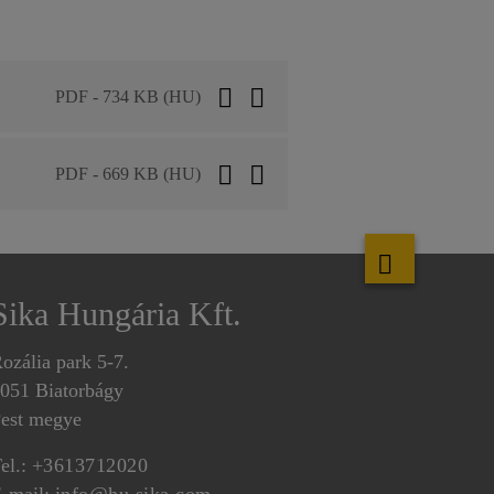
PDF - 734 KB (HU)
PDF - 669 KB (HU)
Sika Hungária Kft.
ozália park 5-7.
051 Biatorbágy
est megye
el.:
+3613712020
-mail:
info@hu.sika.com