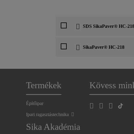
SDS SikaPaver® HC-21
SikaPaver® HC-218
Termékek
Kövess min
Építőipar
Ipari ragasztástechnika
Sika Akadémia