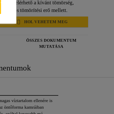
őn belül elérhető a kívánt tömörség,
t azonos tömörítési erő mellett.
HOL VEHETEM MEG
ÖSSZES DOKUMENTUM
MUTATÁSA
mentumok
magas víztartalom ellenére is
 az öntőforma kamráiban
és, ezáltal kevesebb má-