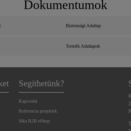
Dokumentumok
8
Biztonsági Adatlap
Termék Adatlapok
ket
Segíthetünk?
R
Kapcsolat
2
P
Referencia projektek
Sika B2B eShop
T
E