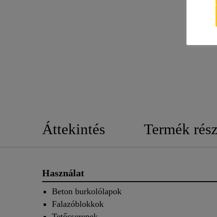
Áttekintés
Termék rész
Használat
Beton burkolólapok
Falazóblokkok
Tetőcserepek