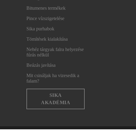
Bitumenes termékek
Pince vízszigetelése
Sika purhabok
Tömítések kialakítása
Nehéz tárgyak falra helyezése
fúrás nélkül
Beázás javítása
Mit csináljak ha vizesedik a
falam?
SIKA
AKADÉMIA
Impresszum
Adatvédelmi nyilatkozat
Adatvédelmi 