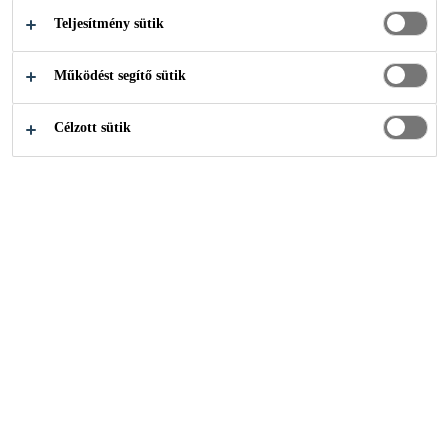
anyag kibocsátás
Teljesítmény sütik
fagyálló
Működést segítő sütik
padlófűtés esetén is alkalmazható
Célzott sütik
HOL VEHETEM MEG