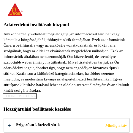
You are accessing "Sika Magyarország", it seems you are
accessing it from "Egyesült Államok". We have a dedicated
website for your country.
Adatvédelmi beállítások központ
Építőipar
...
SCHÖNOX® ES
TO SIKA
STAY ON SIKA
SELECT A
Amikor bármely weboldalt meglátogatja, az információkat tárolhat vagy
kérhet le a böngészőjéből, többnyire sütik formájában. Ezek az információk
USA
MAGYARORSZÁG
COUNTRY
Önre, a beállításaira vagy az eszközére vonatkozhatnak, és főként arra
szolgálnak, hogy az oldal az elvárásainak megfelelően működjön. Ezek az
információk általában nem azonosítják Önt közvetlenül, de személyre
Sika Magyarország
szabottabb webes élményt nyújthatnak. Mivel tiszteletben tartjuk az Ön
SCHÖNOX® ES
adatvédelmi jogait, dönthet úgy, hogy nem engedélyez bizonyos típusú
sütiket. Kattintson a különböző kategóriacímekre, ha többet szeretne
megtudni, és módosítani kívánja az alapértelmezett beállításainkat. Egyes
Gombaölő hatású, tartósan rugalmas szilikon.
sütitípusok letiltása hatással lehet az oldalon szerzett élményére és az általunk
kínált szolgáltatásokra.
Csatlakozási és dilatációs fugák tömítésére,
COOKIE POLITIKA
feltöltésére, bel- és kültéri felhasználásra. A
SCHÖNOX ES megfelel a GEV Emicode EC
Hozzájárulási beállítások kezelése
Több +
1PLUS követelményeinek.
Szigorúan kötelező sütik
Mindig aktív
EMICODE EC 1PLUS: nagyon alacsony káros