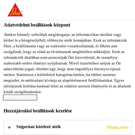
You are accessing "Sika Magyarország", it seems you are
accessing it from "Egyesült Államok". We have a dedicated
website for your country.
Adatvédelmi beállítások központ
Építőipar
...
Sikaflex®-111 Stick & Seal
TO SIKA
STAY ON SIKA
SELECT A
Amikor bármely weboldalt meglátogatja, az információkat tárolhat vagy
kérhet le a böngészőjéből, többnyire sütik formájában. Ezek az információk
USA
MAGYARORSZÁG
COUNTRY
Önre, a beállításaira vagy az eszközére vonatkozhatnak, és főként arra
szolgálnak, hogy az oldal az elvárásainak megfelelően működjön. Ezek az
információk általában nem azonosítják Önt közvetlenül, de személyre
Sika Magyarország
szabottabb webes élményt nyújthatnak. Mivel tiszteletben tartjuk az Ön
Sikaflex®-111
adatvédelmi jogait, dönthet úgy, hogy nem engedélyez bizonyos típusú
sütiket. Kattintson a különböző kategóriacímekre, ha többet szeretne
megtudni, és módosítani kívánja az alapértelmezett beállításainkat. Egyes
Stick & Seal
sütitípusok letiltása hatással lehet az oldalon szerzett élményére és az általunk
kínált szolgáltatásokra.
COOKIE POLITIKA
Rugalmas ragasztó- és tömítőanyag
Hozzájárulási beállítások kezelése
A Sikaflex®-111 Stick & Seal egykomponensű,
univerzális ragasztó- és tömítőanyag, rendkívül
Szigorúan kötelező sütik
Mindig aktív
széleskörű ragasztó- és tömítő képességgel, nagyon