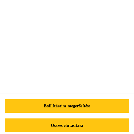
2051 Biatorbágy
Pest megye
Tel.:
+3613712020
E-mail:
info@hu.sika.com
Impresszum
Adatvédelmi nyilatkozat
Beállításaim megerősítése
Adatvédelmi űrlap
Süti preferenciaközpont
Összes elutasítása
Sika Működési szabályzat