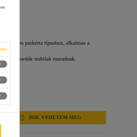
ett
ó minden parketta típushoz, alkalmas a
ktív
mítófog bordák stabilak maradnak.
HOL VEHETEM MEG