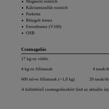
Magnezit esztrich
Kálciumszulfát esztrich
Parketta
Rétegelt lemez
Farostlemez (V100)
OSB
Csomagolás
17 kg-os vödör.
4 kg-os fóliatasak 4 tasak/do
600 ml-es fóliatasak (~1,0 kg) 20 tasak/d
A különböző csomagolásokért lásd az aktuális árj