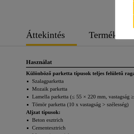
Áttekintés
Termék rész
Használat
Különböző parketta típusok teljes felületű rag
Szalagparketta
Mozaik parketta
Lamella parketta (≤ 55 × 220 mm, vastagság 
Tömör parketta (10 x vastagság > szélesség)
Aljzat típusok:
Beton esztrich
Cementesztrich