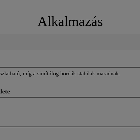
Alkalmazás
latható, míg a simítófog bordák stabilak maradnak.
lete