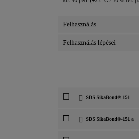
kb. 40 perc (+23 °C / 50 % rel. p
Felhasználás
Felhasználás lépései
SDS SikaBond®-151
SDS SikaBond®-151 a