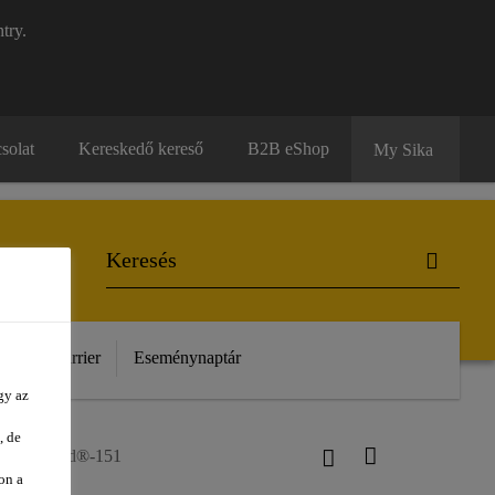
try.
solat
Kereskedő kereső
B2B eShop
My Sika
unk
Karrier
Eseménynaptár
gy az
, de
SikaBond®-151
on a