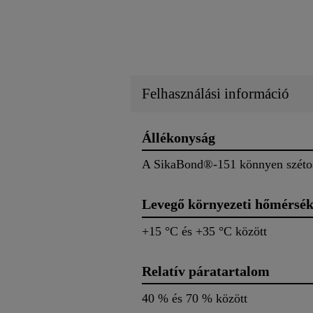
Felhasználási információ
Állékonyság
A SikaBond®-151 könnyen szétosz
Levegő környezeti hőmérsék
+15 °C és +35 °C között
Relatív páratartalom
40 % és 70 % között