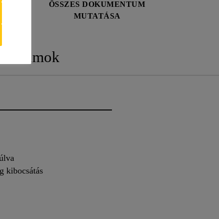
ÖSSZES DOKUMENTUM
MUTATÁSA
mentumok
úlva
g kibocsátás