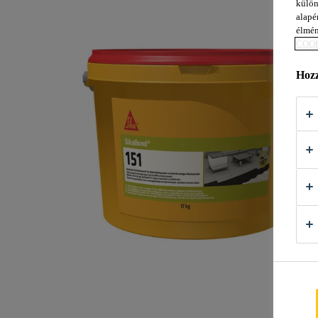
külön
alapér
élmén
COOK
Hozz