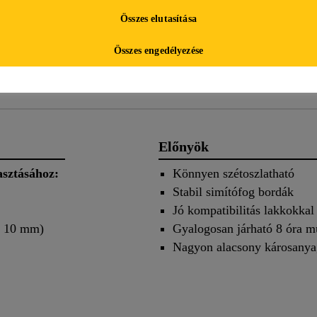
TERMÉK
BIZTONSÁGI
Összes elutasítása
ADATLAP
ADATLAP
Összes engedélyezése
letei
Alkalmazás
Doku
Előnyök
asztásához:
Könnyen szétoszlatható
Stabil simítófog bordák
Jó kompatibilitás lakkokkal
≥ 10 mm)
Gyalogosan járható 8 óra m
Nagyon alacsony károsanya