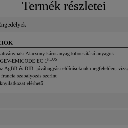
Termék részletei
 Engedélyek
CIÓK
abványnak: Alacsony károsanyag kibocsátású anyagok
PLUS
ás: GEV-EMICODE EC 1
az AgBB és DIBt jóváhagyási előírásoknak megfelelően, vizsg
francia szabályozás szerint
nyilatkozat elérhető