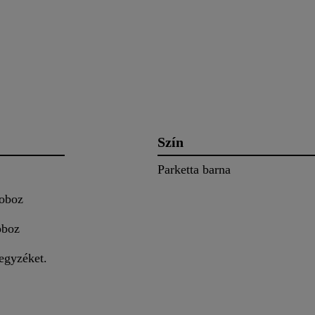
Szín
Parketta barna
boz
oboz
egyzéket.