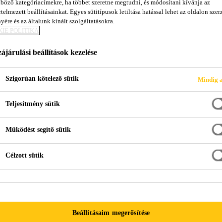
böző kategóriacímekre, ha többet szeretne megtudni, és módosítani kívánja az
SikaBond®-151
telmezett beállításainkat. Egyes sütitípusok letiltása hatással lehet az oldalon szerz
yére és az általunk kínált szolgáltatásokra.
IE POLITIKA
RUGALMAS PARKETTARAGASZTÓ
ájárulási beállítások kezelése
A SikaBond®-151 egy egykomponensű parkettaragaszt
Szigorúan kötelező sütik
Mindig a
leggyakoribb alapfelületekhez.
A rugalmas ragasztó könnyen szétoszlatható, míg a si
Teljesítmény sütik
Működést segítő sütik
Könnyen szétoszlatható
Stabil simítófog bordák
Célzott sütik
Jó kompatibilitás lakkokkal
Beállításaim megerősítése