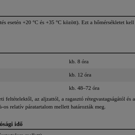
és esetén +20 °C és +35 °C között). Ezt a hőmérsékletet kell t
kb. 8 óra
kb. 12 óra
kb. 48–72 óra
i feltételektől, az aljzattól, a ragasztó rétegvastagságától és a
-os relatív páratartalom mellett határozták meg.
ósági idő