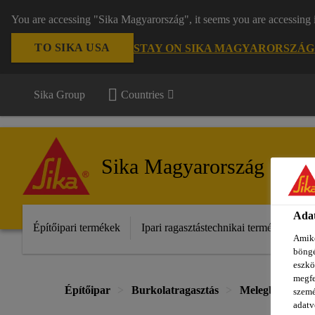
You are accessing "Sika Magyarország", it seems you are accessing 
TO SIKA USA
STAY ON SIKA MAGYARORSZÁG
Sika Group
Countries
Sika Magyarország
Adat
Építőipari termékek
Ipari ragasztástechnikai termékek
S
Amiko
böngé
eszkö
megfe
Építőipar
Burkolatragasztás
Melegburkolati
szemé
adatv