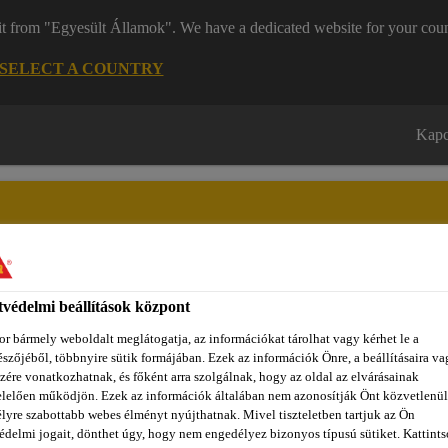
it from "Egyesült Államok". We have a dedicated website for your coun
SELECT A COUNTRY
Kapc
védelmi beállítások központ
zínpont Homlokzattervező
Dokumentumok
REACH
Ról
r bármely weboldalt meglátogatja, az információkat tárolhat vagy kérhet le a
szőjéből, többnyire sütik formájában. Ezek az információk Önre, a beállításaira va
zére vonatkozhatnak, és főként arra szolgálnak, hogy az oldal az elvárásainak
lelően működjön. Ezek az információk általában nem azonosítják Önt közvetlenül
 ragasztórendszerek
Parketta és egyéb faburkolatragasztók
lyre szabottabb webes élményt nyújthatnak. Mivel tiszteletben tartjuk az Ön
édelmi jogait, dönthet úgy, hogy nem engedélyez bizonyos típusú sütiket. Kattints