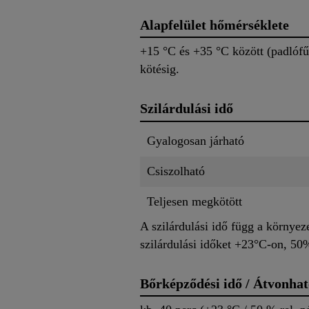
Alapfelület hőmérséklete
+15 °C és +35 °C között (padlófűt
kötésig.
Szilárdulási idő
Gyalogosan járható
Csiszolható
Teljesen megkötött
A szilárdulási idő függ a környezet
szilárdulási időket +23°C-on, 50%
Bőrképződési idő / Átvonhat