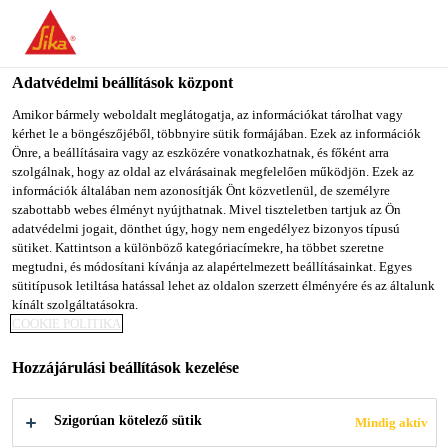
You are accessing "Sika Magyarország", it seems you are
accessing it from "Egyesült Államok". We have a dedicated
website for your country.
Adatvédelmi beállítások központ
Építőipar
...
SikaLayer-03
TO SIKA
STAY ON SIKA
SELECT A
Amikor bármely weboldalt meglátogatja, az információkat tárolhat vagy
kérhet le a böngészőjéből, többnyire sütik formájában. Ezek az információk
USA
MAGYARORSZÁG
COUNTRY
Önre, a beállításaira vagy az eszközére vonatkozhatnak, és főként arra
szolgálnak, hogy az oldal az elvárásainak megfelelően működjön. Ezek az
információk általában nem azonosítják Önt közvetlenül, de személyre
Sika Magyarország
szabottabb webes élményt nyújthatnak. Mivel tiszteletben tartjuk az Ön
SikaLayer-03
adatvédelmi jogait, dönthet úgy, hogy nem engedélyez bizonyos típusú
sütiket. Kattintson a különböző kategóriacímekre, ha többet szeretne
megtudni, és módosítani kívánja az alapértelmezett beállításainkat. Egyes
Habanyagú alátétlemez parketta és rétegelt
sütitípusok letiltása hatással lehet az oldalon szerzett élményére és az általunk
kínált szolgáltatásokra.
lapburkolat ragasztására a Sika AcouBond Rendszer
COOKIE POLITIKA
részeként
Hozzájárulási beállítások kezelése
Mérettartó és nyomásálló
Szigorúan kötelező sütik
Mindig aktív
Meghatározott és kis mennyiségű ragasztó