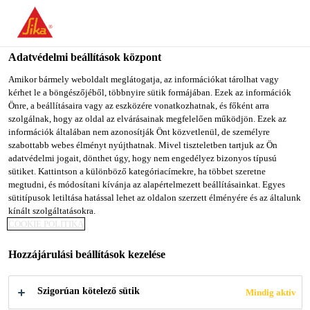
You are accessing "Sika Magyarország", it seems you are
accessing it from "Egyesült Államok". We have a dedicated
website for your country.
Adatvédelmi beállítások központ
Építőipar
...
Sika Boom®-582 Foam Fix
TO SIKA
STAY ON SIKA
SELECT A
Amikor bármely weboldalt meglátogatja, az információkat tárolhat vagy
kérhet le a böngészőjéből, többnyire sütik formájában. Ezek az információk
USA
MAGYARORSZÁG
COUNTRY
Önre, a beállításaira vagy az eszközére vonatkozhatnak, és főként arra
szolgálnak, hogy az oldal az elvárásainak megfelelően működjön. Ezek az
információk általában nem azonosítják Önt közvetlenül, de személyre
Sika Magyarország
szabottabb webes élményt nyújthatnak. Mivel tiszteletben tartjuk az Ön
Sika Boom®-582
adatvédelmi jogait, dönthet úgy, hogy nem engedélyez bizonyos típusú
sütiket. Kattintson a különböző kategóriacímekre, ha többet szeretne
megtudni, és módosítani kívánja az alapértelmezett beállításainkat. Egyes
Foam Fix
sütitípusok letiltása hatással lehet az oldalon szerzett élményére és az általunk
kínált szolgáltatásokra.
COOKIE POLITIKA
Poliuretán, kinyomópisztollyal
feldolgozható ragasztóhab
Hozzájárulási beállítások kezelése
szigetelőtáblákhoz
Szigorúan kötelező sütik
Mindig aktív
A Sika Boom®-582 Foam Fix egykomponensű,