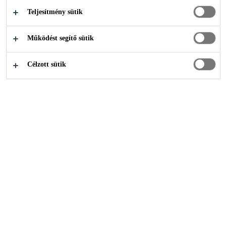
öntáguló, kinyomópisztollyal feldolgozható
Teljesítmény sütik
poliuretán hab, mely jól tapad sokféle alapfelülethez.
Ideális szigetelő- és gipszkarton táblák hatékony,
Működést segítő sütik
Több +
gazdaságos és tartós ragasztásához.
Célzott sütik
Egykomponensű, felhasználásra kész
Gyors kötésidő
Professzionális feldolgozás kinyomópisztollyal
HOL VEHETEM MEG