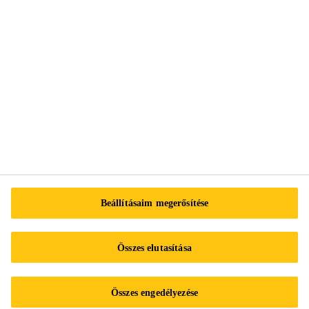
Tel.:
+3613712020
E-mail:
info@hu.sika.com
Impresszum
Adatvédelmi nyilatkozat
Beállításaim megerősítése
Adatvédelmi űrlap
Süti preferenciaközpont
Összes elutasítása
Sika Működési szabályzat
Adatkezelési tájékoztató a Sika Hungária Kft. belső visszaélés-
bejelentő rendszeréhez/ A SIKA HUNGÁRIA KFT.
Összes engedélyezése
VISSZAÉLÉS-BEJELENTÉSI KÉZIKÖNYVE