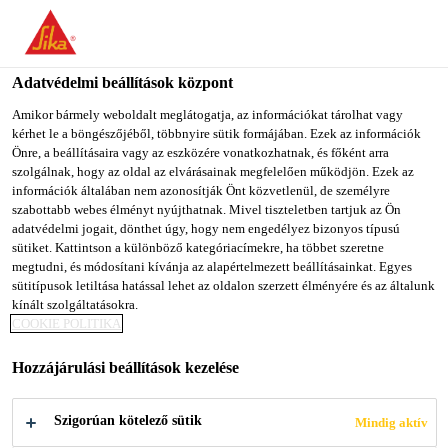
You are accessing "Sika Magyarország", it seems you are
accessing it from "Egyesült Államok". We have a dedicated
website for your country.
Adatvédelmi beállítások központ
Építőipar
...
Sikaflex® AT Connection
TO SIKA
STAY ON SIKA
SELECT A
Amikor bármely weboldalt meglátogatja, az információkat tárolhat vagy
kérhet le a böngészőjéből, többnyire sütik formájában. Ezek az információk
USA
MAGYARORSZÁG
COUNTRY
Önre, a beállításaira vagy az eszközére vonatkozhatnak, és főként arra
szolgálnak, hogy az oldal az elvárásainak megfelelően működjön. Ezek az
információk általában nem azonosítják Önt közvetlenül, de személyre
Sika Magyarország
szabottabb webes élményt nyújthatnak. Mivel tiszteletben tartjuk az Ön
Sikaflex® AT
adatvédelmi jogait, dönthet úgy, hogy nem engedélyez bizonyos típusú
sütiket. Kattintson a különböző kategóriacímekre, ha többet szeretne
megtudni, és módosítani kívánja az alapértelmezett beállításainkat. Egyes
Connection
sütitípusok letiltása hatással lehet az oldalon szerzett élményére és az általunk
kínált szolgáltatásokra.
COOKIE POLITIKA
Univerzális STP tömítőanyag csatlakozási
hézagokhoz
Hozzájárulási beállítások kezelése
A Sikaflex® AT Connection izocianát-mentes, szilán
Szigorúan kötelező sütik
Mindig aktív
végződésű polimer tömítőanyag, mely vízzáró,