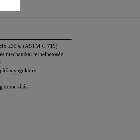
máció ±35% (ASTM C 719)
 és mechanikai terhelhetőség
s
építőanyagokhoz
g kibocsátás