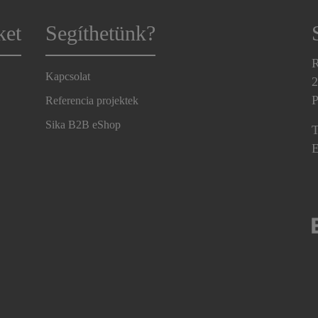
ket
Segíthetünk?
R
Kapcsolat
2
P
Referencia projektek
Sika B2B eShop
T
E