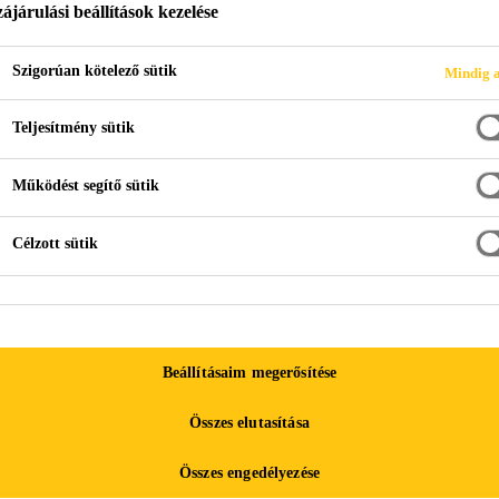
ájárulási beállítások kezelése
Sikaflex® PRO-3
Szigorúan kötelező sütik
Mindig a
Padlóburkolatok egykomponensű, nagyteljesítményű 
Teljesítmény sütik
Működést segítő sütik
Megengedett teljes deformáció ±35% (ASTM C 7
Jó vegyi ellenálló képesség és mechanikai terhelhe
Célzott sütik
Buborékmentes térhálósodás
Beállításaim megerősítése
TERMÉK
BIZTONSÁGI
Összes elutasítása
ADATLAP
ADATLAP
Összes engedélyezése