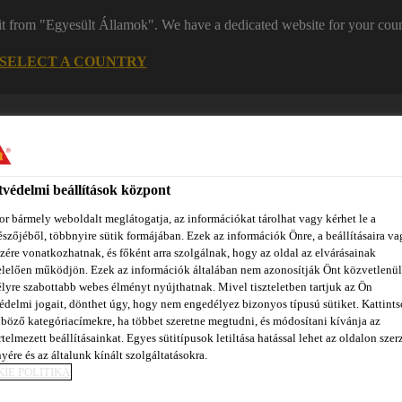
it from "Egyesült Államok". We have a dedicated website for your coun
SELECT A COUNTRY
Kapc
védelmi beállítások központ
r bármely weboldalt meglátogatja, az információkat tárolhat vagy kérhet le a
szőjéből, többnyire sütik formájában. Ezek az információk Önre, a beállításaira va
zére vonatkozhatnak, és főként arra szolgálnak, hogy az oldal az elvárásainak
lelően működjön. Ezek az információk általában nem azonosítják Önt közvetlenül
lyre szabottabb webes élményt nyújthatnak. Mivel tiszteletben tartjuk az Ön
zínpont Homlokzattervező
Dokumentumok
REACH
Ról
édelmi jogait, dönthet úgy, hogy nem engedélyez bizonyos típusú sütiket. Kattints
böző kategóriacímekre, ha többet szeretne megtudni, és módosítani kívánja az
telmezett beállításainkat. Egyes sütitípusok letiltása hatással lehet az oldalon szerz
yére és az általunk kínált szolgáltatásokra.
mítő anyagok
Sikaflex® PRO-3
IE POLITIKA