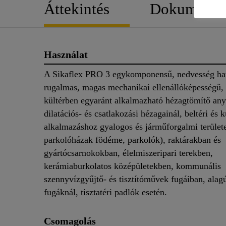
Áttekintés
Dokument
Használat
A Sikaflex PRO 3 egykomponensű, nedvesség hat
rugalmas, magas mechanikai ellenállóképességű, 
kültérben egyaránt alkalmazható hézagtömítő an
dilatációs- és csatlakozási hézagainál, beltéri és k
alkalmazáshoz gyalogos és járműforgalmi területe
parkolóházak födéme, parkolók), raktárakban és
gyártócsarnokokban, élelmiszeripari terekben,
kerámiaburkolatos középületekben, kommunális
szennyvízgyűjtő- és tisztítóművek fugáiban, alagú
fugáknál, tisztatéri padlók esetén.
Csomagolás