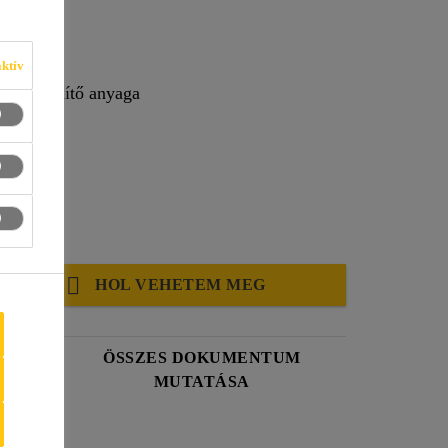
ktív
hézagtömítő anyaga
19)
tőség
HOL VEHETEM MEG
ÖSSZES DOKUMENTUM
MUTATÁSA