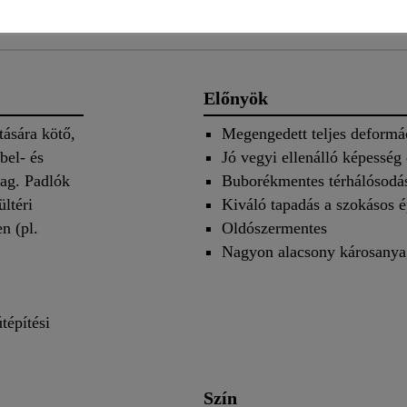
umok
Előnyök
ására kötő,
Megengedett teljes defor
bel- és
Jó vegyi ellenálló képesség
yag. Padlók
Buborékmentes térhálósodá
ültéri
Kiváló tapadás a szokásos 
n (pl.
Oldószermentes
Nagyon alacsony károsanya
tépítési
Szín