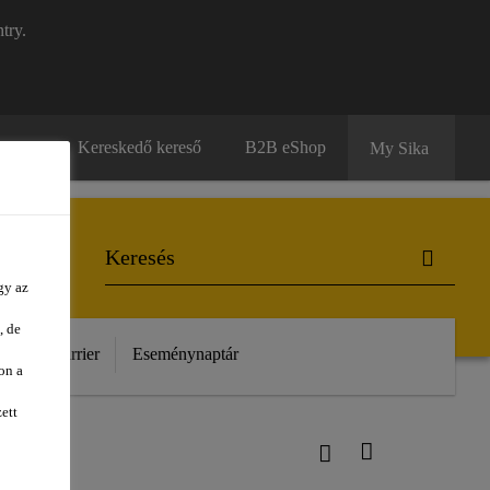
try.
solat
Kereskedő kereső
B2B eShop
My Sika
gy az
, de
unk
Karrier
Eseménynaptár
on a
ett