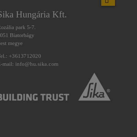
Sika Hungária Kft.
ozália park 5-7.
051 Biatorbágy
est megye
el.:
+3613712020
-mail:
info@hu.sika.com