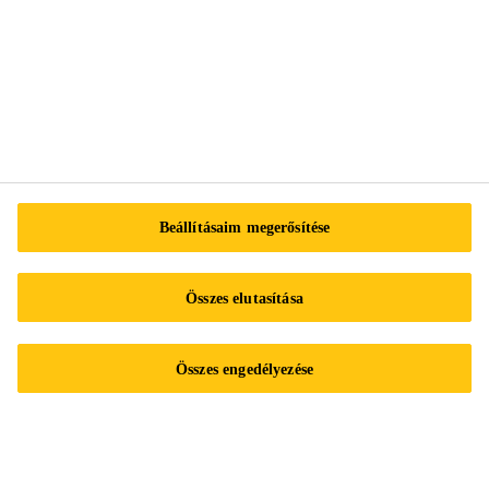
Impresszum
Adatvédelmi nyilatkozat
Beállításaim megerősítése
Adatvédelmi űrlap
Süti preferenciaközpont
Összes elutasítása
Sika Működési szabályzat
Adatkezelési tájékoztató a Sika Hungária Kft. belső visszaélés-
bejelentő rendszeréhez/ A SIKA HUNGÁRIA KFT.
Összes engedélyezése
VISSZAÉLÉS-BEJELENTÉSI KÉZIKÖNYVE