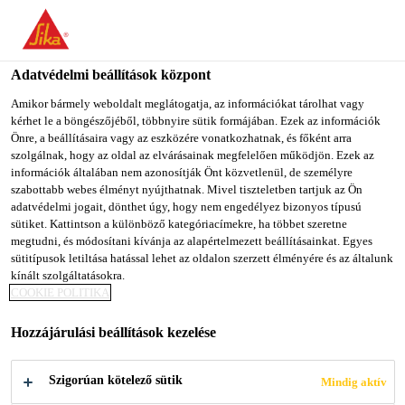
You are accessing "Sika Magyarország", it seems you are
accessing it from "Egyesült Államok". We have a dedicated
website for your country.
Adatvédelmi beállítások központ
Építőipar
...
Sika BlackSeal® BT
TO SIKA
STAY ON SIKA
SELECT A
Amikor bármely weboldalt meglátogatja, az információkat tárolhat vagy
kérhet le a böngészőjéből, többnyire sütik formájában. Ezek az információk
USA
MAGYARORSZÁG
COUNTRY
Önre, a beállításaira vagy az eszközére vonatkozhatnak, és főként arra
szolgálnak, hogy az oldal az elvárásainak megfelelően működjön. Ezek az
információk általában nem azonosítják Önt közvetlenül, de személyre
Sika Magyarország
szabottabb webes élményt nyújthatnak. Mivel tiszteletben tartjuk az Ön
Sika BlackSeal®
adatvédelmi jogait, dönthet úgy, hogy nem engedélyez bizonyos típusú
sütiket. Kattintson a különböző kategóriacímekre, ha többet szeretne
megtudni, és módosítani kívánja az alapértelmezett beállításainkat. Egyes
BT
sütitípusok letiltása hatással lehet az oldalon szerzett élményére és az általunk
kínált szolgáltatásokra.
COOKIE POLITIKA
A Sika® BlackSeal BT egy butil bázisú,
egykomponensű tömítő- és ragasztóanyag,
Hozzájárulási beállítások kezelése
amely a legtöbb építési alapfelületen jól tapad.
Szigorúan kötelező sütik
Mindig aktív