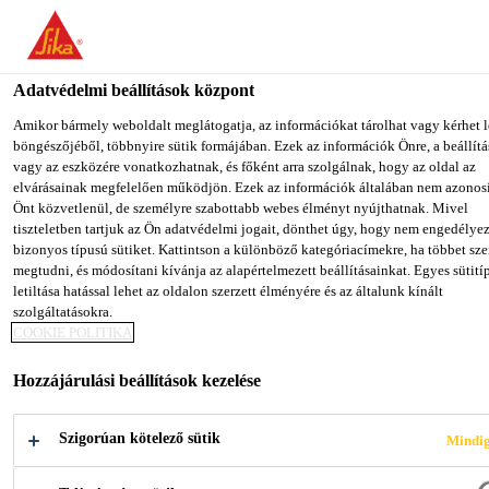
You are accessing "Sika Magyarország", it seems you are accessing i
from "Egyesült Államok". We have a dedicated website for your cou
Adatvédelmi beállítások központ
TO SIKA
STAY ON SIKA
SELECT
Építőipar
...
SikaFast®-555 L05
USA
MAGYARORSZÁG
COUNT
Amikor bármely weboldalt meglátogatja, az információkat tárolhat vagy kérhet l
böngészőjéből, többnyire sütik formájában. Ezek az információk Önre, a beállítá
vagy az eszközére vonatkozhatnak, és főként arra szolgálnak, hogy az oldal az
elvárásainak megfelelően működjön. Ezek az információk általában nem azonos
Sika Magyarország
Önt közvetlenül, de személyre szabottabb webes élményt nyújthatnak. Mivel
tiszteletben tartjuk az Ön adatvédelmi jogait, dönthet úgy, hogy nem engedélye
SikaFast®-555
bizonyos típusú sütiket. Kattintson a különböző kategóriacímekre, ha többet sze
megtudni, és módosítani kívánja az alapértelmezett beállításainkat. Egyes sütit
letiltása hatással lehet az oldalon szerzett élményére és az általunk kínált
L05
szolgáltatásokra.
COOKIE POLITIKA
Gyorskötésű, kétkomponensű strukturális
Hozzájárulási beállítások kezelése
ragasztó
Szigorúan kötelező sütik
Mindig
A SikaFast®-555 L05 akril bázisú,
gyorskötésű, rugalmas, kétkomponensű strukturális