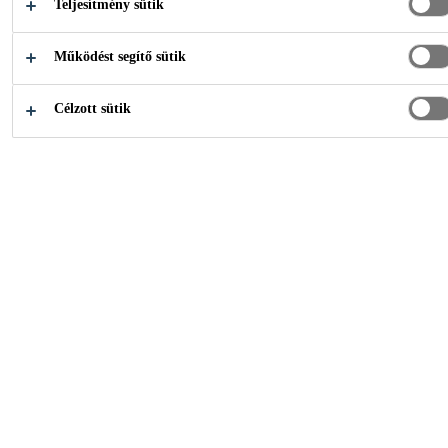
Teljesítmény sütik
semlegesen térhálósodó, másodlagos
tömítőanyag strukturálisan beépülő hőszigetelő
Működést segítő sütik
üvegek gyártásához. Magas modulusa / csekély
Több +
nyúlása miatt speciálisan levegővel és nemesgázzal
Célzott sütik
töltött IG egységekhez lett kifejlesztve.
Megfelel az MSZ EN 1279-4 és MSZ EN 15434,
valamint az ASTM C 1184 és ASTM C 1369
szabványoknak
Strukturális tömítőanyag hőszigetelő
üvegegységekhez, az ETA-11/0391 engedélyt
kiadta az Österreichisches Institut für
Bautechnik műszaki értékelést végző szerve,
TNy 70119976, 0757 sz.
bejegyzett terméktanúsító szerv által
hitelesítve, teljesítmény állandóságát igazoló
tanúsítvány: 0757-CPR-596-7110760-6-5, CE-