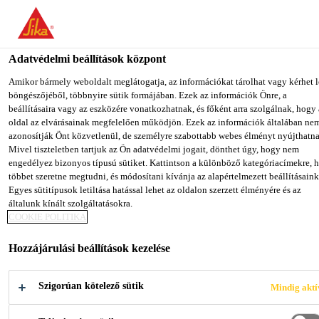
You are accessing "Sika Magyarország", it seems you are accessing i
from "Egyesült Államok". We have a dedicated website for your
country.
Adatvédelmi beállítások központ
Építőipar
...
Sikasil® IG-25 HM Plus
TO SIKA
STAY ON SIKA
SELECT A
Amikor bármely weboldalt meglátogatja, az információkat tárolhat vagy kérhet l
böngészőjéből, többnyire sütik formájában. Ezek az információk Önre, a
USA
MAGYARORSZÁG
COUNTRY
beállításaira vagy az eszközére vonatkozhatnak, és főként arra szolgálnak, hogy
oldal az elvárásainak megfelelően működjön. Ezek az információk általában ne
azonosítják Önt közvetlenül, de személyre szabottabb webes élményt nyújthatna
Sika Magyarország
Mivel tiszteletben tartjuk az Ön adatvédelmi jogait, dönthet úgy, hogy nem
Sikasil® IG-25
engedélyez bizonyos típusú sütiket. Kattintson a különböző kategóriacímekre, 
többet szeretne megtudni, és módosítani kívánja az alapértelmezett beállításaink
Egyes sütitípusok letiltása hatással lehet az oldalon szerzett élményére és az
HM Plus
általunk kínált szolgáltatásokra.
COOKIE POLITIKA
Kétkomponensű szilikon un. másodlagos
Hozzájárulási beállítások kezelése
tömítőanyag gázzal vagy levegővel
töltött hőszigetelő üveghez
Szigorúan kötelező sütik
Mindig aktí
A Sikasil® IG-25 HM Plus kétkomponensű,