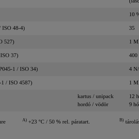
(lás
10 
 ISO 48-4)
35
O 527)
1 M
 ISO 37)
400
P045-1 / ISO 34)
4 N
-1 / ISO 4587)
1 M
kartus / unipack
12 
hordó / vödör
9 h
A)
B)
ure
+23 °C / 50 % rel. páratart.
tárolá