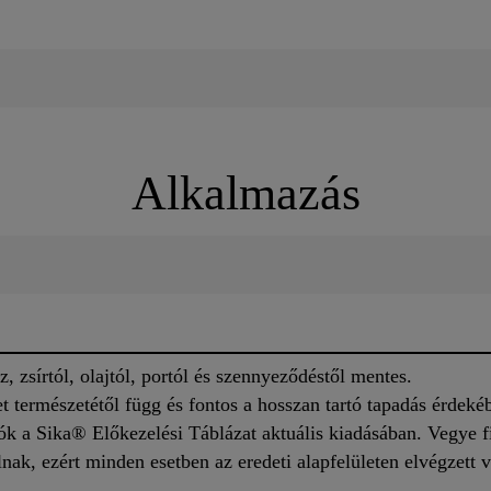
Alkalmazás
z, zsírtól, olajtól, portól és szennyeződéstől mentes.
et természetétől függ és fontos a hosszan tartó tapadás érdekéb
ók a Sika® Előkezelési Táblázat aktuális kiadásában. Vegye 
nak, ezért minden esetben az eredeti alapfelületen elvégzett vi