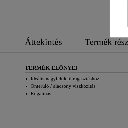
Áttekintés
Termék rész
TERMÉK ELŐNYEI
Ideális nagyfelületű ragasztáshoz
Önterülő / alacsony viszkozitás
Rugalmas