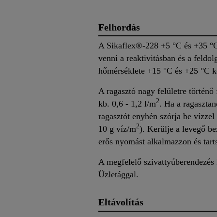
Felhordás
A Sikaflex®-228 +5 °C és +35 °C 
venni a reaktivitásban és a feldo
hőmérséklete +15 °C és +25 °C kö
A ragasztó nagy felületre történ
2
kb. 0,6 - 1,2 l/m
. Ha a ragaszta
ragasztót enyhén szórja be vízzel 
2
10 g víz/m
). Kerülje a levegő b
erős nyomást alkalmazzon és tarts
A megfelelő szivattyúberendezés k
Üzletággal.
Eltávolítás