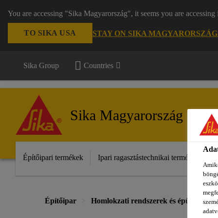
You are accessing "Sika Magyarország", it seems you are accessing 
TO SIKA USA
STAY ON SIKA MAGYARORSZÁG
Sika Group
Countries
Sika Magyarország
Adat
Építőipari termékek
Ipari ragasztástechnikai termékek
S
Amiko
böngé
eszkö
megfe
Építőipar
Homlokzati rendszerek és épületeleme
szemé
adatv