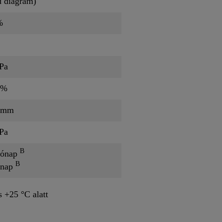
d diagram)
%
Pa
 %
/mm
Pa
B
hónap
B
ónap
s +25 °C alatt