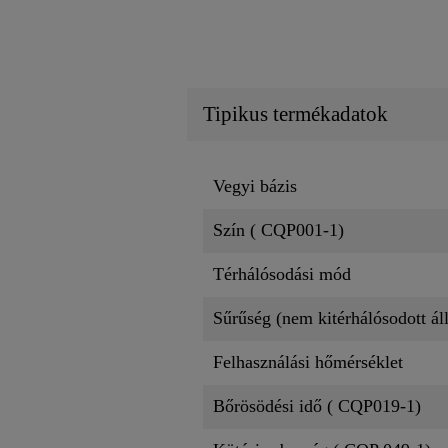
Tipikus termékadatok
Vegyi bázis
Szín ( CQP001-1)
Térhálósodási mód
Sűrűség (nem kitérhálósodott ál
Felhasználási hőmérséklet
Bőrösödési idő ( CQP019-1)