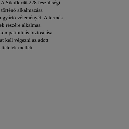
. A Sikaflex®-228 feszültségi
 történő alkalmazása
 a gyártó véleményét. A termék
ek részére alkalmas.
ompatibilitás biztosítása
at kell végezni az adott
feltételek mellett.