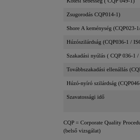
Kötési sebesség ( CQP 049-1)
Zsugorodás CQP014-1)
Shore A keménység (CQP023-1/
Húzószilárdság (CQP036-1 / IS
Szakadási nyúlás ( CQP 036-1 /
Továbbszakadási ellenállás (CQ
Húzó-nyíró szilárdság (CQP046
Szavatossági idő
CQP = Corporate Quality Proced
(belső vizsgálat)