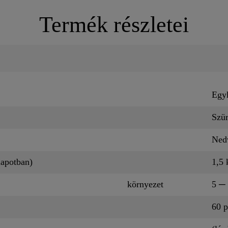
Termék részletei
Egy
Szür
Ned
lapotban)
1,5 
környezet
5 ─
60 