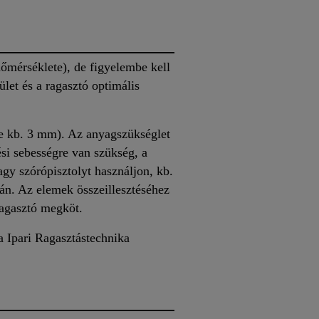
őmérséklete), de figyelembe kell
let és a ragasztó optimális
ége kb. 3 mm). Az anyagszükséglet
si sebességre van szükség, a
vagy szórópisztolyt használjon, kb.
rán. Az elemek összeillesztéséhez
ragasztó megköt.
a Ipari Ragasztástechnika