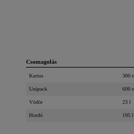
Csomagolás
Kartus
300 
Unipack
600 
Vödör
23 l
Hordó
195 l