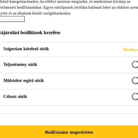
böző kategóriacímekre, ha többet szeretne megtudni, és módosítani kívánja az
Sikaflex®-228
telmezett beállításainkat. Egyes sütitípusok letiltása hatással lehet az oldalon szerz
yére és az általunk kínált szolgáltatásokra.
IE POLITIKA
Önterülő ragasztóanyag nagyfelületű raga
ájárulási beállítások kezelése
A Sikaflex®-228 egykomponensű, önterülő, rugalmas 
Szigorúan kötelező sütik
Mindig a
anyagból készült panelek, például oldószerálló hab 
Teljesítmény sütik
Működést segítő sütik
Ideális nagyfelületű ragasztáshoz
Önterülő / alacsony viszkozitás
Célzott sütik
Rugalmas
Beállításaim megerősítése