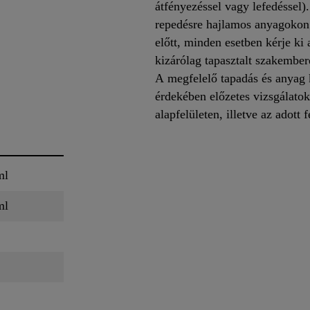
átfényezéssel vagy lefedéssel)
repedésre hajlamos anyagokon
előtt, minden esetben kérje ki
kizárólag tapasztalt szakember
A megfelelő tapadás és anyag k
érdekében előzetes vizsgálatok
alapfelületen, illetve az adott 
ml
ml