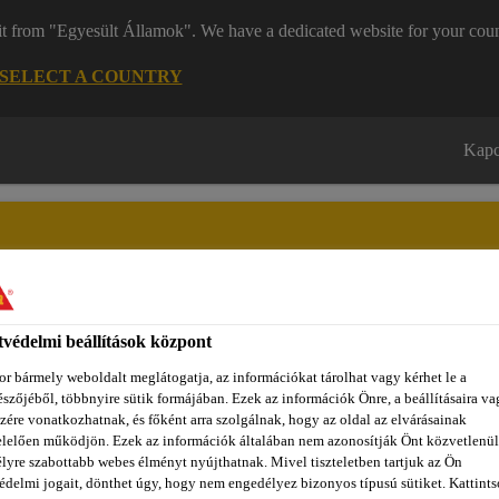
it from "Egyesült Államok". We have a dedicated website for your coun
SELECT A COUNTRY
Kapc
védelmi beállítások központ
zínpont Homlokzattervező
Dokumentumok
REACH
Ról
r bármely weboldalt meglátogatja, az információkat tárolhat vagy kérhet le a
szőjéből, többnyire sütik formájában. Ezek az információk Önre, a beállításaira va
zére vonatkozhatnak, és főként arra szolgálnak, hogy az oldal az elvárásainak
lelően működjön. Ezek az információk általában nem azonosítják Önt közvetlenül
k
Szendvicspanelekhez használt anyagok
Sikaflex®-228
lyre szabottabb webes élményt nyújthatnak. Mivel tiszteletben tartjuk az Ön
édelmi jogait, dönthet úgy, hogy nem engedélyez bizonyos típusú sütiket. Kattints