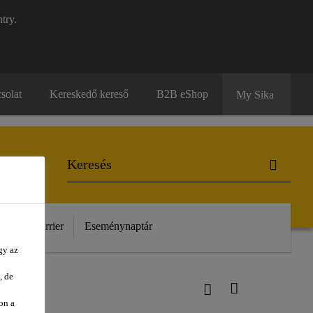
try.
solat
Kereskedő kereső
B2B eShop
My Sika
unk
Karrier
Eseménynaptár
gy az
, de
on a