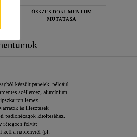
ÖSSZES DOKUMENTUM
MUTATÁSA
mentumok
agból készült panelek, például
damentes acéllemez, alumínium
gipszkarton lemez
varratok és illesztések
ti padlóhézagok kitöltéséhez.
 rétegben felvitt
 kell a napfénytől (pl.