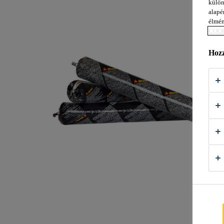
külön
alapér
élmén
COOK
Hozz