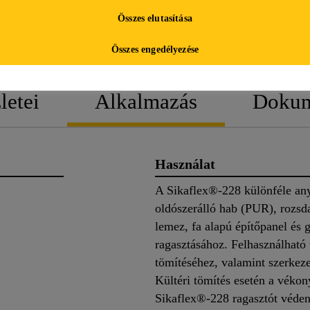
Összes elutasítása
TERMÉK
BIZTONSÁGI
ADATLAP
ADATLAP
Összes engedélyezése
letei
Alkalmazás
Doku
Használat
A Sikaflex®-228 különféle any
oldószerálló hab (PUR), rozs
lemez, fa alapú építőpanel és 
ragasztásához. Felhasználható 
tömítéséhez, valamint szerkeze
Kültéri tömítés esetén a vékony
Sikaflex®-228 ragasztót védeni