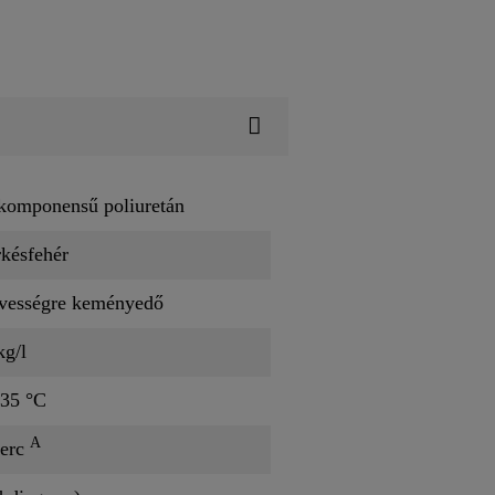
komponensű poliuretán
késfehér
vességre keményedő
kg/l
 35 °C
A
perc