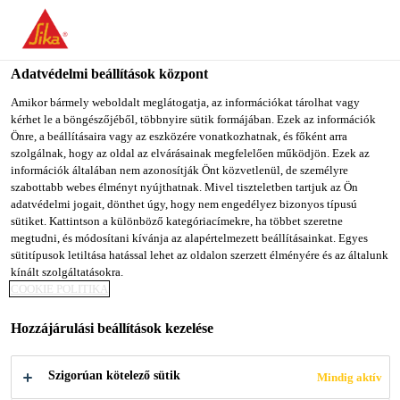
You are accessing "Sika Magyarország", it seems you are
accessing it from "Egyesült Államok". We have a dedicated
website for your country.
Adatvédelmi beállítások központ
Építőipar
...
Sikafloor®-305 W ESD
TO SIKA
STAY ON SIKA
SELECT A
Amikor bármely weboldalt meglátogatja, az információkat tárolhat vagy
kérhet le a böngészőjéből, többnyire sütik formájában. Ezek az információk
USA
MAGYARORSZÁG
COUNTRY
Önre, a beállításaira vagy az eszközére vonatkozhatnak, és főként arra
szolgálnak, hogy az oldal az elvárásainak megfelelően működjön. Ezek az
információk általában nem azonosítják Önt közvetlenül, de személyre
Sika Magyarország
szabottabb webes élményt nyújthatnak. Mivel tiszteletben tartjuk az Ön
Sikafloor®-305 W
adatvédelmi jogait, dönthet úgy, hogy nem engedélyez bizonyos típusú
sütiket. Kattintson a különböző kategóriacímekre, ha többet szeretne
megtudni, és módosítani kívánja az alapértelmezett beállításainkat. Egyes
ESD
sütitípusok letiltása hatással lehet az oldalon szerzett élményére és az általunk
kínált szolgáltatásokra.
COOKIE POLITIKA
Kétkomponensű, vizes bázisú, színes, matt
felületű, poliuretán ESD fedőbevonat
Hozzájárulási beállítások kezelése
A Sikafloor®-305 W ESD kétkomponensű, vizes
Szigorúan kötelező sütik
Mindig aktív
bázisú, alacsony VOC kibocsátású, színes, matt