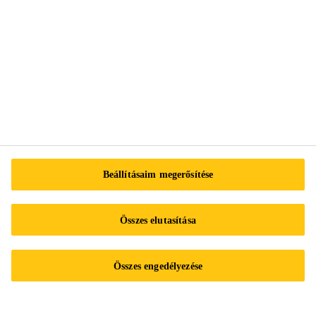
Impresszum
Adatvédelmi nyilatkozat
Beállításaim megerősítése
Adatvédelmi űrlap
Süti preferenciaközpont
Összes elutasítása
Sika Működési szabályzat
Adatkezelési tájékoztató a Sika Hungária Kft. belső visszaélés-
bejelentő rendszeréhez/ A SIKA HUNGÁRIA KFT.
Összes engedélyezése
VISSZAÉLÉS-BEJELENTÉSI KÉZIKÖNYVE