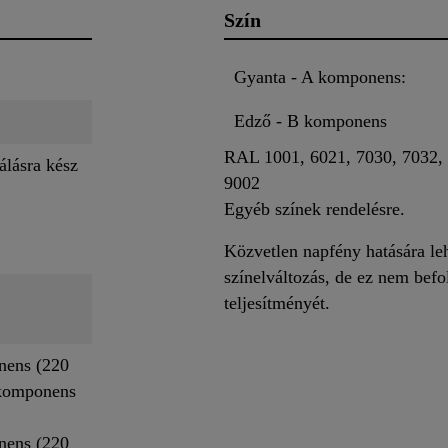
Szín
Gyanta - A komponens:
Edző - B komponens
RAL 1001, 6021, 7030, 7032, 
álásra kész
9002
Egyéb színek rendelésre.
Közvetlen napfény hatására le
színelváltozás, de ez nem befo
teljesítményét.
nens (220
 komponens
nens (220