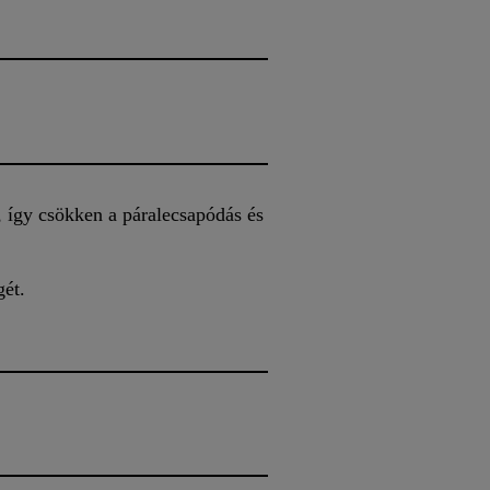
, így csökken a páralecsapódás és
gét.