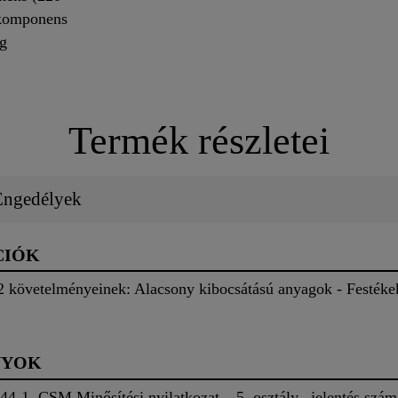
 komponens
kg
Termék részletei
 Engedélyek
CIÓK
 követelményeinek: Alacsony kibocsátású anyagok - Festéke
NYOK
44-1, CSM Minősítési nyilatkozat – 5. osztály– jelentés szá