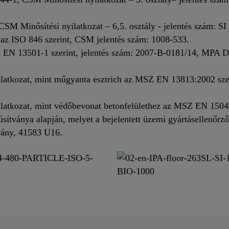
SM Minősítési nyilatkozat – 6,5. osztály - jelentés szám: SI
g az ISO 846 szerint, CSM jelentés szám: 1008-533.
 EN 13501-1 szerint, jelentés szám: 2007-B-0181/14, MPA D
ilatkozat, mint műgyanta esztrich az MSZ EN 13813:2002 szer
ilatkozat, mint védőbevonat betonfelülethez az MSZ EN 1504-2
sítványa alapján, melyet a bejelentett üzemi gyártásellenőrző t
vány, 41583 U16.