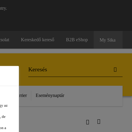
try.
solat
Kereskedő kereső
B2B eShop
My Sika
unk
Karrier
Eseménynaptár
gy az
, de
on a