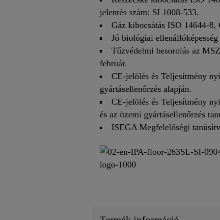
jelentés szám: SI 1008-533.
Gáz kibocsátás ISO 14644-8, C
Jó biológiai ellenállóképessé
Tűzvédelmi besorolás az MSZ
február.
CE-jelölés és Teljesítmény ny
gyártásellenőrzés alapján.
CE-jelölés és Teljesítmény ny
és az üzemi gyártásellenőrzés tanú
ISEGA Megfelelőségi tanúsít
Termék információ