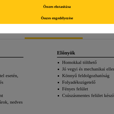
TERMÉK
BIZTONSÁGI
Összes elutasítása
ADATLAP
ADATLAP
Összes engedélyezése
letei
Alkalmazás
Doku
Előnyök
Homokkal tölthető
Jó vegyi és mechanikai elle
el esetén,
Könnyű feldolgozhatóság
és
Folyadékszigetelő
Fényes felület
nt
Csúszásmentes felület készí
árok, nedves