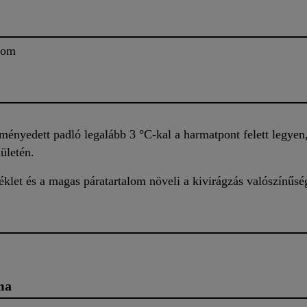
alom
ményedett padló legalább 3 °C-kal a harmatpont felett legyen
ületén.
let és a magas páratartalom növeli a kivirágzás valószínűsé
ma