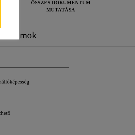
ÖSSZES DOKUMENTUM
MUTATÁSA
mentumok
nállóképesség
thető