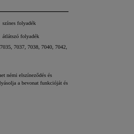
színes folyadék
átlátszó folyadék
7035, 7037, 7038, 7040, 7042,
het némi elszíneződés és
lyásolja a bevonat funkcióját és