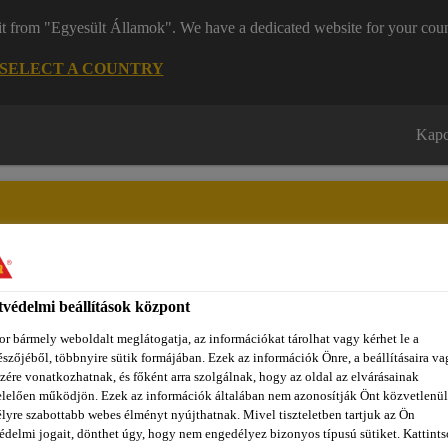
it from "Egyesült Államok". We have a dedicated website for your coun
SELECT A COUNTRY
Kapc
védelmi beállítások központ
zínpont Homlokzattervező
Dokumentumok
REACH
Ról
r bármely weboldalt meglátogatja, az információkat tárolhat vagy kérhet le a
szőjéből, többnyire sütik formájában. Ezek az információk Önre, a beállításaira va
zére vonatkozhatnak, és főként arra szolgálnak, hogy az oldal az elvárásainak
lelően működjön. Ezek az információk általában nem azonosítják Önt közvetlenül
soportok szerint
Bevonatok
Sikafloor®-263 SL
lyre szabottabb webes élményt nyújthatnak. Mivel tiszteletben tartjuk az Ön
édelmi jogait, dönthet úgy, hogy nem engedélyez bizonyos típusú sütiket. Kattints