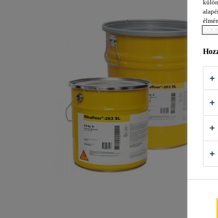
külön
alapér
élmén
COOK
Hozz