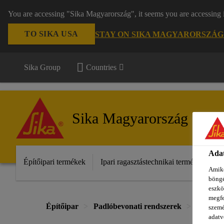
You are accessing "Sika Magyarország", it seems you are accessing 
TO SIKA USA
STAY ON SIKA MAGYARORSZÁG
Sika Group
Countries
Sika Magyarország
Adat
Építőipari termékek
Ipari ragasztástechnikai termékek
S
Amiko
böngé
eszkö
megfe
Építőipar
Padlóbevonati rendszerek
Termékc
szemé
adatv