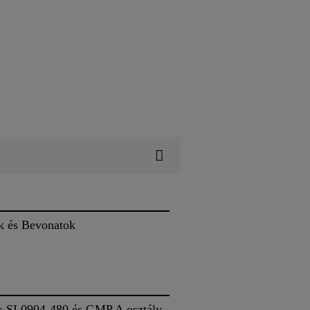
k és Bevonatok
m: SI 0904-480 és GMP A osztály,