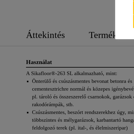
Áttekintés
Termék rész
Használat
A Sikafloor®-263 SL alkalmazható, mint:
Önterülő és csúszásmentes bevonat betonra és
cementesztrichre normál és közepes igénybevét
pl. tároló és összeszerelő csarnokok, garázsok 
rakodórámpák, stb.
Csúszásmentes, beszórt rendszerekhez úgy, mi
többszintes és mélygarázsok, karbantartó hang
feldolgozó terek (pl. ital-, és élelmiszeripar)