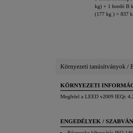
kg) + 1 hordó B
(177 kg ) = 837 
Környezeti tanúsítványok /
KÖRNYEZETI INFORMÁ
Megfelel a LEED v2009 IEQc 4.2
ENGEDÉLYEK / SZABVÁ
Részecske kibocsátás ISO 146