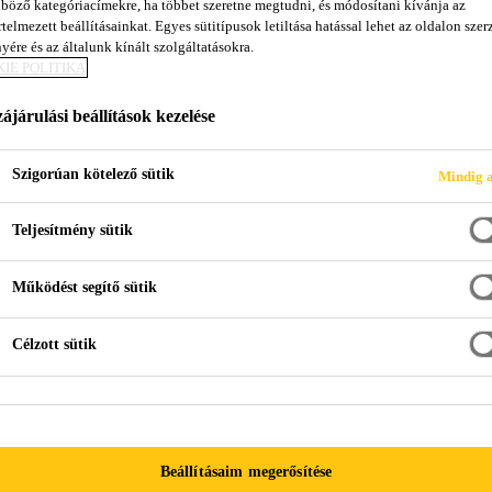
böző kategóriacímekre, ha többet szeretne megtudni, és módosítani kívánja az
Sikafloor®-263 
telmezett beállításainkat. Egyes sütitípusok letiltása hatással lehet az oldalon szerz
yére és az általunk kínált szolgáltatásokra.
IE POLITIKA
Kétkomponensű epoxi fedőbevonat sima és 
ájárulási beállítások kezelése
A Sikafloor®-263 SL egy kétkomponensű, többcélú fe
Szigorúan kötelező sütik
Mindig a
"100% szárazanyag tartalmú epoxi összetétel a Deutsc
Építőipari Vegyianyag Szövetség)"
Teljesítmény sütik
Működést segítő sütik
Homokkal tölthető
Jó vegyi és mechanikai ellenállóképesség
Célzott sütik
Könnyű feldolgozhatóság
Beállításaim megerősítése