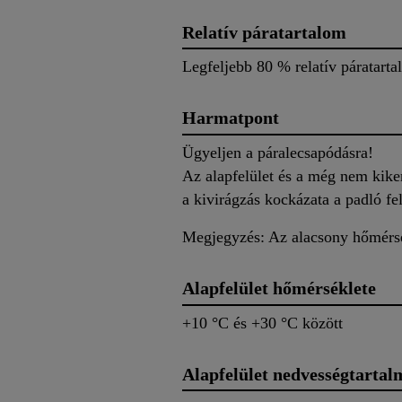
Relatív páratartalom
Legfeljebb 80 % relatív páratart
Harmatpont
Ügyeljen a páralecsapódásra!
Az alapfelület és a még nem kike
a kivirágzás kockázata a padló fel
Megjegyzés: Az alacsony hőmérsék
Alapfelület hőmérséklete
+10 °C és +30 °C között
Alapfelület nedvességtartal