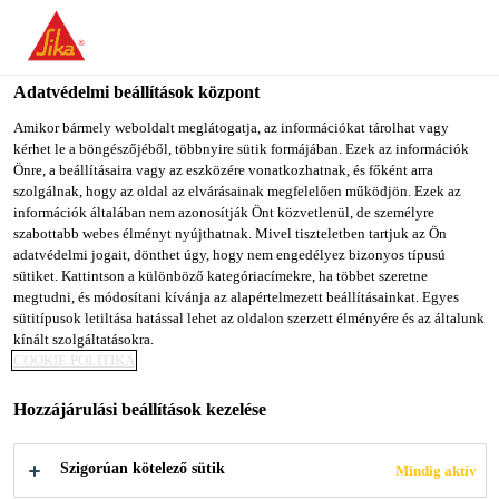
You are accessing "Sika Magyarország", it seems you are
accessing it from "Egyesült Államok". We have a dedicated
website for your country.
Adatvédelmi beállítások központ
Építőipar
...
Sikafloor®-235 ESD
TO SIKA
STAY ON SIKA
SELECT A
Amikor bármely weboldalt meglátogatja, az információkat tárolhat vagy
kérhet le a böngészőjéből, többnyire sütik formájában. Ezek az információk
USA
MAGYARORSZÁG
COUNTRY
Önre, a beállításaira vagy az eszközére vonatkozhatnak, és főként arra
szolgálnak, hogy az oldal az elvárásainak megfelelően működjön. Ezek az
információk általában nem azonosítják Önt közvetlenül, de személyre
Sika Magyarország
szabottabb webes élményt nyújthatnak. Mivel tiszteletben tartjuk az Ön
Sikafloor®-235
adatvédelmi jogait, dönthet úgy, hogy nem engedélyez bizonyos típusú
sütiket. Kattintson a különböző kategóriacímekre, ha többet szeretne
megtudni, és módosítani kívánja az alapértelmezett beállításainkat. Egyes
ESD
sütitípusok letiltása hatással lehet az oldalon szerzett élményére és az általunk
kínált szolgáltatásokra.
COOKIE POLITIKA
A Sikafloor®-235 ESD egy kétkomponensű,
szívósan rugalmas, önterülő, színes epoxi bevonat .
Hozzájárulási beállítások kezelése
A Sikafloor®-235 ESD a Sikafloor® Multidur ES-25
ESD és a Sikafloor® Multidur ET-25 ESD
Szigorúan kötelező sütik
Mindig aktív
Több +
rendszerek fő részét alkotja.