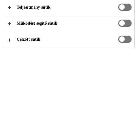
Teljesítmény sütik
Test-feszültség generálás < 30 V *
Működést segítő sütik
Jó vegyi és mechanikai ellenállóság
Könnyen felhordható
Célzott sütik
HOL VEHETEM MEG