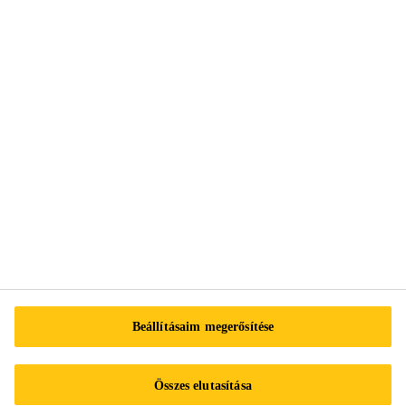
2051 Biatorbágy
Pest megye
Tel.:
+3613712020
E-mail:
info@hu.sika.com
Impresszum
Adatvédelmi nyilatkozat
Beállításaim megerősítése
Adatvédelmi űrlap
Süti preferenciaközpont
Összes elutasítása
Sika Működési szabályzat