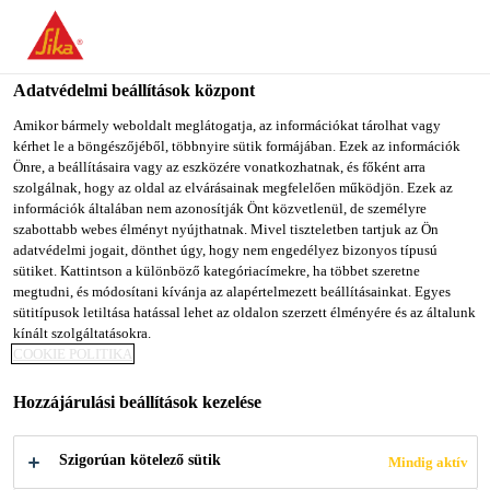
You are accessing "Sika Magyarország", it seems you are
accessing it from "Egyesült Államok". We have a dedicated
website for your country.
Adatvédelmi beállítások központ
Építőipar
...
Sika AnchorFix®-2+
TO SIKA
STAY ON SIKA
SELECT A
Amikor bármely weboldalt meglátogatja, az információkat tárolhat vagy
kérhet le a böngészőjéből, többnyire sütik formájában. Ezek az információk
USA
MAGYARORSZÁG
COUNTRY
Önre, a beállításaira vagy az eszközére vonatkozhatnak, és főként arra
szolgálnak, hogy az oldal az elvárásainak megfelelően működjön. Ezek az
információk általában nem azonosítják Önt közvetlenül, de személyre
Sika Magyarország
szabottabb webes élményt nyújthatnak. Mivel tiszteletben tartjuk az Ön
Sika
adatvédelmi jogait, dönthet úgy, hogy nem engedélyez bizonyos típusú
sütiket. Kattintson a különböző kategóriacímekre, ha többet szeretne
megtudni, és módosítani kívánja az alapértelmezett beállításainkat. Egyes
AnchorFix®-2+
sütitípusok letiltása hatással lehet az oldalon szerzett élményére és az általunk
kínált szolgáltatásokra.
COOKIE POLITIKA
Tőcsavar ragasztó közepes és nagy
terheléshez
Hozzájárulási beállítások kezelése
A Sika AnchorFix®-2+ oldószer- és sztirolmentes,
Szigorúan kötelező sütik
Mindig aktív
kétkomponensű, epoxi akrilát bázisú tőcsavar