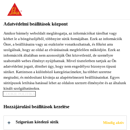
You are accessing "Sika Magyarország", it seems you are
accessing it from "Egyesült Államok". We have a dedicated
website for your country.
Adatvédelmi beállítások központ
Építőipar
...
S-Duoseal Couplings
TO SIKA
STAY ON SIKA
SELECT A
Amikor bármely weboldalt meglátogatja, az információkat tárolhat vagy
kérhet le a böngészőjéből, többnyire sütik formájában. Ezek az információk
USA
MAGYARORSZÁG
COUNTRY
Önre, a beállításaira vagy az eszközére vonatkozhatnak, és főként arra
szolgálnak, hogy az oldal az elvárásainak megfelelően működjön. Ezek az
információk általában nem azonosítják Önt közvetlenül, de személyre
Sika Magyarország
szabottabb webes élményt nyújthatnak. Mivel tiszteletben tartjuk az Ön
S-Duoseal
adatvédelmi jogait, dönthet úgy, hogy nem engedélyez bizonyos típusú
sütiket. Kattintson a különböző kategóriacímekre, ha többet szeretne
megtudni, és módosítani kívánja az alapértelmezett beállításainkat. Egyes
Couplings
sütitípusok letiltása hatással lehet az oldalon szerzett élményére és az általunk
kínált szolgáltatásokra.
COOKIE POLITIKA
tömítőgyűrű tetőösszefolyók
csőcsatlakozásaihoz
Hozzájárulási beállítások kezelése
Az S-Duoseal Couplings egy etilén-propilén-dién-
Szigorúan kötelező sütik
Mindig aktív
monomerből (EPDM) fröccsöntéssel készített