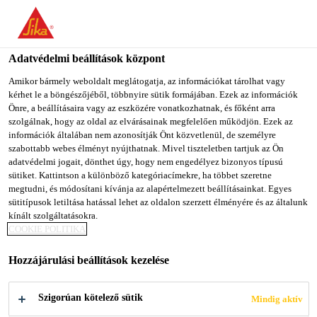
You are accessing "Sika Magyarország", it seems you are
accessing it from "Egyesült Államok". We have a dedicated
website for your country.
Adatvédelmi beállítások központ
Építőipar
...
Sarnafil® T Gully set
TO SIKA
STAY ON SIKA
SELECT A
Amikor bármely weboldalt meglátogatja, az információkat tárolhat vagy
kérhet le a böngészőjéből, többnyire sütik formájában. Ezek az információk
USA
MAGYARORSZÁG
COUNTRY
Önre, a beállításaira vagy az eszközére vonatkozhatnak, és főként arra
szolgálnak, hogy az oldal az elvárásainak megfelelően működjön. Ezek az
információk általában nem azonosítják Önt közvetlenül, de személyre
Sika Magyarország
szabottabb webes élményt nyújthatnak. Mivel tiszteletben tartjuk az Ön
Sarnafil® T Gully
adatvédelmi jogait, dönthet úgy, hogy nem engedélyez bizonyos típusú
sütiket. Kattintson a különböző kategóriacímekre, ha többet szeretne
megtudni, és módosítani kívánja az alapértelmezett beállításainkat. Egyes
set
sütitípusok letiltása hatással lehet az oldalon szerzett élményére és az általunk
kínált szolgáltatásokra.
COOKIE POLITIKA
Előregyártott FPO tetőösszefolyó szett
Hozzájárulási beállítások kezelése
A Sarnafil® T Gully set előregyártott, merev
polipropilénből készült esővíz összefolyó Sarnafil®
Szigorúan kötelező sütik
Mindig aktív
T tetőszigetelő lemezzel szigetelt lapostetőkre.