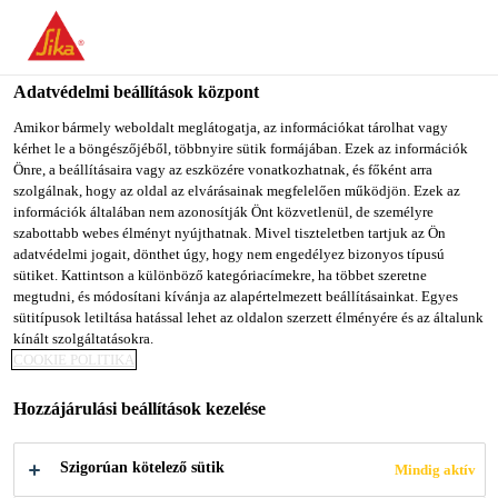
You are accessing "Sika Magyarország", it seems you are
accessing it from "Egyesült Államok". We have a dedicated
website for your country.
Adatvédelmi beállítások központ
Építőipar
...
SikaRoof® Anchor M12 Levelling Set
TO SIKA
STAY ON SIKA
SELECT A
Amikor bármely weboldalt meglátogatja, az információkat tárolhat vagy
kérhet le a böngészőjéből, többnyire sütik formájában. Ezek az információk
USA
MAGYARORSZÁG
COUNTRY
Önre, a beállításaira vagy az eszközére vonatkozhatnak, és főként arra
szolgálnak, hogy az oldal az elvárásainak megfelelően működjön. Ezek az
információk általában nem azonosítják Önt közvetlenül, de személyre
Sika Magyarország
szabottabb webes élményt nyújthatnak. Mivel tiszteletben tartjuk az Ön
SikaRoof® Anchor
adatvédelmi jogait, dönthet úgy, hogy nem engedélyez bizonyos típusú
sütiket. Kattintson a különböző kategóriacímekre, ha többet szeretne
megtudni, és módosítani kívánja az alapértelmezett beállításainkat. Egyes
M12 Levelling Set
sütitípusok letiltása hatással lehet az oldalon szerzett élményére és az általunk
kínált szolgáltatásokra.
COOKIE POLITIKA
A készlet rozsdamentes acélból készült
M12 menetes szárat, M12 anyacsavart és
Hozzájárulási beállítások kezelése
alátétet tartalmaz
Szigorúan kötelező sütik
Mindig aktív