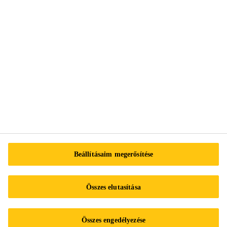
Tel.:
+3613712020
E-mail:
info@hu.sika.com
Impresszum
Adatvédelmi nyilatkozat
Beállításaim megerősítése
Adatvédelmi űrlap
Süti preferenciaközpont
Összes elutasítása
Sika Működési szabályzat
Adatkezelési tájékoztató a Sika Hungária Kft. belső visszaélés-
bejelentő rendszeréhez/ A SIKA HUNGÁRIA KFT.
Összes engedélyezése
VISSZAÉLÉS-BEJELENTÉSI KÉZIKÖNYVE