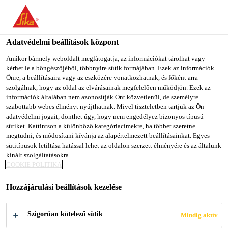
You are accessing "Sika Magyarország", it seems you are
accessing it from "Egyesült Államok". We have a dedicated
website for your country.
Adatvédelmi beállítások központ
TO SIKA
STAY ON SIKA
SELECT A
Amikor bármely weboldalt meglátogatja, az információkat tárolhat vagy
kérhet le a böngészőjéből, többnyire sütik formájában. Ezek az információk
USA
MAGYARORSZÁG
COUNTRY
Önre, a beállításaira vagy az eszközére vonatkozhatnak, és főként arra
szolgálnak, hogy az oldal az elvárásainak megfelelően működjön. Ezek az
információk általában nem azonosítják Önt közvetlenül, de személyre
Sika Magyarország
szabottabb webes élményt nyújthatnak. Mivel tiszteletben tartjuk az Ön
adatvédelmi jogait, dönthet úgy, hogy nem engedélyez bizonyos típusú
sütiket. Kattintson a különböző kategóriacímekre, ha többet szeretne
megtudni, és módosítani kívánja az alapértelmezett beállításainkat. Egyes
sütitípusok letiltása hatással lehet az oldalon szerzett élményére és az általunk
HORDOZÓRÉTEGE
kínált szolgáltatásokra.
COOKIE POLITIKA
K
Hozzájárulási beállítások kezelése
Szigorúan kötelező sütik
Mindig aktív