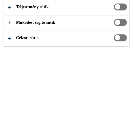
Teljesítmény sütik
Építőipar
...
Hordozórétegek
Működést segítő sütik
Célzott sütik