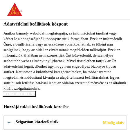
You are accessing "Sika Magyarország", it seems you are
accessing it from "Egyesült Államok". We have a dedicated
website for your country.
Adatvédelmi beállítások központ
Építőipar
...
S-Overflow PVC round
TO SIKA
STAY ON SIKA
SELECT A
Amikor bármely weboldalt meglátogatja, az információkat tárolhat vagy
kérhet le a böngészőjéből, többnyire sütik formájában. Ezek az információk
USA
MAGYARORSZÁG
COUNTRY
Önre, a beállításaira vagy az eszközére vonatkozhatnak, és főként arra
szolgálnak, hogy az oldal az elvárásainak megfelelően működjön. Ezek az
információk általában nem azonosítják Önt közvetlenül, de személyre
Sika Magyarország
szabottabb webes élményt nyújthatnak. Mivel tiszteletben tartjuk az Ön
S-Overflow PVC
adatvédelmi jogait, dönthet úgy, hogy nem engedélyez bizonyos típusú
sütiket. Kattintson a különböző kategóriacímekre, ha többet szeretne
megtudni, és módosítani kívánja az alapértelmezett beállításainkat. Egyes
round
sütitípusok letiltása hatással lehet az oldalon szerzett élményére és az általunk
kínált szolgáltatásokra.
COOKIE POLITIKA
Magas minőségű PVC alapú körmetszetű összefolyó.
Hozzájárulási beállítások kezelése
időjárás- és UV álló
Szigorúan kötelező sütik
Mindig aktív
repedésállóság