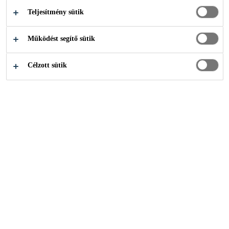
membrán közvetlenül hegeszthető az
Teljesítmény sütik
alaplemezhez
Működést segítő sütik
HOL VEHETEM MEG
Célzott sütik