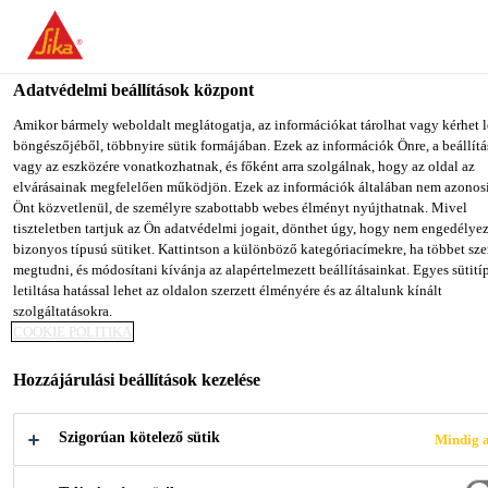
You are accessing "Sika Magyarország", it seems you are accessing i
from "Egyesült Államok". We have a dedicated website for your
country.
Adatvédelmi beállítások központ
Építőipar
...
Sarnatape®-20
TO SIKA
STAY ON SIKA
SELECT 
Amikor bármely weboldalt meglátogatja, az információkat tárolhat vagy kérhet l
böngészőjéből, többnyire sütik formájában. Ezek az információk Önre, a beállítá
USA
MAGYARORSZÁG
COUNTR
vagy az eszközére vonatkozhatnak, és főként arra szolgálnak, hogy az oldal az
elvárásainak megfelelően működjön. Ezek az információk általában nem azonos
Önt közvetlenül, de személyre szabottabb webes élményt nyújthatnak. Mivel
Sika Magyarország
tiszteletben tartjuk az Ön adatvédelmi jogait, dönthet úgy, hogy nem engedélye
Sarnatape®-20
bizonyos típusú sütiket. Kattintson a különböző kategóriacímekre, ha többet sze
megtudni, és módosítani kívánja az alapértelmezett beállításainkat. Egyes sütit
letiltása hatással lehet az oldalon szerzett élményére és az általunk kínált
Butilkaucsuk ragasztó és tömítő szalag
szolgáltatásokra.
COOKIE POLITIKA
Sarnavap® páratechnikai fóliákhoz.
Hozzájárulási beállítások kezelése
A Sarnatape®-20 butilkaucsuk alapú, kétoldalán
tapadó tömítő szalag, szabályozott nyúlással.
Szigorúan kötelező sütik
Mindig a