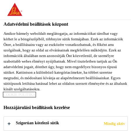
You are accessing "Sika Magyarország", it seems you are
accessing it from "Egyesült Államok". We have a dedicated
website for your country.
Adatvédelmi beállítások központ
Építőipar
...
Sarnavap®-3000 M
TO SIKA
STAY ON SIKA
SELECT A
Amikor bármely weboldalt meglátogatja, az információkat tárolhat vagy
kérhet le a böngészőjéből, többnyire sütik formájában. Ezek az információk
USA
MAGYARORSZÁG
COUNTRY
Önre, a beállításaira vagy az eszközére vonatkozhatnak, és főként arra
szolgálnak, hogy az oldal az elvárásainak megfelelően működjön. Ezek az
információk általában nem azonosítják Önt közvetlenül, de személyre
Sika Magyarország
szabottabb webes élményt nyújthatnak. Mivel tiszteletben tartjuk az Ön
Sarnavap®-3000
adatvédelmi jogait, dönthet úgy, hogy nem engedélyez bizonyos típusú
sütiket. Kattintson a különböző kategóriacímekre, ha többet szeretne
megtudni, és módosítani kívánja az alapértelmezett beállításainkat. Egyes
M
sütitípusok letiltása hatással lehet az oldalon szerzett élményére és az általunk
kínált szolgáltatásokra.
COOKIE POLITIKA
Műanyag párazáró fólia
Hozzájárulási beállítások kezelése
A Sarnavap®-3000 M egy szabadon fektetett
párazáró polietilén alapú (PE) fólia. A hátsó oldalán
Szigorúan kötelező sütik
Mindig aktív
polietilén hab bevonattal és az egyik hosszanti