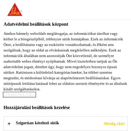
You are accessing "Sika Magyarország", it seems you are
accessing it from "Egyesült Államok". We have a dedicated
website for your country.
Adatvédelmi beállítások központ
Építőipar
...
Sika® Igolflex® N
TO SIKA
STAY ON SIKA
SELECT A
Amikor bármely weboldalt meglátogatja, az információkat tárolhat vagy
kérhet le a böngészőjéből, többnyire sütik formájában. Ezek az információk
USA
MAGYARORSZÁG
COUNTRY
Önre, a beállításaira vagy az eszközére vonatkozhatnak, és főként arra
szolgálnak, hogy az oldal az elvárásainak megfelelően működjön. Ezek az
információk általában nem azonosítják Önt közvetlenül, de személyre
Sika Magyarország
szabottabb webes élményt nyújthatnak. Mivel tiszteletben tartjuk az Ön
Sika® Igolflex® N
adatvédelmi jogait, dönthet úgy, hogy nem engedélyez bizonyos típusú
sütiket. Kattintson a különböző kategóriacímekre, ha többet szeretne
megtudni, és módosítani kívánja az alapértelmezett beállításainkat. Egyes
Oldószermentes, szálerősített, egykomponensű,
sütitípusok letiltása hatással lehet az oldalon szerzett élményére és az általunk
kínált szolgáltatásokra.
műanyaggal javított bitumen-emulzió.
COOKIE POLITIKA
Hozzájárulási beállítások kezelése
könnyen bedolgozható kézi és gépi eljárással
függőleges felületről nem folyik le
Szigorúan kötelező sütik
Mindig aktív
nem tűzveszélyes, oldószermentes