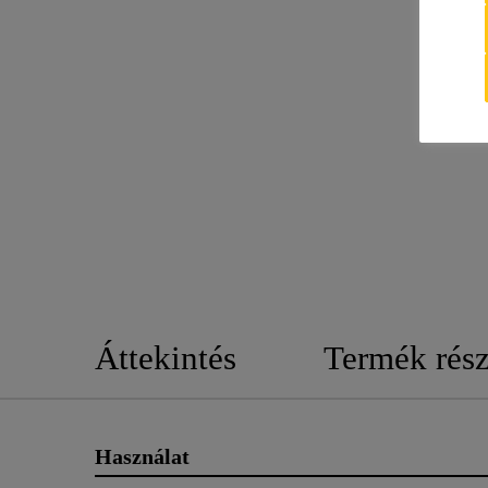
Áttekintés
Termék rész
Használat