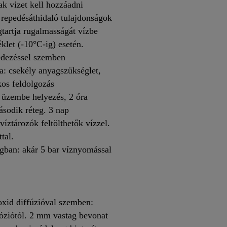
 vizet kell hozzáadni
 repedésáthidaló tulajdonságok
gtartja rugalmasságát vízbe
klet (-10°C-ig) esetén.
pedezéssel szemben
a: csekély anyagszükséglet,
kos feldolgozás
 üzembe helyezés, 2 óra
ásodik réteg. 3 nap
víztározók feltölthetők vízzel.
ttal.
gban: akár 5 bar víznyomással
oxid diffúzióval szemben:
róziótól. 2 mm vastag bevonat