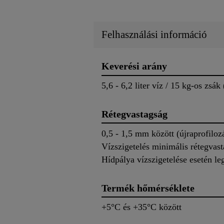
Felhasználási információ
Keverési arány
5,6 - 6,2 liter víz / 15 kg-os zsá
Rétegvastagság
0,5 - 1,5 mm között (újraprofilo
Vízszigetelés minimális rétegvas
Hídpálya vízszigetelése esetén l
Termék hőmérséklete
+5°C és +35°C között