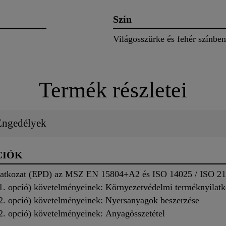
Szín
Világosszürke és fehér színbe
Termék részletei
 Engedélyek
CIÓK
atkozat (EPD) az MSZ EN 15804+A2 és ISO 14025 / ISO 219
. opció) követelményeinek: Környezetvédelmi terméknyilatk
. opció) követelményeinek: Nyersanyagok beszerzése
. opció) követelményeinek: Anyagösszetétel