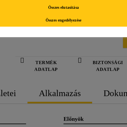
repedezéssel szemben
Összes elutasítása
Kis sűrűség, könnyű formula: csekély anyagszüksé
Összes engedélyezése
feldolgozás
TERMÉK
BIZTONSÁGI
ADATLAP
ADATLAP
letei
Alkalmazás
Doku
Előnyök