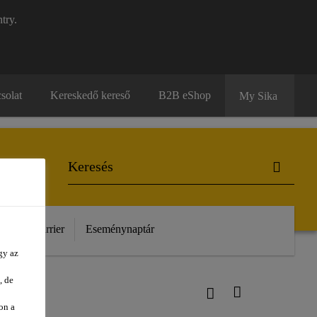
try.
solat
Kereskedő kereső
B2B eShop
My Sika
unk
Karrier
Eseménynaptár
gy az
, de
on a