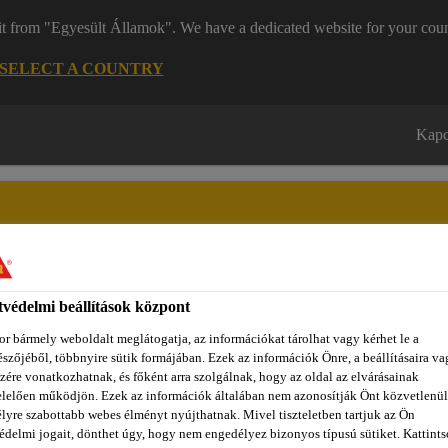
it from "Egyesült Államok". We have a dedicated website for your coun
SELECT A COUNTRY
Kapc
védelmi beállítások központ
zínpont Homlokzattervező
Dokumentumok
REACH
Ról
r bármely weboldalt meglátogatja, az információkat tárolhat vagy kérhet le a
szőjéből, többnyire sütik formájában. Ezek az információk Önre, a beállításaira va
zére vonatkozhatnak, és főként arra szolgálnak, hogy az oldal az elvárásainak
lelően működjön. Ezek az információk általában nem azonosítják Önt közvetlenül
lyalemez szigetelés
Sikalastic®-6100 FX
lyre szabottabb webes élményt nyújthatnak. Mivel tiszteletben tartjuk az Ön
édelmi jogait, dönthet úgy, hogy nem engedélyez bizonyos típusú sütiket. Kattints