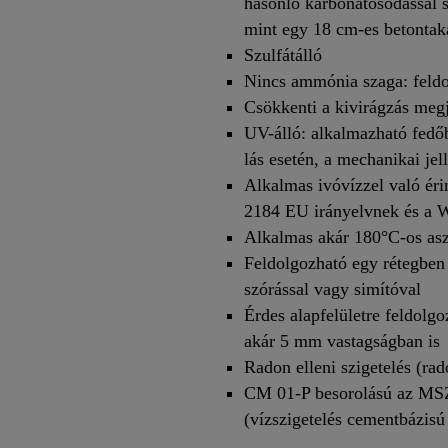
hasonló karbonátosodással s
mint egy 18 cm-es betontak
Szulfátálló
Nincs ammónia szaga: feldo
Csökkenti a kivirágzás meg
UV-álló: alkalmazható fedőb
lás esetén, a mechanikai je
Alkalmas ivóvízzel való éri
2184 EU irányelvnek és a 
Alkalmas akár 180°C-os aszf
Feldolgozható egy rétegben
szórással vagy simítóval
Érdes alapfelületre feldolgo
akár 5 mm vastagságban is
Radon elleni szigetelés (ra
CM 01-P besorolású az MS
(vízszigetelés cementbázisú