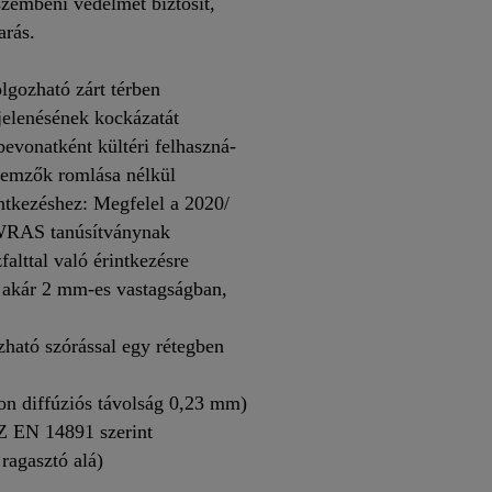
zembeni védelmet biztosít,
arás.
lgozható zárt térben
jelenésének kockázatát
evonatként kültéri felhaszná-
llemzők romlása nélkül
ntkezéshez: Megfelel a 2020/
WRAS tanúsítványnak
alttal való érintkezésre
 akár 2 mm-es vastagságban,
zható szórással egy rétegben
don diffúziós távolság 0,23 mm)
Z EN 14891 szerint
 ragasztó alá)