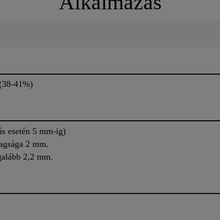
Alkalmazás
k (38-41%)
zás esetén 5 mm-ig)
tagsága 2 mm.
egalább 2,2 mm.