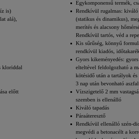
Egykomponensű termék, csak
z is)
Rendkívül rugalmas: kiváló
at alá),
(statikus és dinamikus), me
merítés és alacsony hőmérsé
Rendkívül tartós, véd a re
Kis sűrűség, könnyű formul
rendkívül kiadós, időtakaré
Gyors kikeményedés: gyors
 kloriddal
elteltével feldolgozható a m
kötésidő után a tartályok és 
3 nap után bevonható aszfal
ása előtt
Vízszigetelő 2 mm vastagsá
szemben is ellenálló
Kiváló tapadás
Páraáteresztő
Rendkívül ellenálló szén-di
megvédi a betonacélt a kor