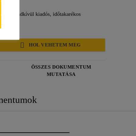
glet, rendkívül kiadós, időtakarékos
HOL VEHETEM MEG
ÖSSZES DOKUMENTUM
MUTATÁSA
mentumok