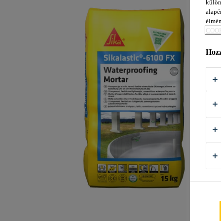
külön
alapér
élmén
COOK
Hozz