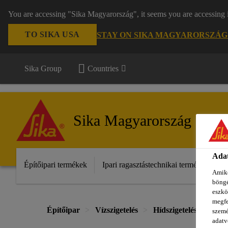
You are accessing "Sika Magyarország", it seems you are accessing 
TO SIKA USA
STAY ON SIKA MAGYARORSZÁG
Sika Group
Countries
Sika Magyarország
Adat
Építőipari termékek
Ipari ragasztástechnikai termékek
S
Amiko
böngé
eszkö
megfe
Építőipar
Vízszigetelés
Hídszigetelések
Pá
szemé
adatv