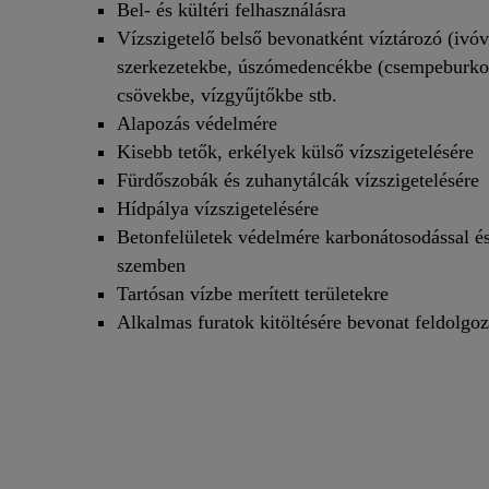
Bel- és kültéri felhasználásra
Vízszigetelő belső bevonatként víztározó (ivóví
szerkezetekbe, úszómedencékbe (csempeburkol
csövekbe, vízgyűjtőkbe stb.
Alapozás védelmére
Kisebb tetők, erkélyek külső vízszigetelésére
Fürdőszobák és zuhanytálcák vízszigetelésére
Hídpálya vízszigetelésére
Betonfelületek védelmére karbonátosodással és
szemben
Tartósan vízbe merített területekre
Alkalmas furatok kitöltésére bevonat feldolgoz