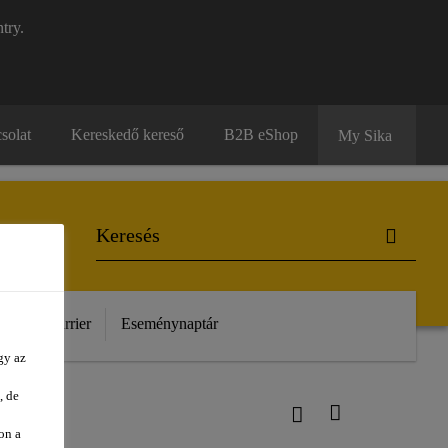
try.
solat
Kereskedő kereső
B2B eShop
My Sika
unk
Karrier
Eseménynaptár
gy az
, de
on a