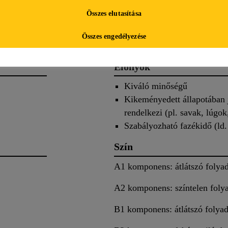
Összes elutasítása
letei
Alkalmazás
Doku
Összes engedélyezése
Előnyök
Kiváló minőségű
Kikeményedett állapotában j
rendelkezi (pl. savak, lúgok
Szabályozható fazékidő (ld. 
Szín
A1 komponens: átlátszó folya
A2 komponens: színtelen foly
B1 komponens: átlátszó folya