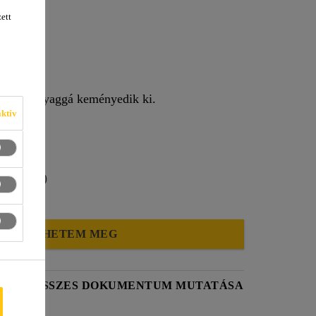
ett
rd-ságú anyaggá keményedik ki.
ktív
tók, stb.)
HOL VEHETEM MEG
LAP
ÖSSZES DOKUMENTUM MUTATÁSA