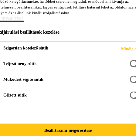
böző kategóriacímekre, ha többet szeretne megtudni, és módosítani kívánja az
01 DE
telmezett beállításainkat. Egyes sütitípusok letiltása hatással lehet az oldalon szerz
yére és az általunk kínált szolgáltatásokra.
IE POLITIKA
njektáló gyanta magas nyomószilárdsággal
ájárulási beállítások kezelése
gyanta rendkívül alacsony viszkozitással. Magas nyomószilá
Szigorúan kötelező sütik
Mindig a
Teljesítmény sütik
 képességgel rendelkezi (pl. savak, lúgok, oldószerek, ragasz
Működést segítő sütik
Célzott sütik
TERMÉK ADATLAP
BIZTONSÁGI ADAT
Beállításaim megerősítése