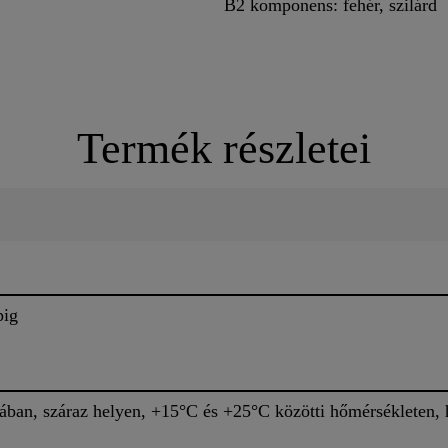
B2 komponens: fehér, szilárd
Termék részletei
pig
ában, száraz helyen, +15°C és +25°C közötti hőmérsékleten, h