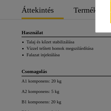
Áttekintés
Termék rész
Használat
Talaj és kőzet stabilizálása
Vízzel telített homok megszilárdítása
Falazat injektálása
Csomagolás
A1 komponens: 20 kg
A2 komponens: 5 kg
B1 komponens: 20 kg