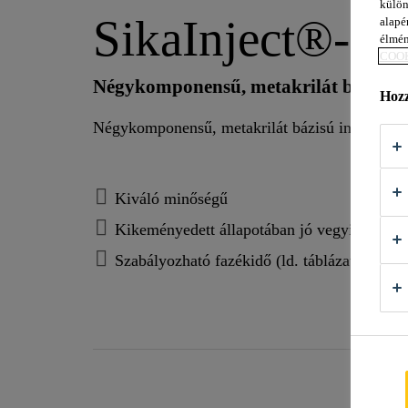
külön
SikaInject®-3
alapér
élmén
COOK
Négykomponensű, metakrilát bázisú i
Hozz
Négykomponensű, metakrilát bázisú injektáló 
Kiváló minőségű
Kikeményedett állapotában jó vegyi ellenálló
Szabályozható fazékidő (ld. táblázat)