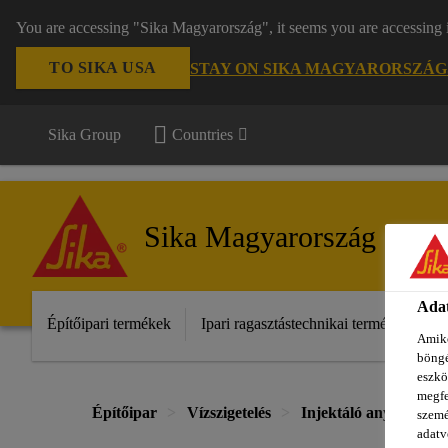
You are accessing "Sika Magyarország", it seems you are accessing 
TO SIKA USA
STAY ON SIKA MAGYARORSZÁG
Sika Group
Countries
Sika Magyarország
Adat
Építőipari termékek
Ipari ragasztástechnikai termékek
S
Amiko
böngé
eszkö
megfe
Építőipar
Vízszigetelés
Injektáló anyagok víz
szemé
adatv