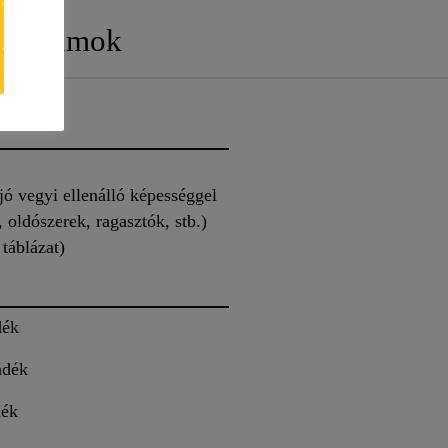
mentumok
ó vegyi ellenálló képességgel
, oldószerek, ragasztók, stb.)
táblázat)
dék
adék
dék