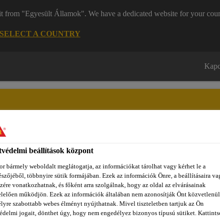
it from "Egyesült Államok". We have a dedicated website for your coun
SELECT A COUNTRY
Kapc
védelmi beállítások központ
zínpont Homlokzattervező
Dokumentumok
REACH
Ról
r bármely weboldalt meglátogatja, az információkat tárolhat vagy kérhet le a
szőjéből, többnyire sütik formájában. Ezek az információk Önre, a beállításaira va
zére vonatkozhatnak, és főként arra szolgálnak, hogy az oldal az elvárásainak
lelően működjön. Ezek az információk általában nem azonosítják Önt közvetlenül
szigeteléshez
Akrilát gélek
SikaInject®-301 DE
lyre szabottabb webes élményt nyújthatnak. Mivel tiszteletben tartjuk az Ön
édelmi jogait, dönthet úgy, hogy nem engedélyez bizonyos típusú sütiket. Kattints