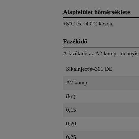
Alapfelület hőmérséklete
+5°C és +40°C között
Fazékidő
A fazékidő az A2 komp. mennyisé
SikaInject®-301 DE
A2 komp.
(kg)
0,15
0,20
0,25