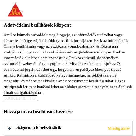
You are accessing "Sika Magyarország", it seems you are
accessing it from "Egyesült Államok". We have a dedicated
website for your country.
Adatvédelmi beállítások központ
Építőipar
...
SikaInject®-311
TO SIKA
STAY ON SIKA
SELECT A
Amikor bármely weboldalt meglátogatja, az információkat tárolhat vagy
kérhet le a böngészőjéből, többnyire sütik formájában. Ezek az információk
USA
MAGYARORSZÁG
COUNTRY
Önre, a beállításaira vagy az eszközére vonatkozhatnak, és főként arra
szolgálnak, hogy az oldal az elvárásainak megfelelően működjön. Ezek az
információk általában nem azonosítják Önt közvetlenül, de személyre
Sika Magyarország
szabottabb webes élményt nyújthatnak. Mivel tiszteletben tartjuk az Ön
SikaInject®-311
adatvédelmi jogait, dönthet úgy, hogy nem engedélyez bizonyos típusú
sütiket. Kattintson a különböző kategóriacímekre, ha többet szeretne
megtudni, és módosítani kívánja az alapértelmezett beállításainkat. Egyes
Korábban TPH® RUBBERTITE /
sütitípusok letiltása hatással lehet az oldalon szerzett élményére és az általunk
kínált szolgáltatásokra.
Háromkomponensű, gumiszerű, rugalmas,
COOKIE POLITIKA
akrilát gyanta
Hozzájárulási beállítások kezelése
A SikaInject®-311 háromkomponensű, akrilát /
metakrilát bázisú, vízzel érintkezve táguló hidrogél,
Szigorúan kötelező sütik
Mindig aktív
mely gumiszerű, rugalmas termékké keményedik ki.