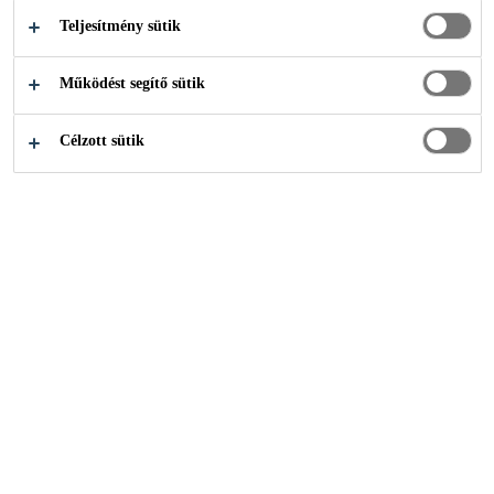
bázisú, rendkívül alacsony viszkozitású injektáló
Teljesítmény sütik
gyanta tartós vízszigeteléshez az MSZ EN 1504-5
szabvány szerint.
Működést segítő sütik
Több +
Célzott sütik
Lassú reakcióidő, mely felgyorsítható
SikaInject® AC-20 DE termékkel
Rendkívül rugalmas
Alkalmazható nyomás alatt lévő és nyomás
nélküli víz esetén
HOL VEHETEM MEG