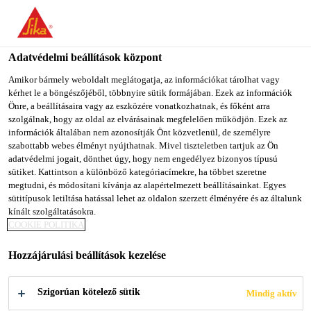
You are accessing "Sika Magyarország", it seems you are
accessing it from "Egyesült Államok". We have a dedicated
website for your country.
Adatvédelmi beállítások központ
Építőipar
...
SikaInject®-201 DE
TO SIKA
STAY ON SIKA
SELECT A
Amikor bármely weboldalt meglátogatja, az információkat tárolhat vagy
kérhet le a böngészőjéből, többnyire sütik formájában. Ezek az információk
USA
MAGYARORSZÁG
COUNTRY
Önre, a beállításaira vagy az eszközére vonatkozhatnak, és főként arra
szolgálnak, hogy az oldal az elvárásainak megfelelően működjön. Ezek az
információk általában nem azonosítják Önt közvetlenül, de személyre
Sika Magyarország
szabottabb webes élményt nyújthatnak. Mivel tiszteletben tartjuk az Ön
SikaInject®-201
adatvédelmi jogait, dönthet úgy, hogy nem engedélyez bizonyos típusú
sütiket. Kattintson a különböző kategóriacímekre, ha többet szeretne
megtudni, és módosítani kívánja az alapértelmezett beállításainkat. Egyes
DE
sütitípusok letiltása hatással lehet az oldalon szerzett élményére és az általunk
kínált szolgáltatásokra.
COOKIE POLITIKA
Korábban TPH® PUR-O-CRACK PLUS
L / Kétkomponensű, poliuretán injektáló
Hozzájárulási beállítások kezelése
gyanta tartós vízszigeteléshez
Szigorúan kötelező sütik
Mindig aktív
A SikaInject®-201 DE kétkomponensű, poliuretán