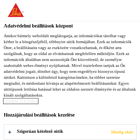
You are accessing "Sika Magyarország", it seems you are
accessing it from "Egyesült Államok". We have a dedicated
website for your country.
Adatvédelmi beállítások központ
Építőipar
...
SikaInject®-243
TO SIKA
STAY ON SIKA
SELECT A
Amikor bármely weboldalt meglátogatja, az információkat tárolhat vagy
kérhet le a böngészőjéből, többnyire sütik formájában. Ezek az információk
USA
MAGYARORSZÁG
COUNTRY
Önre, a beállításaira vagy az eszközére vonatkozhatnak, és főként arra
szolgálnak, hogy az oldal az elvárásainak megfelelően működjön. Ezek az
információk általában nem azonosítják Önt közvetlenül, de személyre
Sika Magyarország
szabottabb webes élményt nyújthatnak. Mivel tiszteletben tartjuk az Ön
SikaInject®-243
adatvédelmi jogait, dönthet úgy, hogy nem engedélyez bizonyos típusú
sütiket. Kattintson a különböző kategóriacímekre, ha többet szeretne
megtudni, és módosítani kívánja az alapértelmezett beállításainkat. Egyes
Korábban TPH. PUR-O-CRACK /
sütitípusok letiltása hatással lehet az oldalon szerzett élményére és az általunk
kínált szolgáltatásokra.
Kétkomponensű, lassan reagáló,
COOKIE POLITIKA
rugalmas, poliuretán bázisú injektáló
Hozzájárulási beállítások kezelése
gyanta
A SikaInject®-243 kétkomponensű, lassan reagáló,
Szigorúan kötelező sütik
Mindig aktív
rugalmas, poliuretán bázisú injektáló gyanta. Az A és