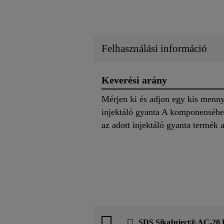
Felhasználási információ
Keverési arány
Mérjen ki és adjon egy kis menny
injektáló gyanta A komponenséhez
az adott injektáló gyanta termék 
SDS SikaInject® AC-2