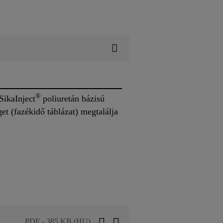
®
SikaInject
poliuretán bázisú
t (fazékidő táblázat) megtalálja
PDF - 385 KB (HU)