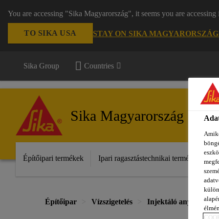
You are accessing "Sika Magyarország", it seems you are accessing 
TO SIKA USA
STAY ON SIKA MAGYARORSZÁG
Sika Group
Countries
Sika Magyarország
Adat
Amiko
böngé
eszkö
Építőipari termékek
Ipari ragasztástechnikai termékek
S
megfe
szemé
adatv
külön
alapér
Építőipar
Vízszigetelés
Injektáló anyagok víz
élmén
COOK