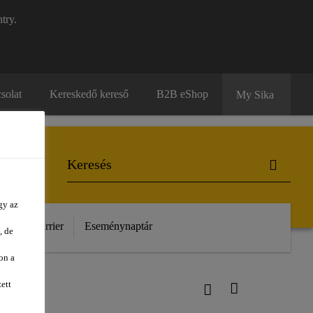
try.
solat
Kereskedő kereső
B2B eShop
My Sika
gy az
unk
Karrier
Eseménynaptár
, de
on a
ett