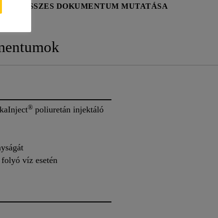
AP
ÖSSZES DOKUMENTUM MUTATÁSA
mentumok
®
kaInject
poliuretán injektáló
nyságát
 folyó víz esetén