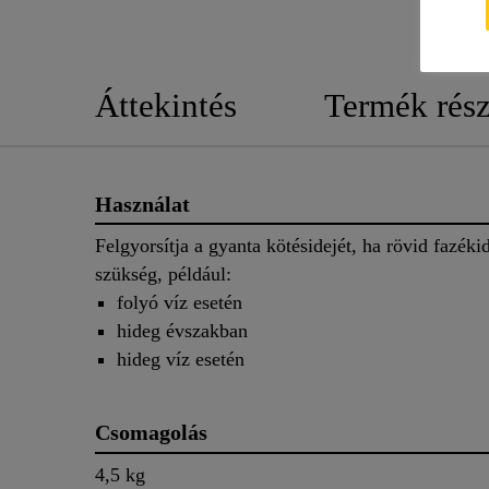
Áttekintés
Termék rész
Használat
Felgyorsítja a gyanta kötésidejét, ha rövid fazéki
szükség, például:
folyó víz esetén
hideg évszakban
hideg víz esetén
Csomagolás
4,5 kg