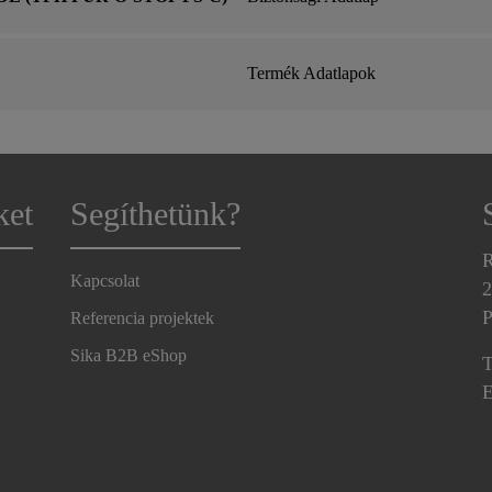
Termék Adatlapok
ket
Segíthetünk?
R
Kapcsolat
2
P
Referencia projektek
Sika B2B eShop
T
E