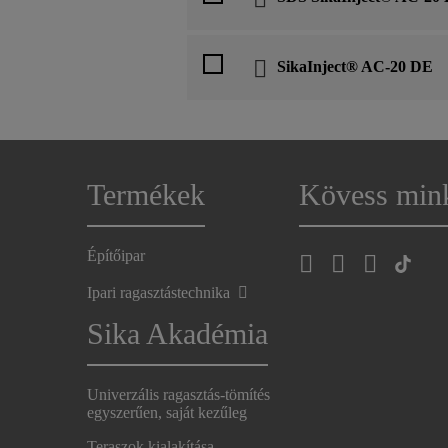
SikaInject® AC-20 DE
Termékek
Kövess min
Építőipar
Ipari ragasztástechnika
Sika Akadémia
Univerzális ragasztás-tömítés
egyszerűen, saját kezűleg
Teraszok kialakítása