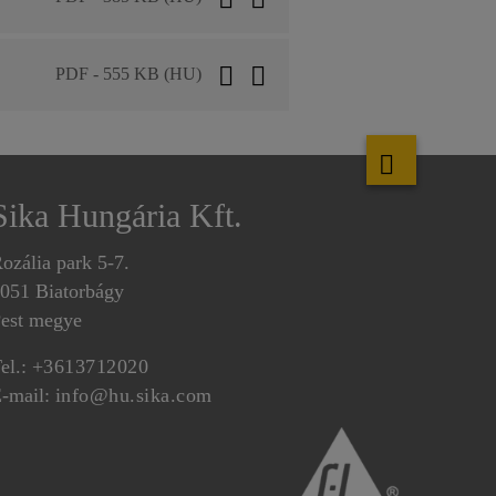
PDF - 555 KB (HU)
Sika Hungária Kft.
ozália park 5-7.
051 Biatorbágy
est megye
el.:
+3613712020
-mail:
info@hu.sika.com