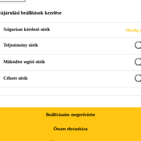
C-20 DE
ájárulási beállítások kezelése
ötésgyorsító számos poliuretán injektáló gyan
Szigorúan kötelező sütik
Mindig a
iuretán bázisú Sika injektáló gyantához, például: SikaInject
Teljesítmény sütik
Működést segítő sütik
®
poliuretán injektáló gyantához:
Célzott sütik
n
Beállításaim megerősítése
Összes elutasítása