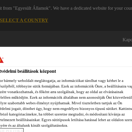
it from "Egyesült Államok". We have a dedicated website for your coun
SELECT A COUNTRY
Kapc
védelmi beállítások központ
r bármely weboldalt meglátogatja, az információkat tárolhat vagy kérhet le a
szőjéből, többnyire sütik formájában. Ezek az információk Önre, a beállításaira va
zére vonatkozhatnak, és főként arra szolgálnak, hogy az oldal az elvárásainak
zínpont Homlokzattervező
Dokumentumok
REACH
Ról
lelően működjön. Ezek az információk általában nem azonosítják Önt közvetlenül
lyre szabottabb webes élményt nyújthatnak. Mivel tiszteletben tartjuk az Ön
édelmi jogait, dönthet úgy, hogy nem engedélyez bizonyos típusú sütiket. Kattints
böző kategóriacímekre, ha többet szeretne megtudni, és módosítani kívánja az
telmezett beállításainkat. Egyes sütitípusok letiltása hatással lehet az oldalon szerz
szigeteléshez
Poliuretán gyanták
SikaInject® AC-20 DE
yére és az általunk kínált szolgáltatásokra.
IE POLITIKA