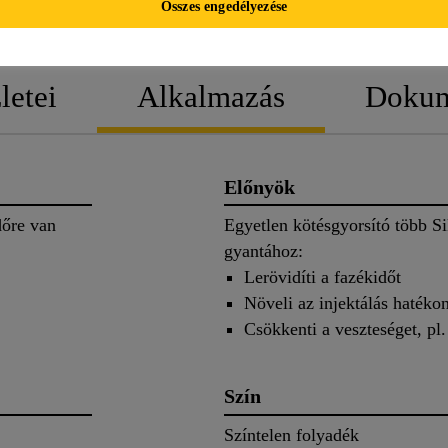
Összes engedélyezése
TERMÉK ADATLAP
BIZTONSÁGI ADATL
letei
Alkalmazás
Doku
Előnyök
dőre van
Egyetlen kötésgyorsító több Si
gyantához:
Lerövidíti a fazékidőt
Növeli az injektálás hatéko
Csökkenti a veszteséget, pl.
Szín
Színtelen folyadék