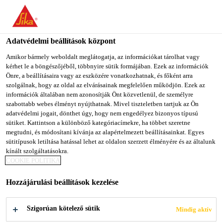
You are accessing "Sika Magyarország", it seems you are
accessing it from "Egyesült Államok". We have a dedicated
website for your country.
Adatvédelmi beállítások központ
Építőipar
...
Sikagard®-720 EpoCem®
TO SIKA
STAY ON SIKA
SELECT A
Amikor bármely weboldalt meglátogatja, az információkat tárolhat vagy
kérhet le a böngészőjéből, többnyire sütik formájában. Ezek az információk
USA
MAGYARORSZÁG
COUNTRY
Önre, a beállításaira vagy az eszközére vonatkozhatnak, és főként arra
szolgálnak, hogy az oldal az elvárásainak megfelelően működjön. Ezek az
információk általában nem azonosítják Önt közvetlenül, de személyre
Sika Magyarország
szabottabb webes élményt nyújthatnak. Mivel tiszteletben tartjuk az Ön
Sikagard®-720
adatvédelmi jogait, dönthet úgy, hogy nem engedélyez bizonyos típusú
sütiket. Kattintson a különböző kategóriacímekre, ha többet szeretne
megtudni, és módosítani kívánja az alapértelmezett beállításainkat. Egyes
EpoCem®
sütitípusok letiltása hatással lehet az oldalon szerzett élményére és az általunk
kínált szolgáltatásokra.
COOKIE POLITIKA
Háromkomponensű, cement és epoxi
tartalmú póruszáró és kiegyenlítő habarcs
Hozzájárulási beállítások kezelése
A Sikagard®-720 EpoCem® háromkomponensű,
Szigorúan kötelező sütik
Mindig aktív
epoxival módosított, cement bázisú, finom textúrájú