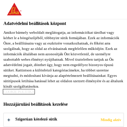
You are accessing "Sika Magyarország", it seems you are
accessing it from "Egyesült Államok". We have a dedicated
website for your country.
Adatvédelmi beállítások központ
Építőipar
...
Sikagard® M 790
TO SIKA
STAY ON SIKA
SELECT A
Amikor bármely weboldalt meglátogatja, az információkat tárolhat vagy
kérhet le a böngészőjéből, többnyire sütik formájában. Ezek az információk
USA
MAGYARORSZÁG
COUNTRY
Önre, a beállításaira vagy az eszközére vonatkozhatnak, és főként arra
szolgálnak, hogy az oldal az elvárásainak megfelelően működjön. Ezek az
információk általában nem azonosítják Önt közvetlenül, de személyre
Sika Magyarország
szabottabb webes élményt nyújthatnak. Mivel tiszteletben tartjuk az Ön
Sikagard® M 790
adatvédelmi jogait, dönthet úgy, hogy nem engedélyez bizonyos típusú
sütiket. Kattintson a különböző kategóriacímekre, ha többet szeretne
megtudni, és módosítani kívánja az alapértelmezett beállításainkat. Egyes
Kétkomponensű, vegyszerálló,
sütitípusok letiltása hatással lehet az oldalon szerzett élményére és az általunk
kínált szolgáltatásokra.
repedésáthidaló, a Xolutec® technológián
COOKIE POLITIKA
alapuló membrán a betonszerkezetek
Hozzájárulási beállítások kezelése
védelmére kritikus körülmények között is
A Sikagard® M 790 kétkomponensű,
Szigorúan kötelező sütik
Mindig aktív
repedésáthidaló, a Xolutec® technológián alapuló