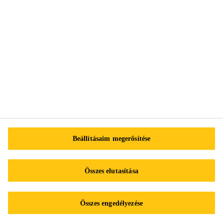
Tel.:
+3613712020
E-mail:
info@hu.sika.com
Impresszum
Adatvédelmi nyilatkozat
Beállításaim megerősítése
Adatvédelmi űrlap
Süti preferenciaközpont
Összes elutasítása
Sika Működési szabályzat
Adatkezelési tájékoztató a Sika Hungária Kft. belső visszaélés-
bejelentő rendszeréhez/ A SIKA HUNGÁRIA KFT.
Összes engedélyezése
VISSZAÉLÉS-BEJELENTÉSI KÉZIKÖNYVE