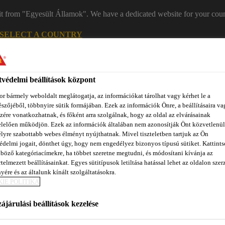
it from "Egyesült Államok". We have a dedicated website for your coun
SELECT A COUNTRY
Kapc
védelmi beállítások központ
r bármely weboldalt meglátogatja, az információkat tárolhat vagy kérhet le a
szőjéből, többnyire sütik formájában. Ezek az információk Önre, a beállításaira va
zére vonatkozhatnak, és főként arra szolgálnak, hogy az oldal az elvárásainak
lelően működjön. Ezek az információk általában nem azonosítják Önt közvetlenül
lyre szabottabb webes élményt nyújthatnak. Mivel tiszteletben tartjuk az Ön
édelmi jogait, dönthet úgy, hogy nem engedélyez bizonyos típusú sütiket. Kattints
böző kategóriacímekre, ha többet szeretne megtudni, és módosítani kívánja az
zínpont Homlokzattervező
Dokumentumok
REACH
Ról
telmezett beállításainkat. Egyes sütitípusok letiltása hatással lehet az oldalon szerz
yére és az általunk kínált szolgáltatásokra.
IE POLITIKA
ájárulási beállítások kezelése
OCUMENTS