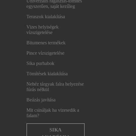
Univerzális ragasztás-tömítés
egyszerűen, saját kezűleg
Teraszok kialakítása
Vizes helyiségek
vízszigetelése
Bitumenes termékek
Pince vízszigetelése
Sika purhabok
Tömítések kialakítása
Nehéz tárgyak falra helyezése
fúrás nélkül
Beázás javítása
Mit csináljak ha vizesedik a
falam?
SIKA