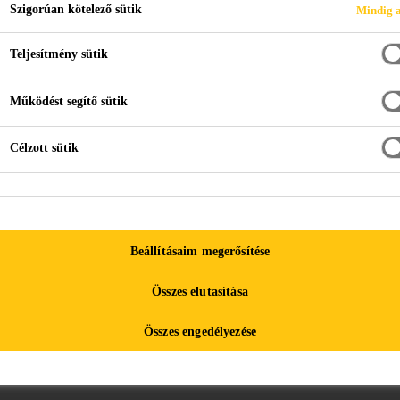
Szigorúan kötelező sütik
Mindig a
Teljesítmény sütik
Működést segítő sütik
Célzott sütik
ket
Segíthetünk?
Beállításaim megerősítése
R
Kapcsolat
2
Összes elutasítása
P
Referencia projektek
Összes engedélyezése
Sika B2B eShop
T
E