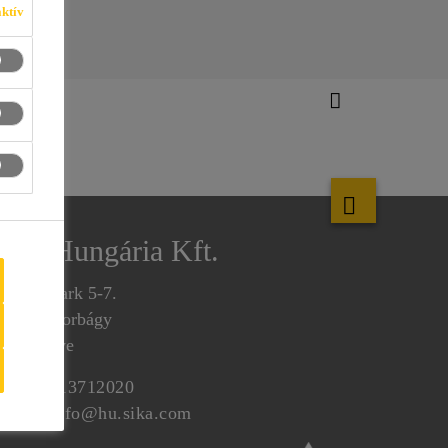
ktív
Sika Hungária Kft.
ozália park 5-7.
051 Biatorbágy
est megye
el.:
+3613712020
-mail:
info@hu.sika.com