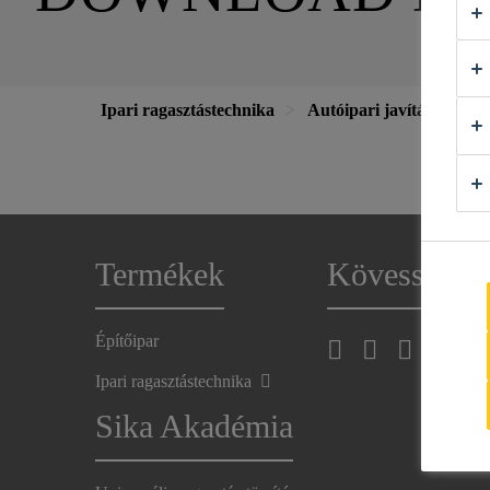
Ipari ragasztástechnika
Autóipari javítás
Termékek
Kövess min
Építőipar
Ipari ragasztástechnika
Sika Akadémia