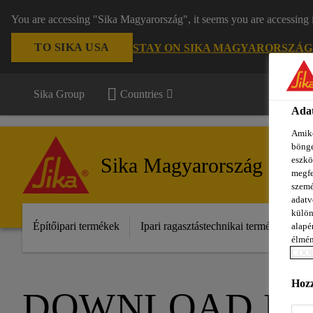
You are accessing "Sika Magyarország", it seems you are accessing 
TO SIKA USA
STAY ON SIKA MAGYARORSZÁG
Sika Group
Countries
Adat
Amiko
böngé
Sika Magyarország
eszkö
megfe
szemé
adatv
külön
Építőipari termékek
Ipari ragasztástechnikai termékek
S
alapér
élmén
COOK
Hozz
DOWNLOAD D