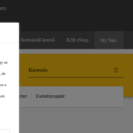
try.
solat
Kereskedő kereső
B2B eShop
My Sika
gy az
, de
on a
unk
Karrier
Eseménynaptár
ett