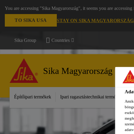
You are accessing "Sika Magyarország", it seems you are accessing 
TO SIKA USA
STAY ON SIKA MAGYARORSZÁG
Sika Group
Countries
Sika Magyarország
Adat
Építőipari termékek
Ipari ragasztástechnikai termékek
S
Amiko
böngé
eszkö
megfe
szemé
adatv