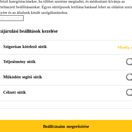
böző kategóriacímekre, ha többet szeretne megtudni, és módosítani kívánja az
telmezett beállításainkat. Egyes sütitípusok letiltása hatással lehet az oldalon szerz
yére és az általunk kínált szolgáltatásokra.
 ELEMEK RAGA
IE POLITIKA
ájárulási beállítások kezelése
Szigorúan kötelező sütik
Mindig a
Teljesítmény sütik
Működést segítő sütik
elragasztás
Célzott sütik
kalmazott szerkezeti ragasztási megoldások legfő
zemélygépjárművek külső paneleinek és szerkeze
Beállításaim megerősítése