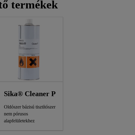
ítő termékek
Sika® Cleaner P
Oldószer bázisú tisztítószer
nem pórusos
alapfelületekhez