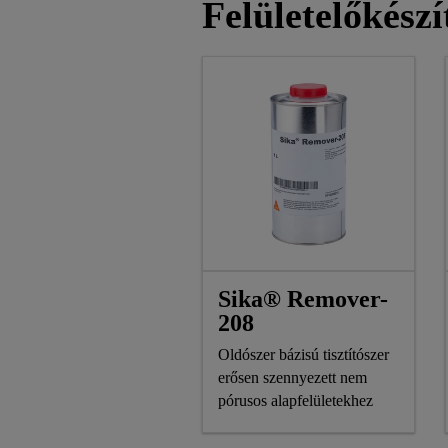
Felületelőkész
Sika® Remover-
208
Oldószer bázisú tisztítószer
erősen szennyezett nem
pórusos alapfelületekhez