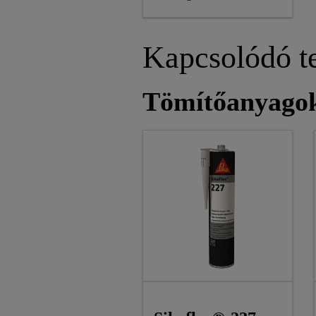
Kapcsolódó t
Tömítőanyago