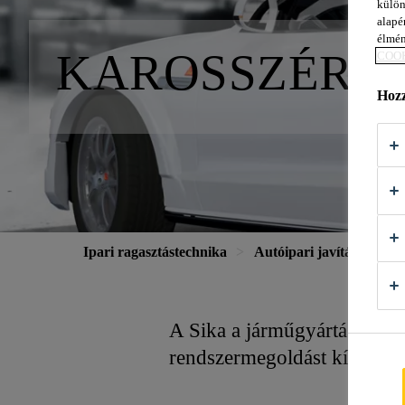
külön
alapér
élmén
KAROSSZÉRIA
COOK
Hozz
Ipari ragasztástechnika
Autóipari javítás
Pan
A Sika a járműgyártásban al
rendszermegoldást kínál a s