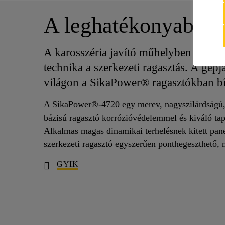
A leghatékonyabb kö
A karosszéria javító műhelyben a legh
technika a szerkezeti ragasztás. A gép
világon a SikaPower® ragasztókban b
A SikaPower®-4720 egy merev, nagyszilárdságú
bázisú ragasztó korrózióvédelemmel és kiváló tap
Alkalmas magas dinamikai terhelésnek kitett pane
szerkezeti ragasztó egyszerűen ponthegeszthető, m
GYIK