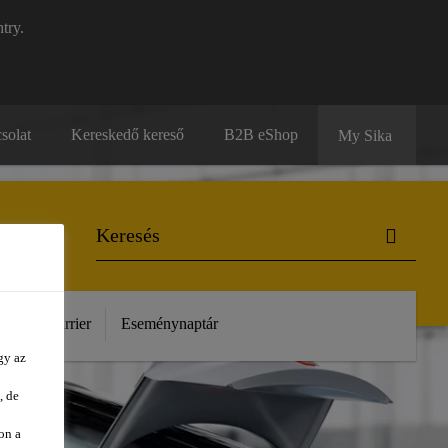
try.
solat
Kereskedő kereső
B2B eShop
My Sika
unk
Karrier
Eseménynaptár
gy az
, de
on a