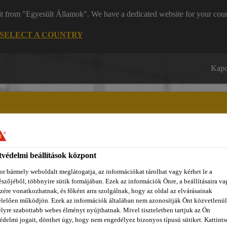
it from "Egyesült Államok". We have a dedicated website for your coun
SELECT A COUNTRY
Kapc
védelmi beállítások központ
zínpont Homlokzattervező
Dokumentumok
REACH
Ról
r bármely weboldalt meglátogatja, az információkat tárolhat vagy kérhet le a
szőjéből, többnyire sütik formájában. Ezek az információk Önre, a beállításaira va
zére vonatkozhatnak, és főként arra szolgálnak, hogy az oldal az elvárásainak
lelően működjön. Ezek az információk általában nem azonosítják Önt közvetlenül
lyre szabottabb webes élményt nyújthatnak. Mivel tiszteletben tartjuk az Ön
édelmi jogait, dönthet úgy, hogy nem engedélyez bizonyos típusú sütiket. Kattints