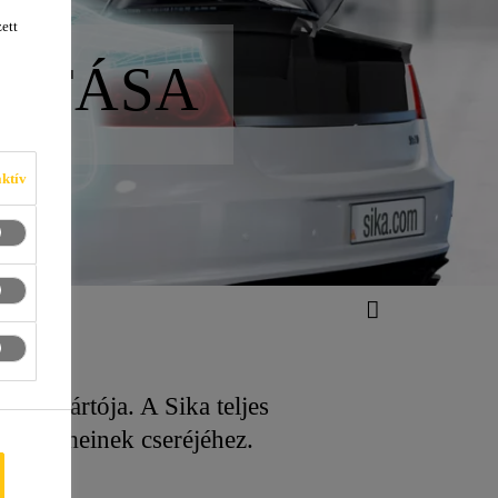
ett
SZTÁSA
ktív
bb gyártója. A Sika teljes
ti elemeinek cseréjéhez.