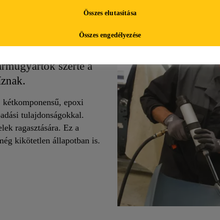
Összes elutasítása
tési technika
Összes engedélyezése
atékonyabb kötési
járműgyártók szerte a
íznak.
, kétkomponensű, epoxi
adási tulajdonságokkal.
lek ragasztására. Ez a
ég kikötetlen állapotban is.