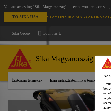
You are accessing "Sika Magyarország", it seems you are accessing 
TO SIKA USA
STAY ON SIKA MAGYARORSZÁG
Sika Group
Countries
Sika Magyarország
Adat
Építőipari termékek
Ipari ragasztástechnikai termékek
S
Amiko
böngé
eszkö
megfe
szemé
adatv