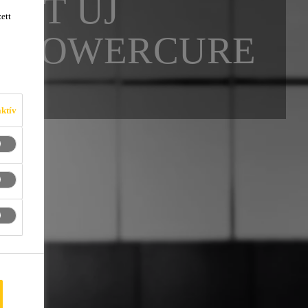
INT ÚJ
ett
- POWER­CURE
ktív