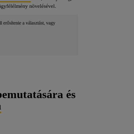
 ügyfélélmény növelésével.
 erősítenie a választást, vagy
bemutatására és
á