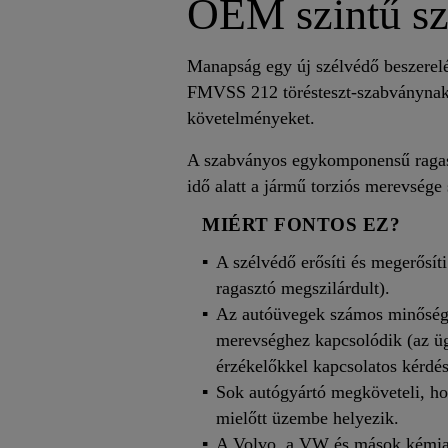
OEM szintű sz
Manapság egy új szélvédő beszerelé
FMVSS 212 törésteszt-szabványnak,
követelményeket.
A szabványos egykomponensű ragasztó
idő alatt a jármű torziós merevsége 
MIÉRT FONTOS EZ?
A szélvédő erősíti és megerősít
ragasztó megszilárdult).
Az autóüvegek számos minőségi
merevséghez kapcsolódik (az ü
érzékelőkkel kapcsolatos kérdé
Sok autógyártó megköveteli, hog
mielőtt üzembe helyezik.
A Volvo, a VW és mások kémia