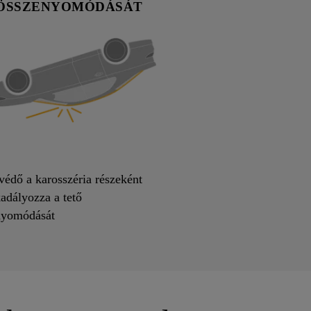
ÖSSZENYOMÓDÁSÁT
védő a karosszéria részeként
dályozza a tető
nyomódását