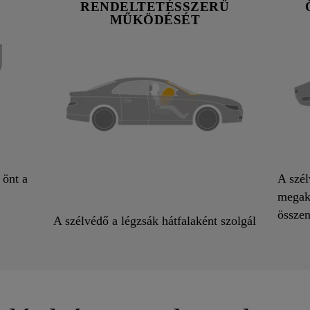
RENDELTETÉSSZERŰ
MŰKÖDÉSÉT
 önt a
A szél
megaka
össze
A szélvédő a légzsák hátfalaként szolgál