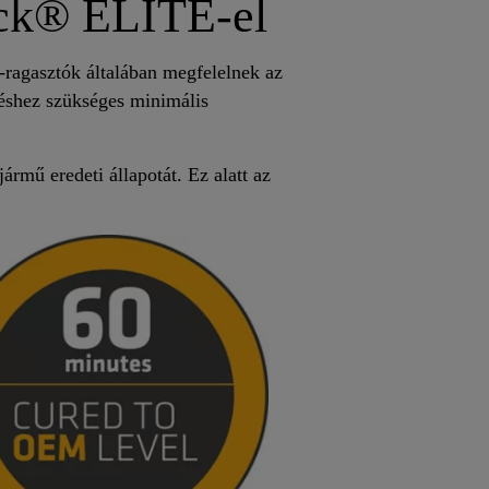
ack® ELITE-el
-ragasztók általában megfelelnek az
éshez szükséges minimális
rmű eredeti állapotát. Ez alatt az