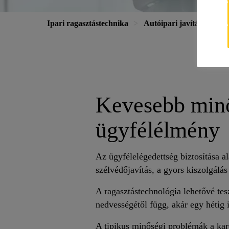
Ipari ragasztástechnika
Autóipari javítás
Kevesebb minő
ügyfélélmény
Az ügyfélelégedettség biztosítása a
szélvédőjavítás, a gyors kiszolgálás
A ragasztástechnológia lehetővé tes
nedvességétől függ, akár egy hétig i
A tipikus minőségi problémák a ka