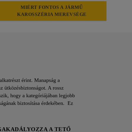
MIÉRT FONTOS A JÁRMŰ
KAROSSZÉRIA MEREVSÉGE
alkatrészt érint. Manapság a
az ütközésbiztonságot. A rossz
szik, hogy a kategóriájában legjobb
ságának biztosítása érdekében. Ez
AKADÁLYOZZA A TETŐ