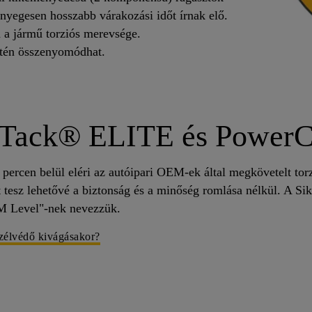
ényegesen hosszabb várakozási időt írnak elő.
 a jármű torziós merevsége.
setén összenyomódhat.
kaTack® ELITE és PowerC
ercen belül eléri az autóipari OEM-ek által megkövetelt torz
 tesz lehetővé a biztonság és a minőség romlása nélkül. A Si
EM Level"-nek nevezzük.
szélvédő kivágásakor?