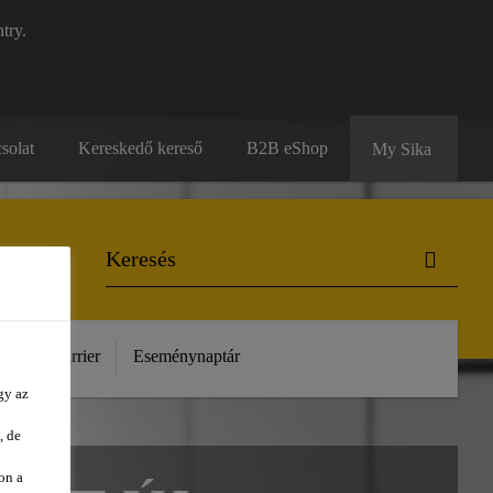
try.
solat
Kereskedő kereső
B2B eShop
My Sika
unk
Karrier
Eseménynaptár
gy az
, de
on a