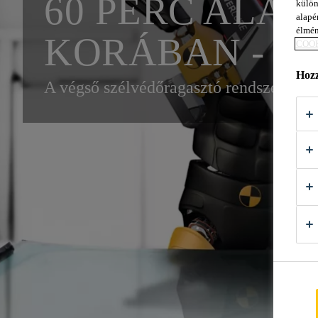
60 PERC ALAT
külön
alapér
élmén
KORÁBAN - SI
COOK
Hozz
A végső szélvédőragasztó rendszer