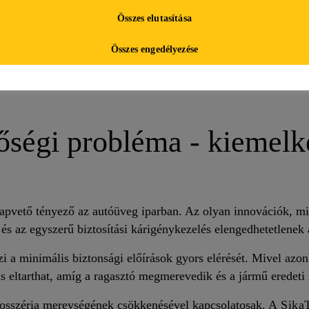
Összes elutasítása
Összes engedélyezése
ségi probléma - kiemelk
lapvető tényező az autóüveg iparban. Az olyan innovációk, mi
 és az egyszerű biztosítási kárigénykezelés elengedhetetlenek
zi a minimális biztonsági előírások gyors elérését. Mivel az
s eltarthat, amíg a ragasztó megmerevedik és a jármű eredeti s
rosszéria merevségének csökkenésével kapcsolatosak. A
Sika