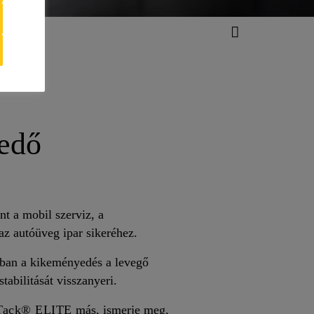
edő
nt a mobil szerviz, a
 az autóüveg ipar sikeréhez.
onban a kikeményedés a levegő
tabilitását visszanyeri.
Tack® ELITE
más, ismerje meg,