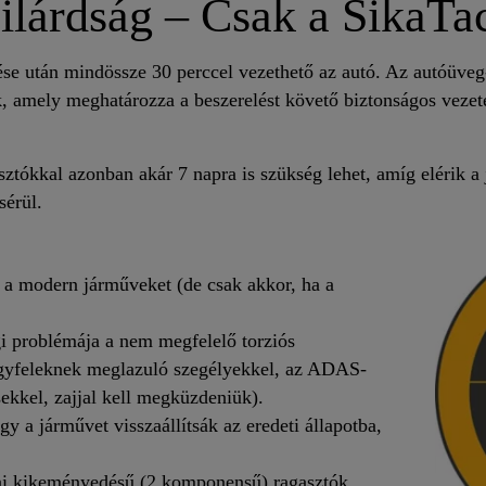
ilárdság – Csak a SikaT
se után mindössze 30 perccel vezethető az autó. Az autóüveg
 amely meghatározza a beszerelést követő biztonságos vezet
kkal azonban akár 7 napra is szükség lehet, amíg elérik a já
sérül.
i a modern járműveket (de csak akkor, ha a
 problémája a nem megfelelő torziós
gyfeleknek meglazuló szegélyekkel, az ADAS-
sekkel, zajjal kell megküzdeniük).
y a járművet visszaállítsák az eredeti állapotba,
i kikeményedésű (2 komponensű) ragasztók