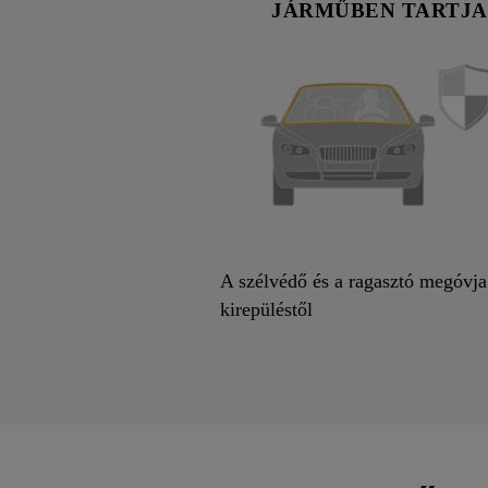
JÁRMŰBEN TARTJA
A szélvédő és a ragasztó megóvja
kirepüléstől