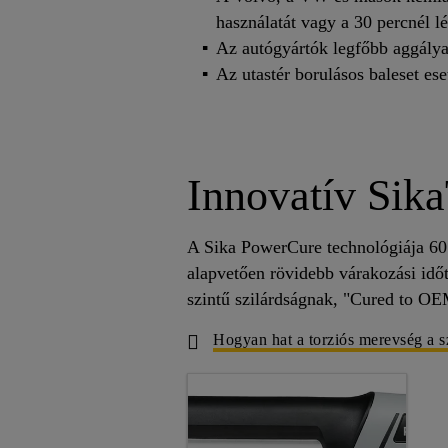
használatát vagy a 30 percnél l
Az autógyártók legfőbb aggálya
Az utastér borulásos baleset e
Innovatív Si
A Sika PowerCure technológiája 60 p
alapvetően rövidebb várakozási időt
szintű szilárdságnak, "Cured to O
Hogyan hat a torziós merevség a 