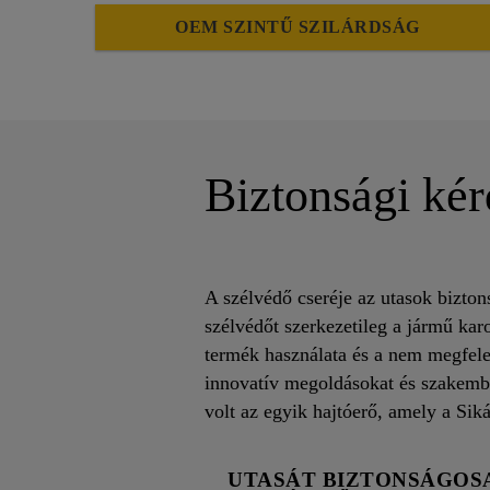
OEM SZINTŰ SZILÁRDSÁG
Biztonsági ké
A szélvédő cseréje az utasok bizton
szélvédőt szerkezetileg a jármű kar
termék használata és a nem megfelel
innovatív megoldásokat és szakembe
volt az egyik hajtóerő, amely a Siká
UTASÁT BIZTONSÁGOS