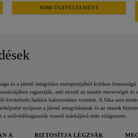
JOBB ÜGYFÉLÉLMÉNY
rdések
sága és a jármű integritása szempontjából kritikus fontosságú 
osszériájához ragasztják, ami növeli az utastér merevségét és 
ő kivitelezés halálos balesetekhez vezetett. A Sika arra törek
rképzést nyújtson a jármű integritásának és az utasok bizton
t a szélvédőragasztók vezető márkájává tette világszerte.
AN A
BIZTOSÍTJA LÉGZSÁK
MEG