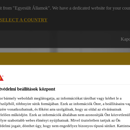
it from "Egyesült Államok". We have a dedicated website for your coun
SELECT A COUNTRY
Kapc
védelmi beállítások központ
zínpont Homlokzattervező
Dokumentumok
REACH
Ról
r bármely weboldalt meglátogatja, az információkat tárolhat vagy kérhet le a
szőjéből, többnyire sütik formájában. Ezek az információk Önre, a beállításaira va
zére vonatkozhatnak, és főként arra szolgálnak, hogy az oldal az elvárásainak
lelően működjön. Ezek az információk általában nem azonosítják Önt közvetlenül
lyre szabottabb webes élményt nyújthatnak. Mivel tiszteletben tartjuk az Ön
édelmi jogait, dönthet úgy, hogy nem engedélyez bizonyos típusú sütiket. Kattints