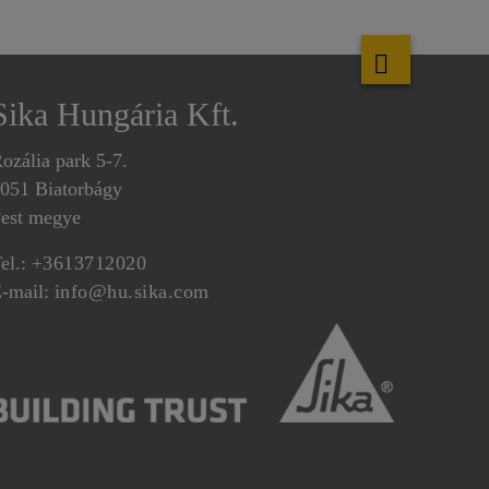
Sika Hungária Kft.
ozália park 5-7.
051 Biatorbágy
est megye
el.:
+3613712020
-mail:
info@hu.sika.com