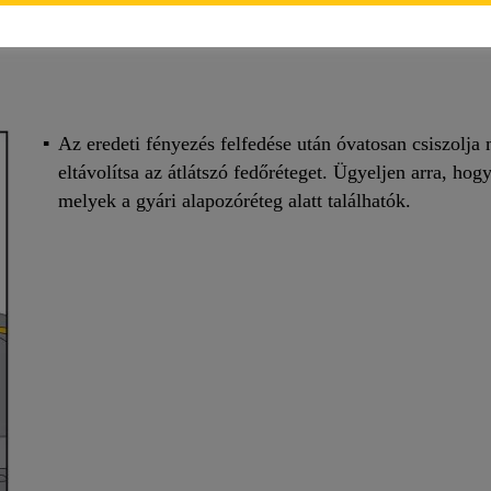
k korábban (pl. butil, szilikon)
Az eredeti fényezés felfedése után óvatosan csiszolj
eltávolítsa az átlátszó fedőréteget. Ügyeljen arra, hogy
melyek a gyári alapozóréteg alatt találhatók.