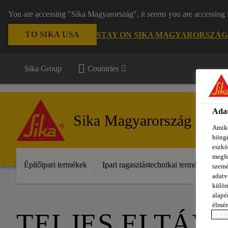
You are accessing "Sika Magyarország", it seems you are accessing 
TO SIKA USA
STAY ON SIKA MAGYARORSZÁG
Sika Group
Countries
Adat
Sika Magyarország
Amiko
böngé
eszkö
megfe
Építőipari termékek
Ipari ragasztástechnikai termékek
S
szemé
adatv
külön
alapér
élmén
TELJES ELTÁV
COOK