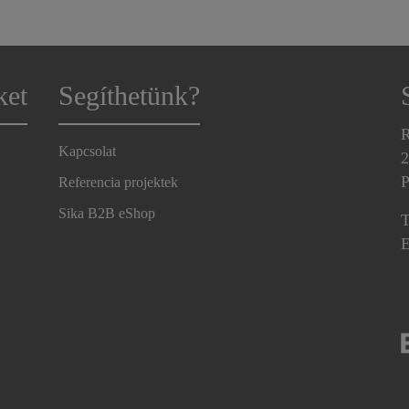
ket
Segíthetünk?
R
Kapcsolat
2
P
Referencia projektek
Sika B2B eShop
T
E