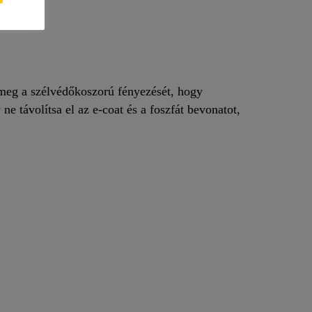
a meg a szélvédőkoszorú fényezését, hogy
 ne távolítsa el az e-coat és a foszfát bevonatot,