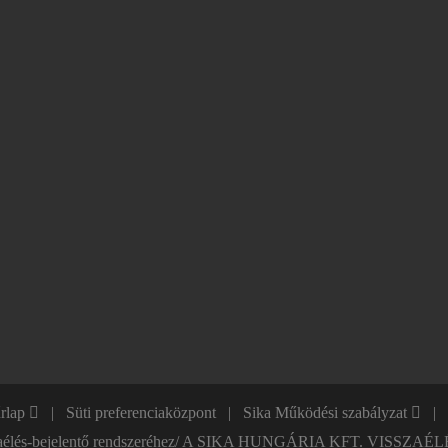
űrlap
Süti preferenciaközpont
Sika Működési szabályzat
ső visszaélés-bejelentő rendszeréhez/ A SIKA HUNGÁRIA KFT. V