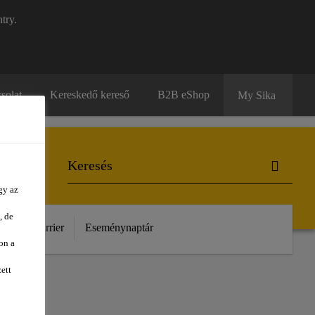
try.
solat
Kereskedő kereső
B2B eShop
My Sika
gy az
, de
unk
Karrier
Eseménynaptár
on a
ett
RE