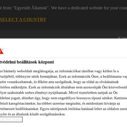
it from "Egyesült Államok". We have a dedicated website for your coun
SELECT A COUNTRY
Kapc
védelmi beállítások központ
r bármely weboldalt meglátogatja, az információkat tárolhat vagy kérhet le a
szőjéből, többnyire sütik formájában. Ezek az információk Önre, a beállításaira va
zére vonatkozhatnak, és főként arra szolgálnak, hogy az oldal az elvárásainak
lelően működjön. Ezek az információk általában nem azonosítják Önt közvetlenül
zínpont Homlokzattervező
Dokumentumok
REACH
Ról
lyre szabottabb webes élményt nyújthatnak. Mivel tiszteletben tartjuk az Ön
édelmi jogait, dönthet úgy, hogy nem engedélyez bizonyos típusú sütiket. Kattints
böző kategóriacímekre, ha többet szeretne megtudni, és módosítani kívánja az
telmezett beállításainkat. Egyes sütitípusok letiltása hatással lehet az oldalon szerz
yére és az általunk kínált szolgáltatásokra.
OLÍTÁS MÓDSZE
IE POLITIKA