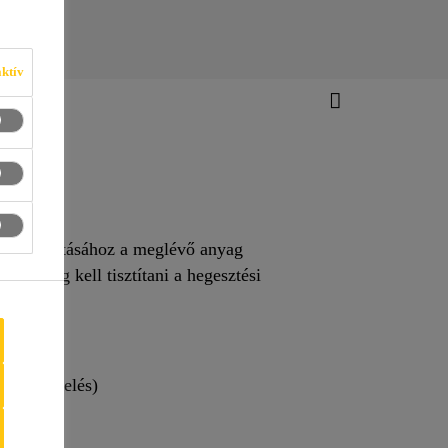
ktív
es eltávolításához a meglévő anyag
orút meg kell tisztítani a hegesztési
rózió kezelés)