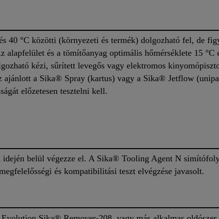
 40 °C közötti (környezeti és termék) dolgozható fel, de figy
 Az alapfelület és a tömítőanyag optimális hőmérséklete 15 °C 
gozható kézi, sűrített levegős vagy elektromos kinyomópiszto
z ajánlott a Sika® Spray (kartus) vagy a Sika® Jetflow (unip
gát előzetesen tesztelni kell.
i idején belül végezze el. A Sika® Tooling Agent N simítófoly
megfelelősségi és kompatibilitási teszt elvégzése javasolt.
Evolution Sika® Remover-208, vagy más alkalmas oldószer se