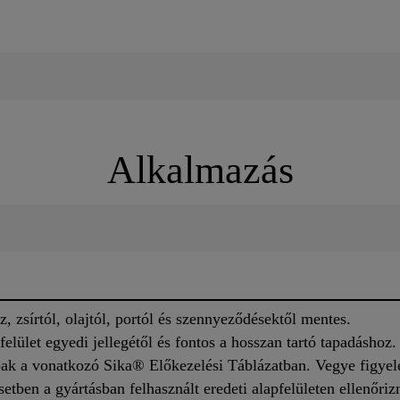
Alkalmazás
az, zsírtól, olajtól, portól és szennyeződésektől mentes.
felület egyedi jellegétől és fontos a hosszan tartó tapadáshoz.
óak a vonatkozó Sika® Előkezelési Táblázatban. Vegye figyel
setben a gyártásban felhasznált eredeti alapfelületen ellenőrizn