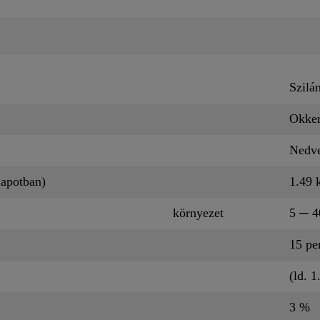
Szilá
Okker
Nedve
lapotban)
1.49 
környezet
5 ─ 4
15 pe
(ld. 1
3 %