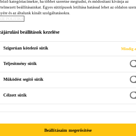
böző kategóriacímekre, ha többet szeretne megtudni, és módosítani kívánja az
Sikaflex®-529 Ev
telmezett beállításainkat. Egyes sütitípusok letiltása hatással lehet az oldalon szerz
yére és az általunk kínált szolgáltatásokra.
IE POLITIKA
Izocianát-mentes, szórható tömítőanyag ka
ájárulási beállítások kezelése
A Sikaflex®-529 Evolution szórható, egykomponensű, 
Szigorúan kötelező sütik
Mindig a
tömítőanyag, mely a levegő nedvességtartalmával reagálva térhálósodik
szerkezetek (felületek és hegesztési varratok) tömítésé
Teljesítmény sütik
karosszériajavító műhelyekben használt legtöbb alapfe
Több +
festett műanyag, műanyag.
Működést segítő sütik
Az alkalmazás helyén javítja a karosszéria kőfelverő
ellenálló képességét.
A szerkezetek eredeti állapota könnyen visszaállít
Célzott sütik
Átfényezhető sokféle festékrendszerrel
Kiváló feldolgozási tulajdonságok, csekély mellé s
Beállításaim megerősítése