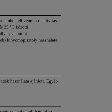
elembe kell venni a reaktivitás
és 25 °C közötti.
llyal, valamint
ack) kinyomópisztoly használata.
adék használata ajánlott. Egyéb
gítségével távolítható el az