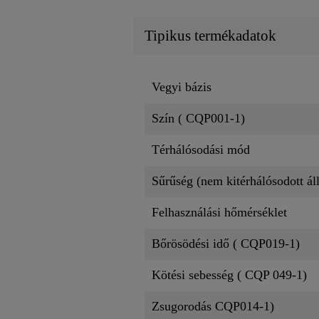
Tipikus termékadatok
Vegyi bázis
Szín ( CQP001-1)
Térhálósodási mód
Sűrűség (nem kitérhálósodott ál
Felhasználási hőmérséklet
Bőrösödési idő ( CQP019-1)
Kötési sebesség ( CQP 049-1)
Zsugorodás CQP014-1)