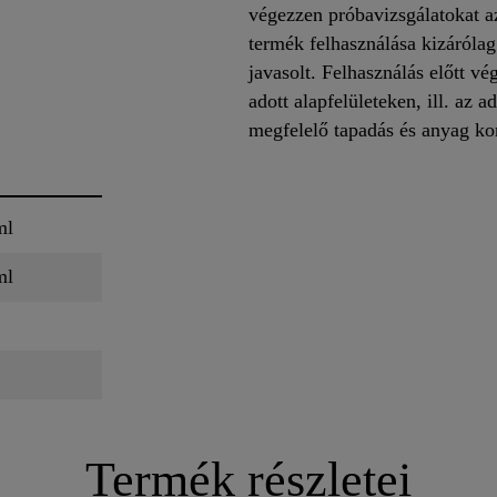
végezzen próbavizsgálatokat az
termék felhasználása kizárólag
javasolt. Felhasználás előtt v
adott alapfelületeken, ill. az ad
megfelelő tapadás és anyag ko
ml
ml
Termék részletei