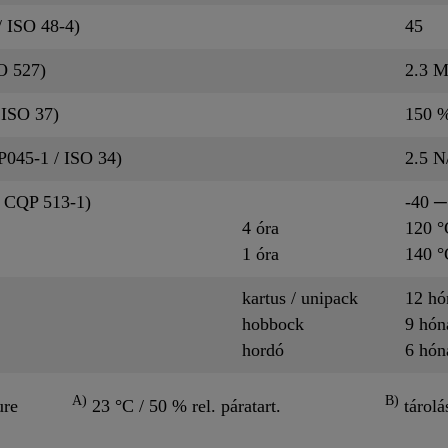
 ISO 48-4)
45
O 527)
2.3 
 ISO 37)
150 
P045-1 / ISO 34)
2.5 
( CQP 513-1)
-40 ─
4 óra
120 °
1 óra
140 °
kartus / unipack
12 h
hobbock
9 hó
hordó
6 hó
A)
B)
ure
23 °C / 50 % rel. páratart.
tárolá