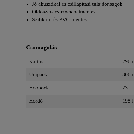
Jó akusztikai és csillapítási tulajdonságok
Oldószer- és izocianátmentes
Szilikon- és PVC-mentes
Csomagolás
Kartus
290 
Unipack
300 
Hobbock
23 l
Hordó
195 l