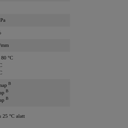
MPa
%
N/mm
 80 °C
C
C
B
ónap
B
nap
B
nap
s 25 °C alatt