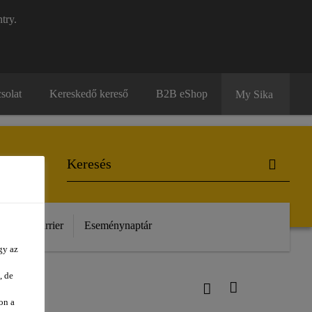
try.
solat
Kereskedő kereső
B2B eShop
My Sika
unk
Karrier
Eseménynaptár
gy az
, de
on a