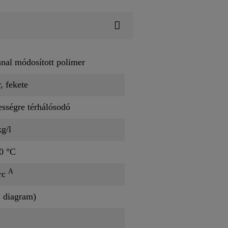
nnal módosított polimer
, fekete
sségre térhálósodó
kg/l
0 °C
A
rc
. diagram)