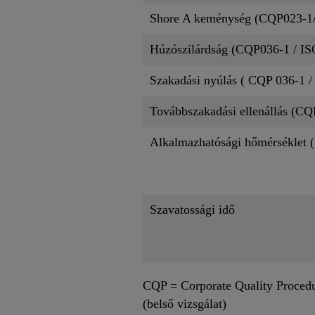
Shore A keménység (CQP023-1/
Húzószilárdság (CQP036-1 / IS
Szakadási nyúlás ( CQP 036-1 /
Továbbszakadási ellenállás (CQ
Alkalmazhatósági hőmérséklet 
Szavatossági idő
CQP = Corporate Quality Proced
(belső vizsgálat)