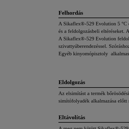
Felhordás
A Sikaflex®-529 Evolution 5 °C és
és a feldolgozásbeli eltéréseket.
A Sikaflex®-529 Evolution feldol
szivattyúberendezéssel. Szórásho
Egyéb kinyomópisztoly alkalmassá
Eldolgozás
Az elsimítást a termék bőrösödés
simítófolyadék alkalmazása előtt 
Eltávolítás
A meg nem kötött Sikaflex®-529 