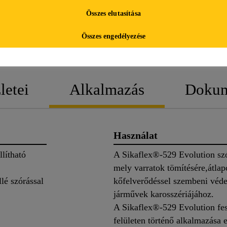
Összes elutasítása
TERMÉK
BIZTONSÁGI
Összes engedélyezése
ADATLAP
ADATLAP
letei
Alkalmazás
Doku
Használat
llítható
A Sikaflex®-529 Evolution sz
mely varratok tömítésére,átlapo
lé szórással
kőfelverődéssel szembeni védel
járművek karosszériájához.
A Sikaflex®-529 Evolution fes
felületen történő alkalmazása e