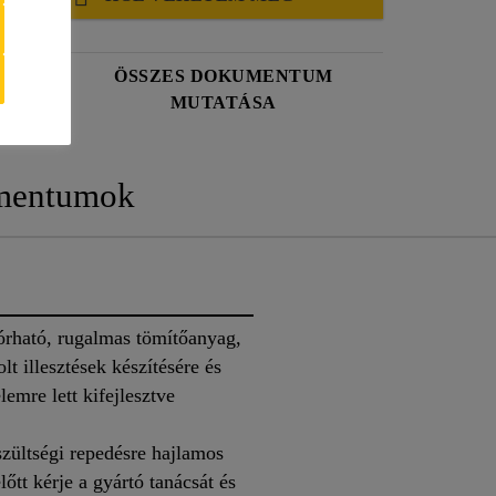
ÖSSZES DOKUMENTUM
MUTATÁSA
mentumok
órható, rugalmas tömítőanyag,
lt illesztések készítésére és
emre lett kifejlesztve
zültségi repedésre hajlamos
lőtt kérje a gyártó tanácsát és