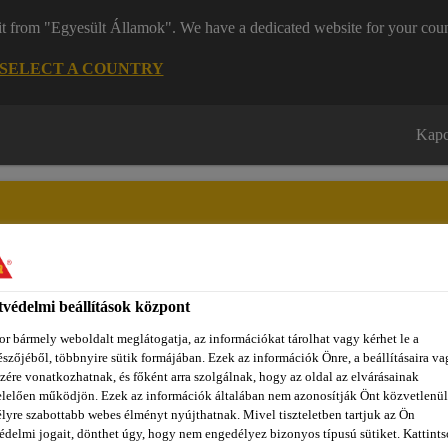
it from "Egyesült Államok". We have a dedicated website for your coun
SELECT A COUNTRY
Kapc
védelmi beállítások központ
zínpont Homlokzattervező
Dokumentumok
REACH
Ról
r bármely weboldalt meglátogatja, az információkat tárolhat vagy kérhet le a
szőjéből, többnyire sütik formájában. Ezek az információk Önre, a beállításaira va
zére vonatkozhatnak, és főként arra szolgálnak, hogy az oldal az elvárásainak
lelően működjön. Ezek az információk általában nem azonosítják Önt közvetlenül
mítőanyagok
Szórható tömítések
Sikaflex®-529 Evolution
lyre szabottabb webes élményt nyújthatnak. Mivel tiszteletben tartjuk az Ön
édelmi jogait, dönthet úgy, hogy nem engedélyez bizonyos típusú sütiket. Kattints