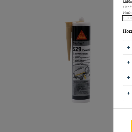
külön
alapér
élmén
COOK
Hozz