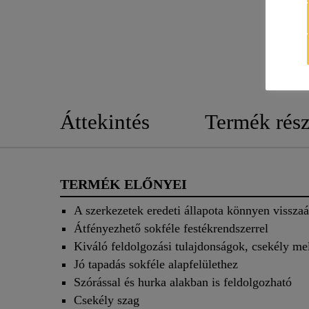
Áttekintés
Termék rész
TERMÉK ELŐNYEI
A szerkezetek eredeti állapota könnyen visszaá
Átfényezhető sokféle festékrendszerrel
Kiváló feldolgozási tulajdonságok, csekély mel
Jó tapadás sokféle alapfelülethez
Szórással és hurka alakban is feldolgozható
Csekély szag