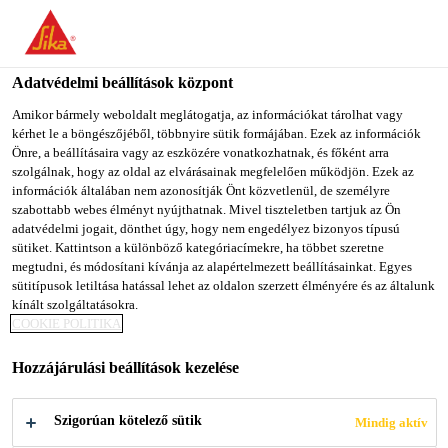
You are accessing "Sika Magyarország", it seems you are
accessing it from "Egyesült Államok". We have a dedicated
website for your country.
Adatvédelmi beállítások központ
TO SIKA
STAY ON SIKA
SELECT A
Amikor bármely weboldalt meglátogatja, az információkat tárolhat vagy
kérhet le a böngészőjéből, többnyire sütik formájában. Ezek az információk
USA
MAGYARORSZÁG
COUNTRY
Önre, a beállításaira vagy az eszközére vonatkozhatnak, és főként arra
szolgálnak, hogy az oldal az elvárásainak megfelelően működjön. Ezek az
információk általában nem azonosítják Önt közvetlenül, de személyre
Sika Magyarország
szabottabb webes élményt nyújthatnak. Mivel tiszteletben tartjuk az Ön
adatvédelmi jogait, dönthet úgy, hogy nem engedélyez bizonyos típusú
sütiket. Kattintson a különböző kategóriacímekre, ha többet szeretne
megtudni, és módosítani kívánja az alapértelmezett beállításainkat. Egyes
sütitípusok letiltása hatással lehet az oldalon szerzett élményére és az általunk
HŰTŐSZEKRÉNY
kínált szolgáltatásokra.
COOKIE POLITIKA
Hozzájárulási beállítások kezelése
Szigorúan kötelező sütik
Mindig aktív