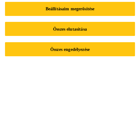
Beállításaim megerősítése
Sika Hungária Kft.
Rozália park 5-7.
Összes elutasítása
2051 Biatorbágy
Pest megye
Összes engedélyezése
Tel.:
+3613712020
E-mail:
info@hu.sika.com
Impresszum
Adatvédelmi nyilatkozat