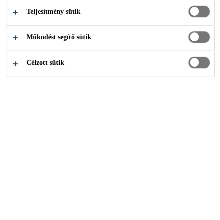
Teljesítmény sütik
Ipari ragasztástechnika
...
Hűtőszekrény
Működést segítő sütik
Célzott sütik