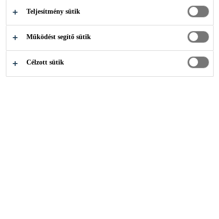
Teljesítmény sütik
Ipari ragasztástechnika
Építőelemek
Működést segítő sütik
Célzott sütik
Egy Sika terméket keres?
Olyan terméket keres, amely nincs a listában? Lépjen
kapcsolatba
velünk
.
Termékek