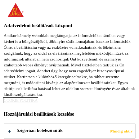
You are accessing "Sika Magyarország", it seems you are
accessing it from "Egyesült Államok". We have a dedicated
website for your country.
Adatvédelmi beállítások központ
TO SIKA
STAY ON SIKA
SELECT A
Amikor bármely weboldalt meglátogatja, az információkat tárolhat vagy
kérhet le a böngészőjéből, többnyire sütik formájában. Ezek az információk
USA
MAGYARORSZÁG
COUNTRY
Önre, a beállításaira vagy az eszközére vonatkozhatnak, és főként arra
szolgálnak, hogy az oldal az elvárásainak megfelelően működjön. Ezek az
információk általában nem azonosítják Önt közvetlenül, de személyre
Sika Magyarország
szabottabb webes élményt nyújthatnak. Mivel tiszteletben tartjuk az Ön
adatvédelmi jogait, dönthet úgy, hogy nem engedélyez bizonyos típusú
sütiket. Kattintson a különböző kategóriacímekre, ha többet szeretne
megtudni, és módosítani kívánja az alapértelmezett beállításainkat. Egyes
sütitípusok letiltása hatással lehet az oldalon szerzett élményére és az általunk
ÉPÍTŐELEMEK
kínált szolgáltatásokra.
COOKIE POLITIKA
TERMÉKEI
Hozzájárulási beállítások kezelése
Szigorúan kötelező sütik
Mindig aktív